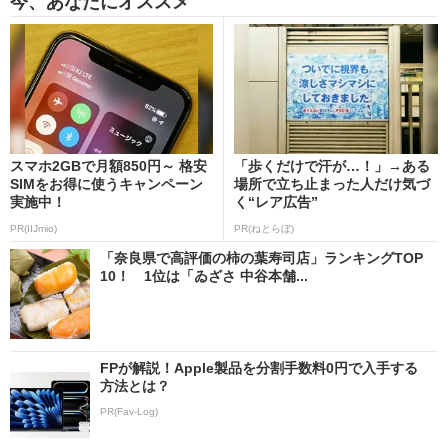
今、あなたにオススメ
スマホ2GBで月額850円～ 格安
「歩くだけで汗が…！」→ある
SIMをお得に使うキャンペーン
場所で立ち止まった人だけ気づ
実施中！
く“レア広告”
PR(IIJmio)
PR(ねとらぼ)
「奈良県で高評価の柿の葉寿司店」ランキングTOP
10！ 1位は「ゐざさ 中谷本舗...
FPが解説！Apple製品を分割手数料0円で入手する
方法とは？
PR(Fav-Log)