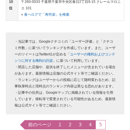
10
〒260-0033 千葉県千葉市中央区春日2丁目9-15 クレールマロニ
位
エ 101
»
食べログで「寿司栄」を検索
・当記事では、Googleクチコミの「ユーザー評価」と「クチコ
ミ件数」に基づいてランキングを作成しています。また、ユーザ
ーのツイートはTwitter社が定める「
ユーザーの権利およびコンテ
ンツに対する権利の許諾
」に基づいて利用しています。
・閉店した店舗や、提供を終了したメニューが含まれている場合
があります。最新情報は店舗の公式サイト等でご確認ください。
・ランキングはユーザーからの投稿に応じて随時変わるため、記
事執筆時点と現時点のランキング内容は異なる恐れがあります。
・記事中の住所は、Googleマップに掲載されている情報を引用
しています。移転等で変更されている可能性があるため、最新情
報は公式サイト等でご確認ください。
前のページ
1
2
3
4
5