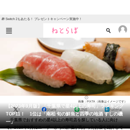
🎁 Switch 2もあたる！ プレゼントキャンペーン実施中！
ねとらぼメニュー
TOP
ニュース
エンタメ
クイズ
グルメ
地域
住まい
教育・育児
動物
リサーチ
寿司
2023/09/24 19:15（公開）
画像：PIXTA（画像はイメージです）
会員記事
【2023年9月版】「千葉県で星4以上の寿司」ランキング
X
Share
LINE
hatena
TOP11！ 1位は「南柏 旬の鮮魚と四季の地酒 すしの磯
メディア
千葉県でおすすめの星4以上の寿司店を探している人に向け
一」
て、2023年9月にユーザーからの評価が高かったお店を紹介して
注目記事を集めた総合ページ