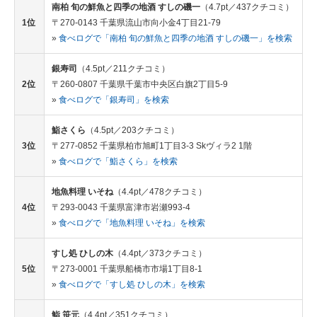
南柏 旬の鮮魚と四季の地酒 すしの磯一
（4.7pt／437クチコミ）
1位
〒270-0143 千葉県流山市向小金4丁目21-79
»
食べログで「南柏 旬の鮮魚と四季の地酒 すしの磯一」を検索
銀寿司
（4.5pt／211クチコミ）
2位
〒260-0807 千葉県千葉市中央区白旗2丁目5-9
»
食べログで「銀寿司」を検索
鮨さくら
（4.5pt／203クチコミ）
3位
〒277-0852 千葉県柏市旭町1丁目3-3 Skヴィラ2 1階
»
食べログで「鮨さくら」を検索
地魚料理 いそね
（4.4pt／478クチコミ）
4位
〒293-0043 千葉県富津市岩瀬993-4
»
食べログで「地魚料理 いそね」を検索
すし処 ひしの木
（4.4pt／373クチコミ）
5位
〒273-0001 千葉県船橋市市場1丁目8-1
»
食べログで「すし処 ひしの木」を検索
鮨 笹元
（4.4pt／351クチコミ）