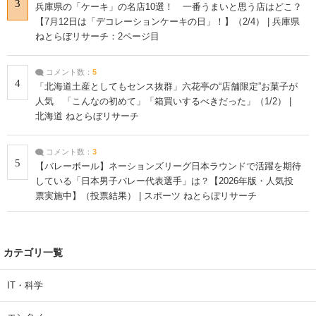
3
兵庫県の「ケーキ」の名店10選！ 一番うまいと思う店はどこ？
【7月12日は「デコレーションケーキの日」！】（2/4） | 兵庫県
ねとらぼリサーチ：2ページ目
コメント数：
5
4
「北海道土産としてもセンス抜群」六花亭の“店舗限定”お菓子が
人気 「こんなの初めて」「箱買いするべきだった」（1/2） |
北海道 ねとらぼリサーチ
コメント数：
3
5
【バレーボール】ネーションズリーグ日本ラウンドで活躍を期待
している「日本男子バレー代表選手」は？【2026年版・人気投
票実施中】（投票結果） | スポーツ ねとらぼリサーチ
カテゴリ一覧
IT・科学