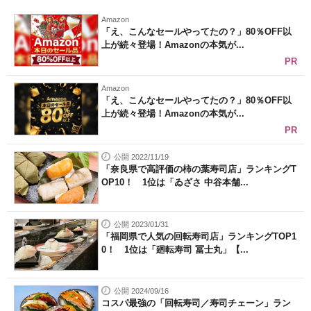
Amazon
「え、こんなセールやってたの？」80％OFF以
上が続々登場！Amazonの本気が...
PR
Amazon
「え、こんなセールやってたの？」80％OFF以
上が続々登場！Amazonの本気が...
PR
公開 2022/11/19
「奈良県で高評価の柿の葉寿司店」ランキングT
OP10！ 1位は「ゐざさ 中谷本舗...
公開 2023/01/31
「福岡県で人気の回転寿司店」ランキングTOP1
0！ 1位は「廻転寿司 冨士丸」【...
公開 2024/09/16
コスパ最強の「回転寿司／寿司チェーン」ラン