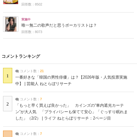
回答数：8502
実施中
唯一無二の歌声だと思うボーカリストは？
回答数：8073
コメントランキング
コメント数：
21
1
一番好きな「韓国の男性俳優」は？【2026年版・人気投票実施
中】 | 芸能人 ねとらぼリサーチ
コメント数：
7
2
「もっと早く買えば良かった」 カインズの“車内遮光カーテ
ン”が大人気 「プライバシーも保てて安心」「ぐっすり眠れま
した」（2/2） | ライフ ねとらぼリサーチ：2ページ目
コメント数：
7