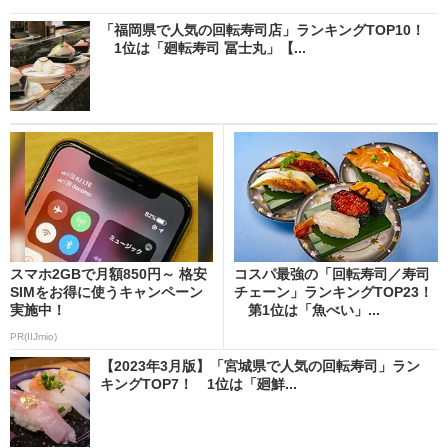
「福岡県で人気の回転寿司店」ランキングTOP10！
1位は「廻転寿司 冨士丸」【...
スマホ2GBで月額850円～ 格安
コスパ最強の「回転寿司／寿司
SIMをお得に使うキャンペーン
チェーン」ランキングTOP23！
実施中！
第1位は「魚べい」...
PR(IIJmio)
【2023年3月版】「宮城県で人気の回転寿司」ラン
キングTOP7！ 1位は「廻鮮...