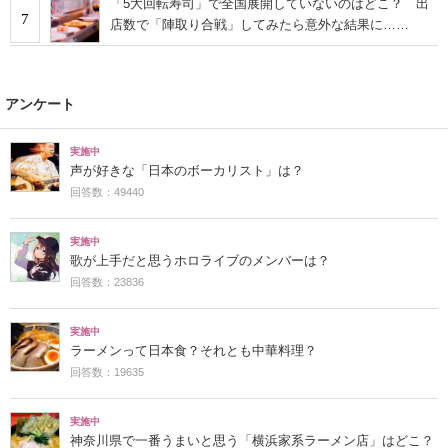
「5大回転寿司」で全国展開していないのはどこ？ 出
7
店数で「陣取り合戦」してみたら意外な結果に……
アンケート
実施中
声が好きな「日本のボーカリスト」は？
回答数：49440
実施中
歌が上手だと思うホロライブのメンバーは？
回答数：23836
実施中
ラーメンって日本食？それとも中華料理？
回答数：19635
実施中
神奈川県で一番うまいと思う「横浜家系ラーメン店」はどこ？