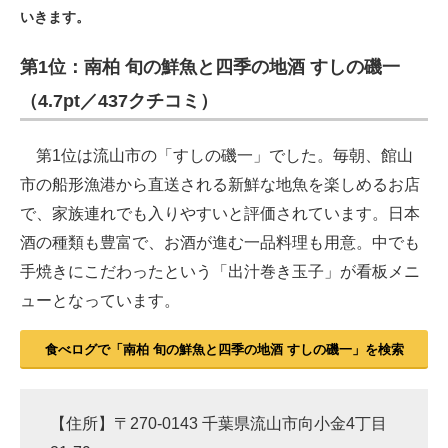
いきます。
ITの今と未来を見通す
第1位：南柏 旬の鮮魚と四季の地酒 すしの磯一
スマホと通信の最新トレンド
（4.7pt／437クチコミ）
進化するPCとデバイスの未来
第1位は流山市の「すしの磯一」でした。毎朝、館山
好きが集まる 比べて選べる
市の船形漁港から直送される新鮮な地魚を楽しめるお店
で、家族連れでも入りやすいと評価されています。日本
ビジネスと働き方のヒント
酒の種類も豊富で、お酒が進む一品料理も用意。中でも
AI活用のいまが分かる
手焼きにこだわったという「出汁巻き玉子」が看板メニ
ューとなっています。
企業ITのトレンドを詳説
経営リーダーのコミュニティ
食べログで「南柏 旬の鮮魚と四季の地酒 すしの磯一」を検索
マーケ×ITの今がよく分かる
【住所】〒270-0143 千葉県流山市向小金4丁目
ITエンジニア向け専門サイト