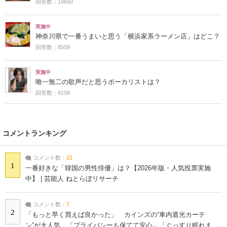
回答数：19660
実施中
神奈川県で一番うまいと思う「横浜家系ラーメン店」はどこ？
回答数：8509
実施中
唯一無二の歌声だと思うボーカリストは？
回答数：8108
コメントランキング
コメント数：
21
1
一番好きな「韓国の男性俳優」は？【2026年版・人気投票実施
中】 | 芸能人 ねとらぼリサーチ
コメント数：
7
2
「もっと早く買えば良かった」 カインズの“車内遮光カーテ
ン”が大人気 「プライバシーも保てて安心」「ぐっすり眠れま