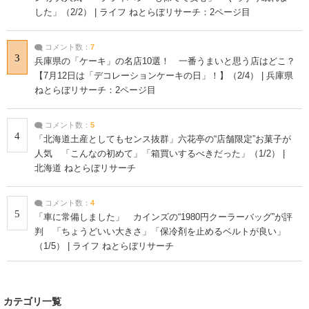
した」（2/2） | ライフ ねとらぼリサーチ：2ページ目
コメント数：
7
3
兵庫県の「ケーキ」の名店10選！ 一番うまいと思う店はどこ？
【7月12日は「デコレーションケーキの日」！】（2/4） | 兵庫県
ねとらぼリサーチ：2ページ目
コメント数：
5
4
「北海道土産としてもセンス抜群」六花亭の“店舗限定”お菓子が
人気 「こんなの初めて」「箱買いするべきだった」（1/2） |
北海道 ねとらぼリサーチ
コメント数：
4
5
「車に常備しました」 カインズの“1980円クーラーバッグ”が評
判 「ちょうどいい大きさ」「保冷剤を止めるベルトが良い」
（1/5） | ライフ ねとらぼリサーチ
カテゴリ一覧