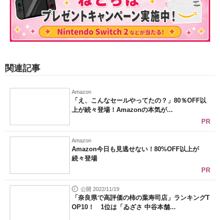
関連記事
Amazon
「え、こんなセールやってたの？」80％OFF以
上が続々登場！Amazonの本気が...
PR
Amazon
Amazon今日も見逃せない！80%OFF以上が
続々登場
PR
公開 2022/11/19
「奈良県で高評価の柿の葉寿司店」ランキングT
OP10！ 1位は「ゐざさ 中谷本舗...