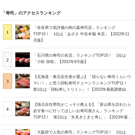
「寿司」のアクセスランキング
「奈良県で高評価の柿の葉寿司店」ランキング
1
TOP10！ 1位は「ゐざさ 中谷本舗 本店」【2022年11
月版】
「石川県の寿司の名店」ランキングTOP10！ 1位は
2
「小松 弥助」【2022年9月版】
【北海道・東北在住者が選ぶ】「回らない寿司くらいウ
3
マい！」と思う回転寿司チェーンランキングTOP11！
第1位は「回転寿しトリトン」！【2023年最新調査結
果】
【地元在住男性がこっそり教える】「富山県を訪れたら
4
必ず食べに行ってほしいお寿司屋さん」ランキング
TOP13！ 第1位は「氷見きときと寿し 」【2023年最新
調査結果】
「大阪府で人気の寿司」ランキングTOP10！ 1位は