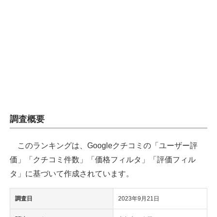
企業向けIT製品の総合サイト
IT製品の技術・比較・事例
製造業のIT導入・活用を支援
モノづくり技術者専門サイト
エレクトロニクス専門サイト
電子設計の基本と応用
調査概要
エネルギーの専門メディア
このランキングは、Googleクチコミの「ユーザー評
建設×テクノロジーの最前線
価」「クチコミ件数」「価格フィルタ」「評価フィル
タ」に基づいて作成されています。
ちょっと気になるネットの話題
調査日
2023年9月21日