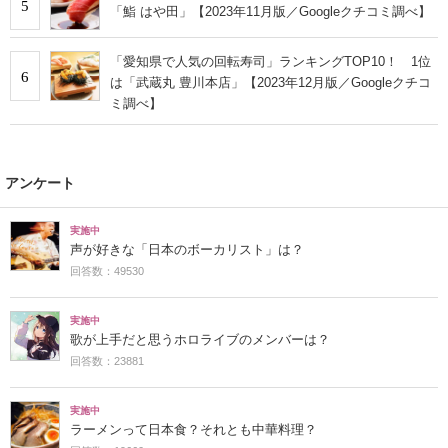
5
「鮨 はや田」【2023年11月版／Googleクチコミ調べ】
「愛知県で人気の回転寿司」ランキングTOP10！ 1位
6
は「武蔵丸 豊川本店」【2023年12月版／Googleクチコ
ミ調べ】
アンケート
実施中
声が好きな「日本のボーカリスト」は？
回答数：49530
実施中
歌が上手だと思うホロライブのメンバーは？
回答数：23881
実施中
ラーメンって日本食？それとも中華料理？