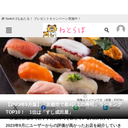
🎁 Switch 2もあたる！ プレゼントキャンペーン実施中！
ねとらぼメニュー
TOP
ニュース
エンタメ
クイズ
グルメ
地域
住まい
教育・育児
動物
リサーチ
寿司
2023/09/24 20:20（公開）
画像はイメージです（画像：PIXTA）
会員記事
【2023年9月版】「京都市で星4以上の寿司」ランキング
X
Share
LINE
hatena
TOP10！ 1位は「すし成田屋」
メディア
京都府京都市でおすすめの寿司を探している人に向けて、
2023年9月にユーザーからの評価が高かったお店を紹介していき
注目記事を集めた総合ページ