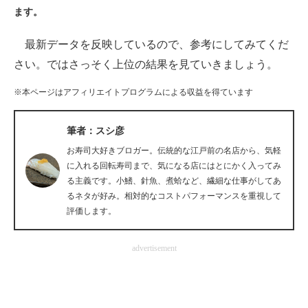
ます。
ITの今と未来を見通す
最新データを反映しているので、参考にしてみてくだ
スマホと通信の最新トレンド
さい。ではさっそく上位の結果を見ていきましょう。
進化するPCとデバイスの未来
※本ページはアフィリエイトプログラムによる収益を得ています
好きが集まる 比べて選べる
筆者：スシ彦
ビジネスと働き方のヒント
お寿司大好きブロガー。伝統的な江戸前の名店から、気軽
に入れる回転寿司まで、気になる店にはとにかく入ってみ
AI活用のいまが分かる
る主義です。小鰭、針魚、煮蛤など、繊細な仕事がしてあ
るネタが好み。相対的なコストパフォーマンスを重視して
企業ITのトレンドを詳説
評価します。
経営リーダーのコミュニティ
advertisement
マーケ×ITの今がよく分かる
ITエンジニア向け専門サイト