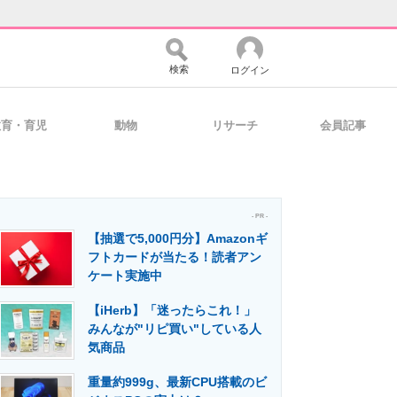
検索
ログイン
教育・育児
動物
リサーチ
会員記事
バイスの未来
好きが集まる 比べて選べる
- PR -
【抽選で5,000円分】Amazonギ
コミュニティ
マーケ×ITの今がよく分かる
フトカードが当たる！読者アン
ケート実施中
【iHerb】「迷ったらこれ！」
・活用を支援
みんなが"リピ買い"している人
気商品
重量約999g、最新CPU搭載のビ