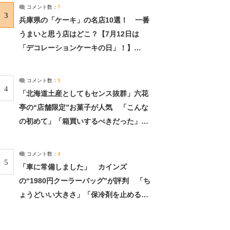
サーチ：2ページ目
コメント数：
7
3
兵庫県の「ケーキ」の名店10選！ 一番
うまいと思う店はどこ？【7月12日は
「デコレーションケーキの日」！】
（2/4） | 兵庫県 ねとらぼリサーチ：2ペ
ージ目
コメント数：
5
4
「北海道土産としてもセンス抜群」六花
亭の“店舗限定”お菓子が人気 「こんな
の初めて」「箱買いするべきだった」
（1/2） | 北海道 ねとらぼリサーチ
コメント数：
4
5
「車に常備しました」 カインズ
の“1980円クーラーバッグ”が評判 「ち
ょうどいい大きさ」「保冷剤を止めるベ
ルトが良い」（1/5） | ライフ ねとらぼ
リサーチ