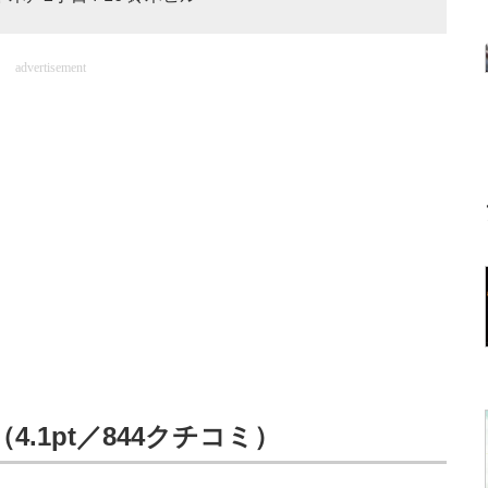
advertisement
.1pt／844クチコミ）