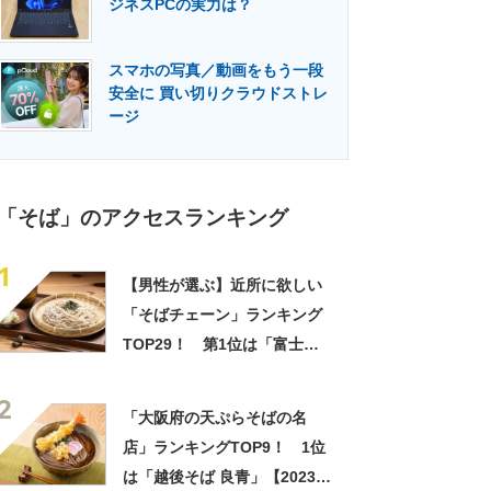
ジネスPCの実力は？
門メディア
建設×テクノロジーの最前線
スマホの写真／動画をもう一段
安全に 買い切りクラウドストレ
ージ
「そば」のアクセスランキング
1
【男性が選ぶ】近所に欲しい
「そばチェーン」ランキング
TOP29！ 第1位は「富士そ
ば」【2026年最新調査結果】
2
「大阪府の天ぷらそばの名
店」ランキングTOP9！ 1位
は「越後そば 良青」【2023年