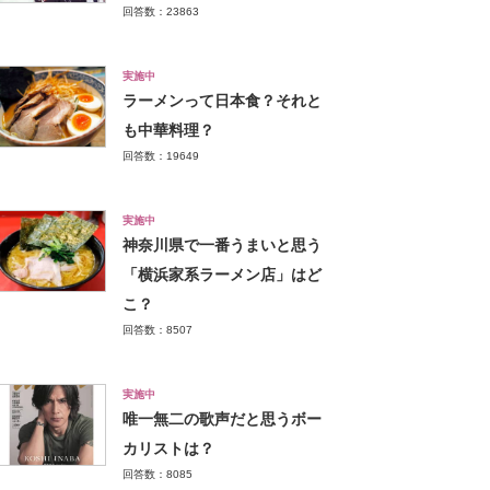
回答数：23863
実施中
ラーメンって日本食？それと
も中華料理？
回答数：19649
実施中
神奈川県で一番うまいと思う
「横浜家系ラーメン店」はど
こ？
回答数：8507
実施中
唯一無二の歌声だと思うボー
カリストは？
回答数：8085