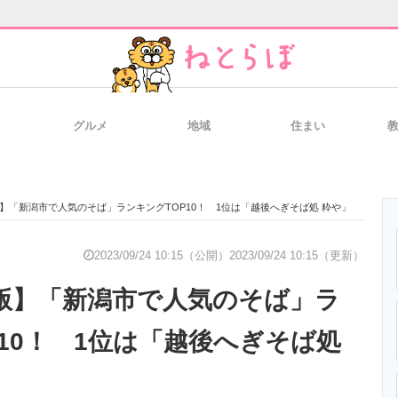
グルメ
地域
住まい
と未来を見通す
スマホと通信の最新トレンド
進化するPCとデ
月版】「新潟市で人気のそば」ランキングTOP10！ 1位は「越後へぎそば処 粋や」
のいまが分かる
企業ITのトレンドを詳説
経営リーダーの
2023/09/24 10:15（公開）
2023/09/24 10:15（更新）
9月版】「新潟市で人気のそば」ラ
T製品の総合サイト
IT製品の技術・比較・事例
製造業のIT導入
P10！ 1位は「越後へぎそば処