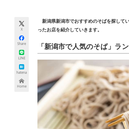
モノづくり技術者専門サイト
エレクトロ
新潟県新潟市でおすすめのそばを探している
X
ったお店を紹介していきます。
ちょっと気になるネットの話題
Share
「新潟市で人気のそば」ラ
LINE
hatena
Home