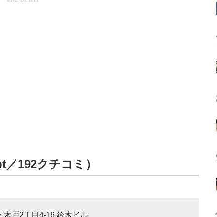
advertisement
pt／192クチコミ）
下木戸2丁目4-16 鈴木ビル