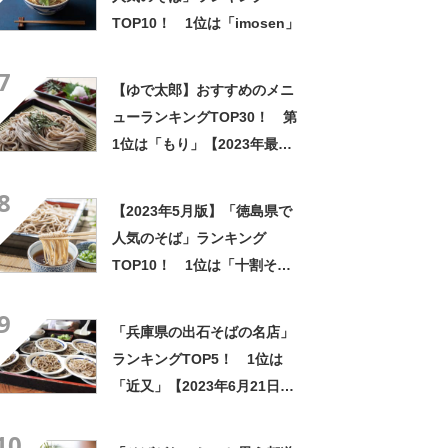
TOP10！ 1位は「imosen」
7
【ゆで太郎】おすすめのメニ
ューランキングTOP30！ 第
1位は「もり」【2023年最新
投票結果】
8
【2023年5月版】「徳島県で
人気のそば」ランキング
TOP10！ 1位は「十割そば
一昇」
9
「兵庫県の出石そばの名店」
ランキングTOP5！ 1位は
「近又」【2023年6月21日時
点／SARAH】
10