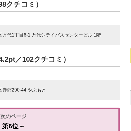
298クチコミ）
央区万代1丁目6-1 万代シテイバスセンタービル 1階
.2pt／102クチコミ）
赤鏥290-44 やぶもと
第6位～