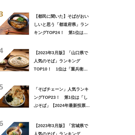
4月21日時点／SARAH】
3
【都民に聞いた】そばがおい
しいと思う「都道府県」ラン
キングTOP24！ 第1位は
「長野県」【2026年最新調査
4
結果】
【2023年3月版】「山口県で
人気のそば」ランキング
TOP10！ 1位は「重兵衛茶
屋」
5
「そばチェーン」人気ランキ
ングTOP23！ 第1位は「し
ぶそば」【2024年最新投票結
果】
6
【2023年3月版】「宮城県で
人気のそば」ランキング