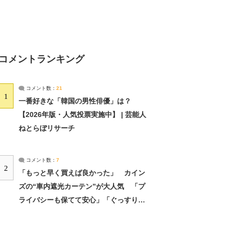
コメントランキング
コメント数：
21
1
一番好きな「韓国の男性俳優」は？
【2026年版・人気投票実施中】 | 芸能人
ねとらぼリサーチ
コメント数：
7
2
「もっと早く買えば良かった」 カイン
ズの“車内遮光カーテン”が大人気 「プ
ライバシーも保てて安心」「ぐっすり眠
れました」（2/2） | ライフ ねとらぼリ