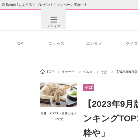
🎁 Switch 2もあたる！ プレゼントキャンペーン実施中！
メディア
TOP
ニュース
エンタメ
クイズ
注目記事を集めた総合ページ
ITの今
TOP
>
リサーチ
>
グルメ
>
そば
>
【2023年9
ビジネスと働き方のヒント
AI活用
そば
【2023年
ITエンジニア向け専門サイト
企業向けI
画像：PIXTA（画像はイメ
ンキングTO
ージです）
粋や」