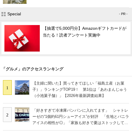
Special
- PR -
【抽選で5,000円分】Amazonギフトカードが
当たる！読者アンケート実施中
「グルメ」のアクセスランキング
【主婦に聞いた】買ってきてほしい「福島土産（お菓
1
子）」ランキングTOP19！ 第1位は「あわまんじゅう
（小池菓子舗）」【2026年最新調査結果】
「好きすぎて冷凍庫パンパンに入れてます」 シャトレ
2
ーゼの“1個約61円シューアイス”が好評 「生地とバニラ
アイスの相性が◎」「家族も好きで夏はストックして
る」