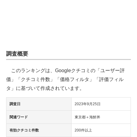
企業向けIT製品の総合サイト
IT製品の技術・比較・事例
製造業のIT導入・活用を支援
モノづくり技術者専門サイト
調査概要
エレクトロニクス専門サイト
このランキングは、Googleクチコミの「ユーザー評
電子設計の基本と応用
価」「クチコミ件数」「価格フィルタ」「評価フィル
エネルギーの専門メディア
タ」に基づいて作成されています。
建設×テクノロジーの最前線
調査日
2023年9月25日
ちょっと気になるネットの話題
関連ワード
東京都＋海鮮丼
有効クチコミ件数
200件以上