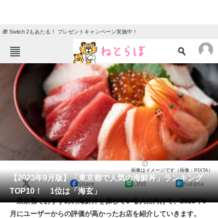
🎁 Switch 2もあたる！ プレゼントキャンペーン実施中！
ねとらぼメニュー
TOP
ニュース
エンタメ
クイズ
グルメ
地域
住まい
教育・育児
動物
リサーチ
グルメ
2023/09/25 17:15（公開）
画像はイメージです（画像：PIXTA）
会員記事
【2023年9月版】「東京都で人気の海鮮丼」ランキング
X
Share
LINE
hatena
TOP10！ 1位は「海玄」
メディア
東京都でおすすめの海鮮丼を探している人に向けて、2023年9
月にユーザーからの評価が高かったお店を紹介していきます。
注目記事を集めた総合ページ