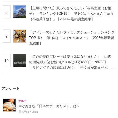
【主婦に聞いた】買ってきてほしい「福島土産（お菓
8
子）」ランキングTOP19！ 第1位は「あわまんじゅう
（小池菓子舗）」【2026年最新調査結果】
「ディナーで行きたいファミレスチェーン」ランキング
9
TOP16！ 第1位は「ロイヤルホスト」【2026年最新調
査結果】
「普通の焼肉プレートは使う気になりません」 山善
10
の“煙を吸い込む焼肉グリル”が1万4800円→9873円
「リビングでの焼肉には必須」「全く煙が出ません」と
絶賛
アンケート
実施中
声が好きな「日本のボーカリスト」は？
回答数：49565