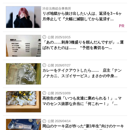
渋谷法務総合事務所
リボ地獄から抜け出したい人は、返済を3～6ヶ
月停止して『大幅に減額してから返済す...
PR
公開 2025/10/15
「あの……刺身3種盛りを頼んだんですが」→運
ばれてきたのは…… “予想を裏切る一...
公開 2026/07/27
カレーをテイクアウトしたら…… 店主「ナン
ノナカニ、スゴイサービス」まさかの中身...
公開 2025/10/09
高校生の娘「いつも友達に褒められる！」→マ
マのセンス抜群な弁当に「何これー！」「...
公開 2026/04/14
岡山のケーキ店が作った“新1年生”向けのケーキ