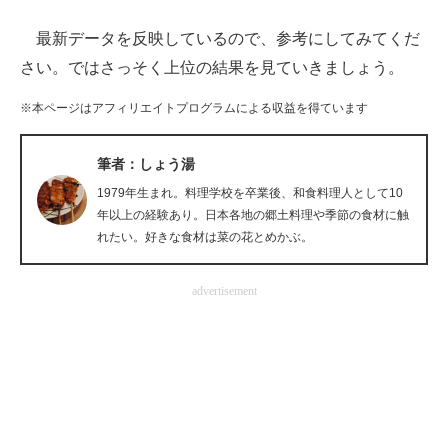
最新データを反映しているので、参考にしてみてくだ
ITの今と未来を見通す
さい。ではさっそく上位の結果を見ていきましょう。
スマホと通信の最新トレンド
※本ページはアフィリエイトプログラムによる収益を得ています
進化するPCとデバイスの未来
筆者：しょう湯
好きが集まる 比べて選べる
1979年生まれ。料理学校を卒業後、和食料理人として10
ビジネスと働き方のヒント
年以上の経験あり。日本各地の郷土料理や季節の食材に触
れたい。好きな食材は菜の花とめかぶ。
AI活用のいまが分かる
advertisement
企業ITのトレンドを詳説
経営リーダーのコミュニティ
マーケ×ITの今がよく分かる
ITエンジニア向け専門サイト