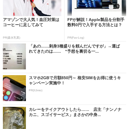
アマゾンで大人気！血圧対策は
FPが解説！Apple製品を分割手
コーヒーに足してみて
数料0円で入手する方法とは？
PR(森永乳業)
PR(Fav-Log)
「あの……刺身3種盛りを頼んだんですが」→運ば
れてきたのは…… “予想を裏切る一...
スマホ2GBで月額850円～ 格安SIMをお得に使うキ
ャンペーン実施中！
PR(IIJmio)
カレーをテイクアウトしたら…… 店主「ナンノナ
カニ、スゴイサービス」まさかの中身...