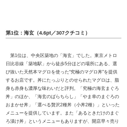
第1位：海玄（4.6pt／307クチコミ）
第1位は、中央区築地の「海玄」でした。東京メトロ
日比谷線「築地駅」から徒歩5分ほどの場所にある、選
び抜いた天然本マグロを使った“究極のマグロ丼”を提供
するお店です。丼にたっぷりとのせられたマグロは、脂
身も赤身も濃厚な味わいだと評判。「究極の海玄まぐろ
丼」のほか、「海玄のばらちらし」「やま幸のまぐろの
おまかせ丼」「選べる贅沢2種丼（小丼2種）」といった
メニューを提供しています。また「あるときだけのまぐ
ろ漬け丼」というメニューもありますが、開店早々売り