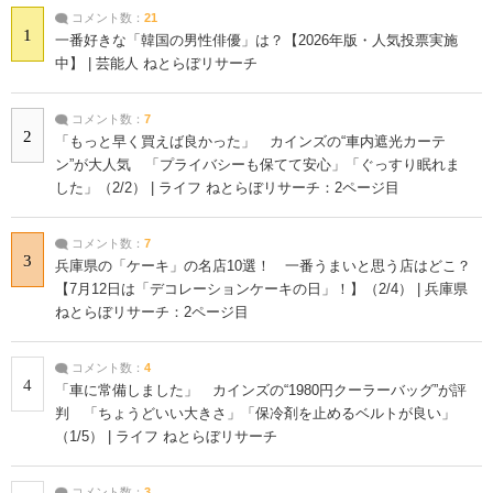
コメント数：
21
1
一番好きな「韓国の男性俳優」は？【2026年版・人気投票実施
中】 | 芸能人 ねとらぼリサーチ
コメント数：
7
2
「もっと早く買えば良かった」 カインズの“車内遮光カーテ
ン”が大人気 「プライバシーも保てて安心」「ぐっすり眠れま
した」（2/2） | ライフ ねとらぼリサーチ：2ページ目
コメント数：
7
3
兵庫県の「ケーキ」の名店10選！ 一番うまいと思う店はどこ？
【7月12日は「デコレーションケーキの日」！】（2/4） | 兵庫県
ねとらぼリサーチ：2ページ目
コメント数：
4
4
「車に常備しました」 カインズの“1980円クーラーバッグ”が評
判 「ちょうどいい大きさ」「保冷剤を止めるベルトが良い」
（1/5） | ライフ ねとらぼリサーチ
コメント数：
3