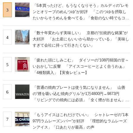
「5本買ったけど、もうなくなりそう」カルディの“レモ
3
ンとオリーブのめんつゆ”が好評 「このつゆを摂取し
たいからそうめんを食べてる」「食欲のない時でもコレ
で食べられる」
「数十年変わらず美味しい」 京都の“伝統的な銘菓”が
4
大好評 「お土産にもいいから助かっている」「美味し
すぎて会社に持って行きたくない」
「疲れた頭にしみこむ」 ダイソーの“108円韓国の甘～
5
いおかし”に反響 「アイスコーヒーとよく合うわぁ」
「4種類購入」【実食レビュー】
「普通の焼肉プレートは使う気になりません」 山善
6
の“煙を吸い込む焼肉グリル”が1万4800円→9873円
「リビングでの焼肉には必須」「全く煙が出ません」と
絶賛
「もうアイスはこれだけでいい」 シャトレーゼの“1本
7
97円ラムレーズンバー”が好評 「理想的なラムレーズ
ンアイス」「口あたりが最高」の声