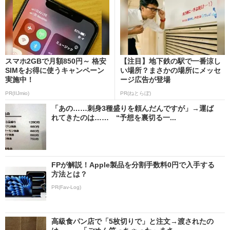
スマホ2GBで月額850円～ 格安
【注目】地下鉄の駅で一番涼し
SIMをお得に使うキャンペーン
い場所？まさかの場所にメッセ
実施中！
ージ広告が登場
PR(IIJmio)
PR(ねとらぼ)
「あの……刺身3種盛りを頼んだんですが」→運ば
れてきたのは…… “予想を裏切る一...
FPが解説！Apple製品を分割手数料0円で入手する
方法とは？
PR(Fav-Log)
高級食パン店で「5枚切りで」と注文→渡されたの