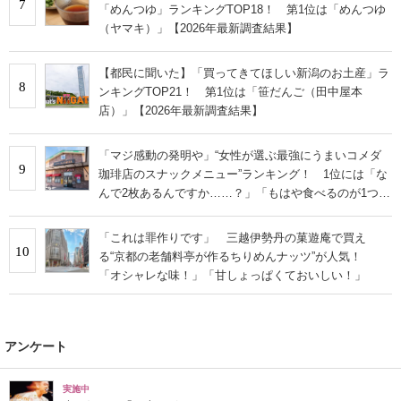
7
「めんつゆ」ランキングTOP18！ 第1位は「めんつゆ
（ヤマキ）」【2026年最新調査結果】
【都民に聞いた】「買ってきてほしい新潟のお土産」ラ
8
ンキングTOP21！ 第1位は「笹だんご（田中屋本
店）」【2026年最新調査結果】
「マジ感動の発明や」“女性が選ぶ最強にうまいコメダ
9
珈琲店のスナックメニュー”ランキング！ 1位には「な
んで2枚あるんですか……？」「もはや食べるのが1つの
趣味」の声
「これは罪作りです」 三越伊勢丹の菓遊庵で買え
10
る“京都の老舗料亭が作るちりめんナッツ”が人気！
「オシャレな味！」「甘しょっぱくておいしい！」
アンケート
実施中