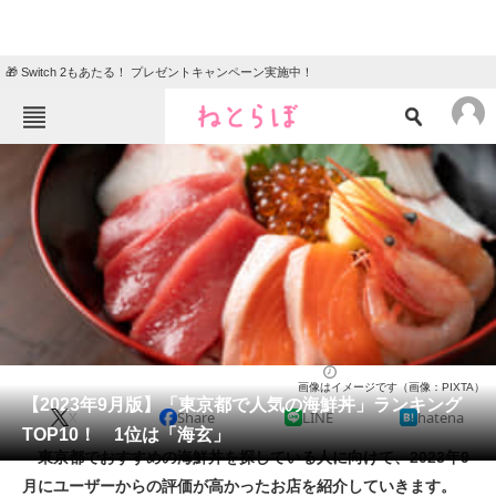
🎁 Switch 2もあたる！ プレゼントキャンペーン実施中！
ねとらぼメニュー
TOP
ニュース
エンタメ
クイズ
グルメ
地域
住まい
教育・育児
動物
リサーチ
グルメ
2023/09/25 17:15（公開）
画像はイメージです（画像：PIXTA）
会員記事
【2023年9月版】「東京都で人気の海鮮丼」ランキング
X
Share
LINE
hatena
TOP10！ 1位は「海玄」
メディア
東京都でおすすめの海鮮丼を探している人に向けて、2023年9
月にユーザーからの評価が高かったお店を紹介していきます。
注目記事を集めた総合ページ