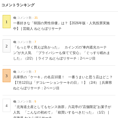
コメントランキング
コメント数：
21
1
一番好きな「韓国の男性俳優」は？【2026年版・人気投票実施
中】 | 芸能人 ねとらぼリサーチ
コメント数：
7
2
「もっと早く買えば良かった」 カインズの“車内遮光カーテ
ン”が大人気 「プライバシーも保てて安心」「ぐっすり眠れま
した」（2/2） | ライフ ねとらぼリサーチ：2ページ目
コメント数：
7
3
兵庫県の「ケーキ」の名店10選！ 一番うまいと思う店はどこ？
【7月12日は「デコレーションケーキの日」！】（2/4） | 兵庫県
ねとらぼリサーチ：2ページ目
コメント数：
5
4
「北海道土産としてもセンス抜群」六花亭の“店舗限定”お菓子が
人気 「こんなの初めて」「箱買いするべきだった」（1/2） |
北海道 ねとらぼリサーチ