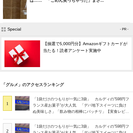
は…… 「ごめん笑っちゃった」まさ...
Special
- PR -
【抽選で5,000円分】Amazonギフトカードが
当たる！読者アンケート実施中
「グルメ」のアクセスランキング
「1袋だけのつもりが一気に3袋」 カルディの“598円フ
1
ランス産お菓子”が大人気 「デパ地下スイーツに負け
ぬ美味しさ」「飲み物の相棒にバッチリ」【実食レビュ
ー】
「1袋だけのつもりが一気に3袋」 カルディの“598円フ
2
ランス産お菓子”が大人気 「デパ地下スイーツに負け