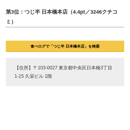
第3位：つじ半 日本橋本店（4.4pt／3246クチコ
ITの今と未来を見通す
ミ）
スマホと通信の最新トレンド
進化するPCとデバイスの未来
食べログで「つじ半 日本橋本店」を検索
好きが集まる 比べて選べる
ビジネスと働き方のヒント
【住所】〒103-0027 東京都中央区日本橋3丁目
AI活用のいまが分かる
1-15 久栄ビル 1階
企業ITのトレンドを詳説
経営リーダーのコミュニティ
マーケ×ITの今がよく分かる
ITエンジニア向け専門サイト