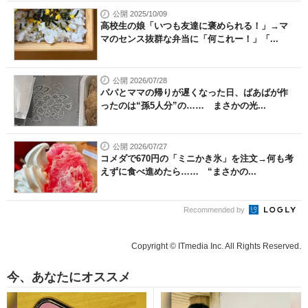
公開 2025/10/09
高校生の娘「いつも友達に褒められる！」→マ
マのセンス抜群な弁当に「何これー！」「...
公開 2026/07/28
パパとママの帰りが遅くなった日、ばあばが作
ったのは“孫5人分”の…… まさかの光...
公開 2026/07/27
コメダで670円の「ミニかき氷」を注文→何も考
えずに食べ進めたら…… “まさかの...
Recommended by
Copyright © ITmedia Inc. All Rights Reserved.
今、あなたにオススメ