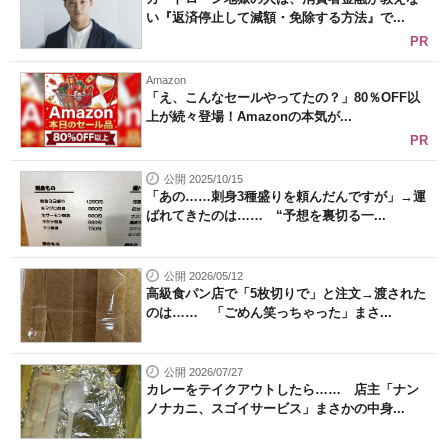
い『返済停止して減額・免除する方法』で...
PR
Amazon
「え、こんなセールやってたの？」80％OFF以
上が続々登場！Amazonの本気が...
PR
公開 2025/10/15
「あの……刺身3種盛りを頼んだんですが」→運
ばれてきたのは…… “予想を裏切る一...
公開 2026/05/12
高級食パン店で「5枚切りで」と注文→渡された
のは…… 「ごめん笑っちゃった」まさ...
公開 2026/07/27
カレーをテイクアウトしたら…… 店主「ナン
ノナカニ、スゴイサービス」まさかの中身...