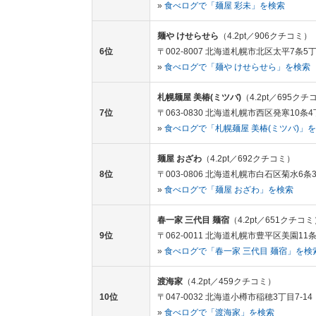
»
食べログで「麺屋 彩未」を検索
麺や けせらせら
（4.2pt／906クチコミ）
6位
〒002-8007 北海道札幌市北区太平7条5
»
食べログで「麺や けせらせら」を検索
札幌麺屋 美椿(ミツバ)
（4.2pt／695クチ
7位
〒063-0830 北海道札幌市西区発寒10条4丁
»
食べログで「札幌麺屋 美椿(ミツバ)」
麺屋 おざわ
（4.2pt／692クチコミ）
8位
〒003-0806 北海道札幌市白石区菊水6条3丁目
»
食べログで「麺屋 おざわ」を検索
春一家 三代目 麺宿
（4.2pt／651クチコ
9位
〒062-0011 北海道札幌市豊平区美園11条
»
食べログで「春一家 三代目 麺宿」を検
渡海家
（4.2pt／459クチコミ）
10位
〒047-0032 北海道小樽市稲穂3丁目7-14
»
食べログで「渡海家」を検索