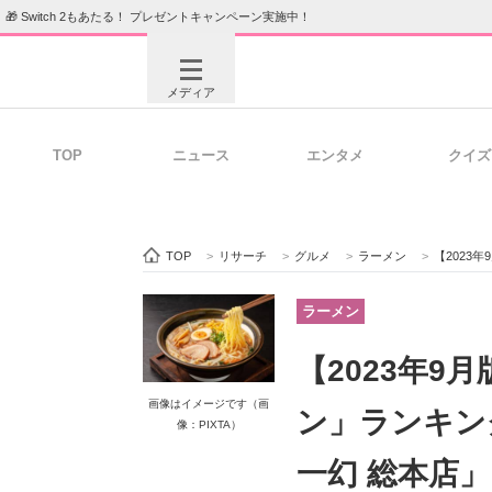
🎁 Switch 2もあたる！ プレゼントキャンペーン実施中！
メディア
TOP
ニュース
エンタメ
クイズ
注目記事を集めた総合ページ
ITの今
TOP
>
リサーチ
>
グルメ
>
ラーメン
>
【2023年
ビジネスと働き方のヒント
AI活用
ラーメン
【2023年
ITエンジニア向け専門サイト
企業向けI
画像はイメージです（画
ン」ランキン
像：PIXTA）
一幻 総本店」