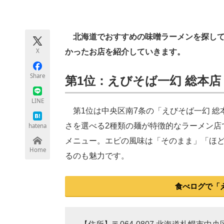
モノづくり技術者専門サイト
エレクトロ
北海道でおすすめの味噌ラーメンを探してい
X
かったお店を紹介していきます。
ちょっと気になるネットの話題
Share
第1位：えびそば一幻 総本店（4
LINE
第1位は中央区南7条の「えびそば一幻 総
さを選べる2種類の麺が特徴的なラーメン店
hatena
メニュー。エビの風味は「そのまま」「ほど
Home
るのも魅力です。
食べログで「