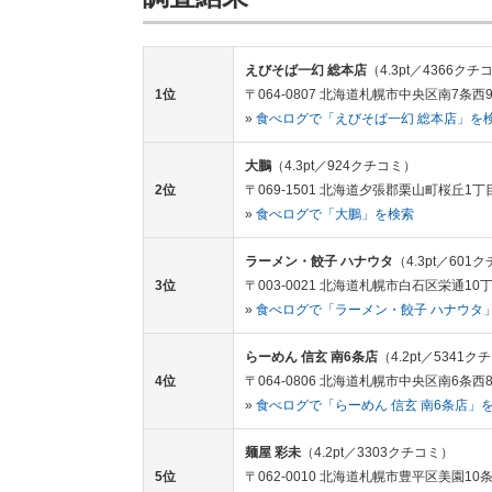
えびそば一幻 総本店
（4.3pt／4366クチ
1位
〒064-0807 北海道札幌市中央区南7条西9丁
»
食べログで「えびそば一幻 総本店」を
大鵬
（4.3pt／924クチコミ）
2位
〒069-1501 北海道夕張郡栗山町桜丘1丁
»
食べログで「大鵬」を検索
ラーメン・餃子 ハナウタ
（4.3pt／601
3位
〒003-0021 北海道札幌市白石区栄通10丁
»
食べログで「ラーメン・餃子 ハナウタ
らーめん 信玄 南6条店
（4.2pt／5341
4位
〒064-0806 北海道札幌市中央区南6条西8
»
食べログで「らーめん 信玄 南6条店」
麺屋 彩未
（4.2pt／3303クチコミ）
5位
〒062-0010 北海道札幌市豊平区美園10条