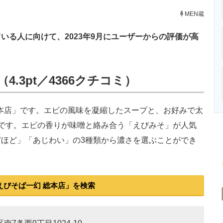
ニクス専門サイト
電子設計の基本と応用
エネルギーの専
MEN蔵
る人に向けて、2023年9月にユーザーからの評価が高
.3pt／4366クチコミ）
本店」です。エビの風味を凝縮したスープと、お好みで太
です。エビの香りが味噌と絡み合う「えびみそ」が人気
ほど」「あじわい」の3種類から濃さを選ぶことができ
えびそば一幻 総本店」を検索