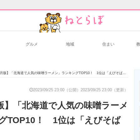
グルメ
地域
住まい
と未来を見通す
スマホと通信の最新トレンド
進化するPCとデ
9月版】「北海道で人気の味噌ラーメン」ランキングTOP10！ 1位は「えびそば一幻 総本店」
のいまが分かる
企業ITのトレンドを詳説
経営リーダーの
2023/09/25 23:00（公開）
2023/09/25 23:00（更新）
9月版】「北海道で人気の味噌ラーメ
T製品の総合サイト
IT製品の技術・比較・事例
製造業のIT導入
グTOP10！ 1位は「えびそば