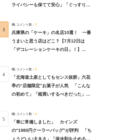
ライバシーも保てて安心」「ぐっすり眠
れました」（2/2） | ライフ ねとらぼリ
サーチ：2ページ目
コメント数：
7
3
兵庫県の「ケーキ」の名店10選！ 一番
うまいと思う店はどこ？【7月12日は
「デコレーションケーキの日」！】
（2/4） | 兵庫県 ねとらぼリサーチ：2ペ
ージ目
コメント数：
5
4
「北海道土産としてもセンス抜群」六花
亭の“店舗限定”お菓子が人気 「こんな
の初めて」「箱買いするべきだった」
（1/2） | 北海道 ねとらぼリサーチ
コメント数：
4
5
「車に常備しました」 カインズ
の“1980円クーラーバッグ”が評判 「ち
ょうどいい大きさ」「保冷剤を止めるベ