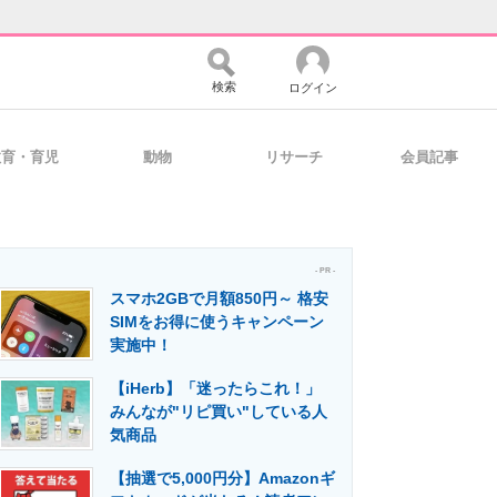
検索
ログイン
教育・育児
動物
リサーチ
会員記事
バイスの未来
好きが集まる 比べて選べる
- PR -
スマホ2GBで月額850円～ 格安
コミュニティ
マーケ×ITの今がよく分かる
SIMをお得に使うキャンペーン
実施中！
【iHerb】「迷ったらこれ！」
・活用を支援
みんなが"リピ買い"している人
気商品
【抽選で5,000円分】Amazonギ