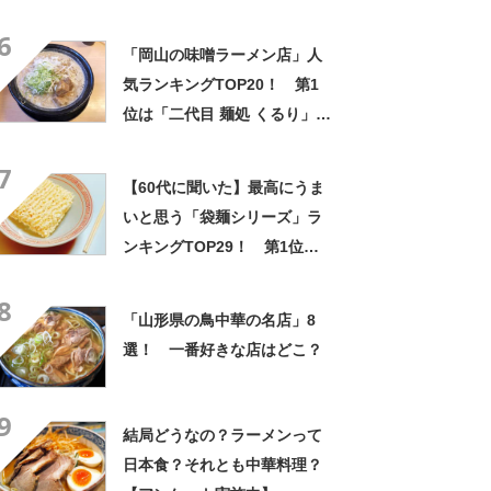
店」【2022年9月版】
6
「岡山の味噌ラーメン店」人
気ランキングTOP20！ 第1
位は「二代目 麺処 くるり」
【2023年11月27日時点の評価
7
／ラーメンデータベース】
【60代に聞いた】最高にうま
いと思う「袋麺シリーズ」ラ
ンキングTOP29！ 第1位は
「日清ラ王」【2024年最新調
8
査結果】
「山形県の鳥中華の名店」8
選！ 一番好きな店はどこ？
9
結局どうなの？ラーメンって
日本食？それとも中華料理？