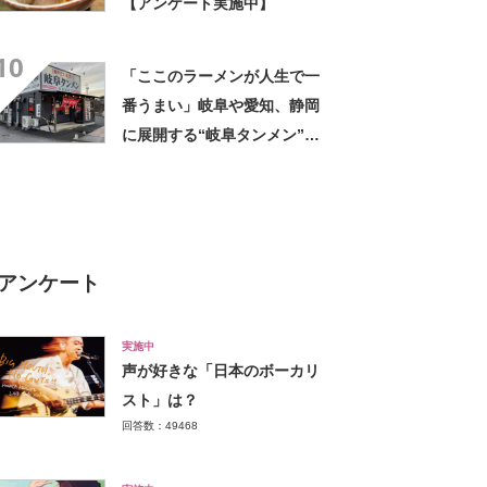
【アンケート実施中】
10
「ここのラーメンが人生で一
番うまい」岐阜や愛知、静岡
に展開する“岐阜タンメン”が
話題 「全国支配できるうま
さ」「もう忘れられん」「一
滴残らず飲み干した」
アンケート
実施中
声が好きな「日本のボーカリ
スト」は？
回答数：49468