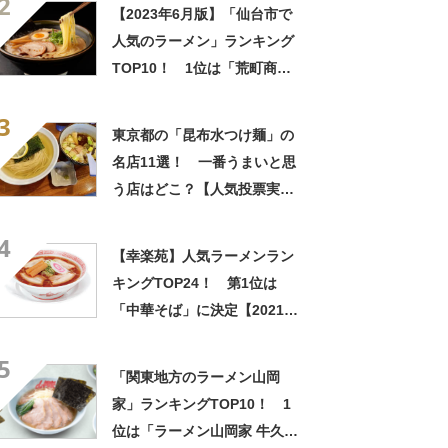
2
屋」！【2023年最新調査結
【2023年6月版】「仙台市で
果】
人気のラーメン」ランキング
TOP10！ 1位は「荒町商店
中華そば ふじやま」
3
東京都の「昆布水つけ麺」の
名店11選！ 一番うまいと思
う店はどこ？【人気投票実施
中】
4
【幸楽苑】人気ラーメンラン
キングTOP24！ 第1位は
「中華そば」に決定【2021年
最新版】
5
「関東地方のラーメン山岡
家」ランキングTOP10！ 1
位は「ラーメン山岡家 牛久