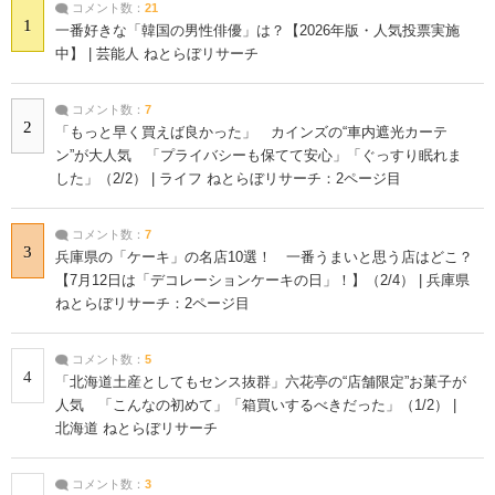
コメント数：
21
1
一番好きな「韓国の男性俳優」は？【2026年版・人気投票実施
中】 | 芸能人 ねとらぼリサーチ
コメント数：
7
2
「もっと早く買えば良かった」 カインズの“車内遮光カーテ
ン”が大人気 「プライバシーも保てて安心」「ぐっすり眠れま
した」（2/2） | ライフ ねとらぼリサーチ：2ページ目
コメント数：
7
3
兵庫県の「ケーキ」の名店10選！ 一番うまいと思う店はどこ？
【7月12日は「デコレーションケーキの日」！】（2/4） | 兵庫県
ねとらぼリサーチ：2ページ目
コメント数：
5
4
「北海道土産としてもセンス抜群」六花亭の“店舗限定”お菓子が
人気 「こんなの初めて」「箱買いするべきだった」（1/2） |
北海道 ねとらぼリサーチ
コメント数：
3