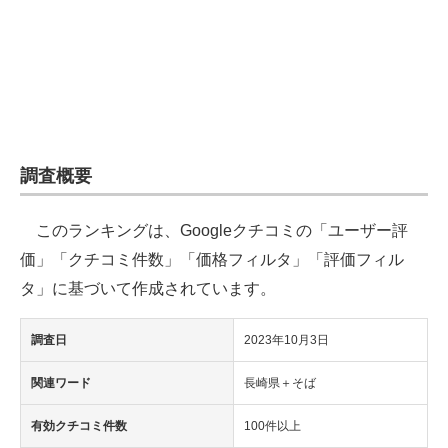
企業向けIT製品の総合サイト
IT製品の技術・比較・事例
製造業のIT導入・活用を支援
モノづくり技術者専門サイト
調査概要
エレクトロニクス専門サイト
このランキングは、Googleクチコミの「ユーザー評
電子設計の基本と応用
価」「クチコミ件数」「価格フィルタ」「評価フィル
エネルギーの専門メディア
タ」に基づいて作成されています。
建設×テクノロジーの最前線
調査日
2023年10月3日
ちょっと気になるネットの話題
関連ワード
長崎県＋そば
有効クチコミ件数
100件以上