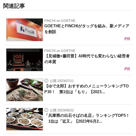
関連記事
FINCHI on GOETHE
GOETHEとFINCHIがタッグを組み、新メディア
を創設
PR
FINCHI on GOETHE
【見城徹×藤田晋】AI時代でも変わらない経営者
の本質
PR
公開 2023/07/11
【ゆで太郎】おすすめのメニューランキングTO
P30！ 第1位は「もり」【2023...
公開 2023/06/22
「兵庫県の出石そばの名店」ランキングTOP5！
1位は「近又」【2023年6月2...