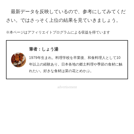
最新データを反映しているので、参考にしてみてくだ
ITの今と未来を見通す
さい。ではさっそく上位の結果を見ていきましょう。
スマホと通信の最新トレンド
※本ページはアフィリエイトプログラムによる収益を得ています
進化するPCとデバイスの未来
筆者：しょう湯
好きが集まる 比べて選べる
1979年生まれ。料理学校を卒業後、和食料理人として10
ビジネスと働き方のヒント
年以上の経験あり。日本各地の郷土料理や季節の食材に触
れたい。好きな食材は菜の花とめかぶ。
AI活用のいまが分かる
advertisement
企業ITのトレンドを詳説
経営リーダーのコミュニティ
マーケ×ITの今がよく分かる
ITエンジニア向け専門サイト