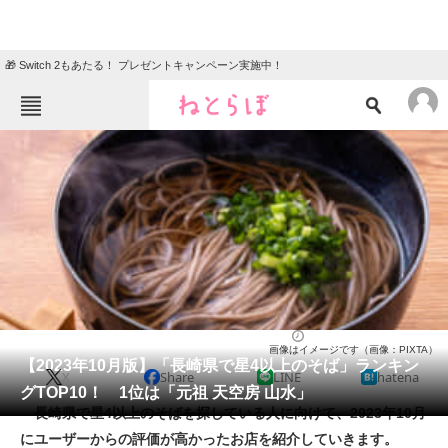
🎁 Switch 2もあたる！ プレゼントキャンペーン実施中！
ねとらぼメニュー
TOP
ニュース
エンタメ
クイズ
グルメ
地域
住まい
教育・育児
動物
リサーチ
そば
2023/10/03 21:40（公開）
画像はイメージです（画像：PIXTA）
会員記事
【2023年10月版】「長崎県で星4以上のそば」ランキン
X
Share
LINE
hatena
グTOP10！ 1位は「元祖 天空房 山水」
メディア
長崎県で星4以上のそばを探している人に向けて、2023年10月
にユーザーからの評価が高かったお店を紹介していきます。
注目記事を集めた総合ページ