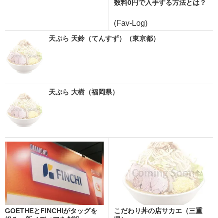
数料0円で入手する方法とは？
(Fav-Log)
天ぷら 天鈴（てんすず）（東京都）
天ぷら 大樹（福岡県）
GOETHEとFINCHIがタッグを
こだわり丼の店サカエ（三重