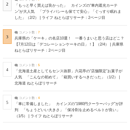
2
「もっと早く買えば良かった」 カインズの“車内遮光カーテ
ン”が大人気 「プライバシーも保てて安心」「ぐっすり眠れま
した」（2/2） | ライフ ねとらぼリサーチ：2ページ目
コメント数：
7
3
兵庫県の「ケーキ」の名店10選！ 一番うまいと思う店はどこ？
【7月12日は「デコレーションケーキの日」！】（2/4） | 兵庫県
ねとらぼリサーチ：2ページ目
コメント数：
5
4
「北海道土産としてもセンス抜群」六花亭の“店舗限定”お菓子が
人気 「こんなの初めて」「箱買いするべきだった」（1/2） |
北海道 ねとらぼリサーチ
コメント数：
4
5
「車に常備しました」 カインズの“1980円クーラーバッグ”が評
判 「ちょうどいい大きさ」「保冷剤を止めるベルトが良い」
（1/5） | ライフ ねとらぼリサーチ