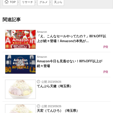
TOP
リサーチ
グルメ
天ぷら
>
>
>
企業向けIT製品の総合サイト
IT製品の技術・比較・事例
関連記事
製造業のIT導入・活用を支援
Amazon
「え、こんなセールやってたの？」80％OFF以
モノづくり技術者専門サイト
上が続々登場！Amazonの本気が...
PR
エレクトロニクス専門サイト
Amazon
電子設計の基本と応用
Amazon今日も見逃せない！80%OFF以上が
続々登場
エネルギーの専門メディア
PR
建設×テクノロジーの最前線
公開 2023/09/26
てんぷら天健（埼玉県）
ちょっと気になるネットの話題
公開 2023/09/26
天宏（てんひろ）（埼玉県）