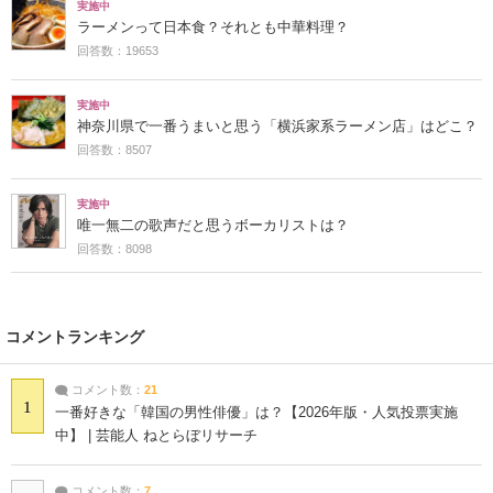
実施中
ラーメンって日本食？それとも中華料理？
回答数：19653
実施中
神奈川県で一番うまいと思う「横浜家系ラーメン店」はどこ？
回答数：8507
実施中
唯一無二の歌声だと思うボーカリストは？
回答数：8098
コメントランキング
コメント数：
21
1
一番好きな「韓国の男性俳優」は？【2026年版・人気投票実施
中】 | 芸能人 ねとらぼリサーチ
コメント数：
7