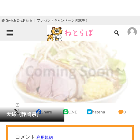
🎁 Switch 2もあたる！ プレゼントキャンペーン実施中！
ねとらぼメニュー
TOP
ニュース
エンタメ
クイズ
グルメ
地域
住まい
教育・育児
動物
リサーチ
天ぷら
2023/10/13 11:43（公開）
X
Share
LINE
hatena
0
会員記事
天錦（静岡県）
メディア
注目記事を集めた総合ページ