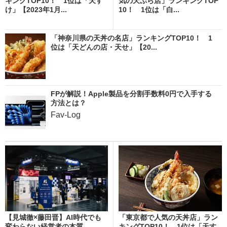
キングTOP10！ 1位は「天す
気の天ぷら店」ランキングTOP
け」【2023年1月...
10！ 1位は「白...
「神奈川県の天丼の名店」ランキングTOP10！ 1
位は「天どんの店・天せ」【20...
FPが解説！Apple製品を分割手数料0円で入手する
方法とは？
Fav-Log
【見城徹×藤田晋】AI時代でも
「東京都で人気の天丼店」ラン
変わらない経営者の本質
キングTOP10！ 1位は「天す