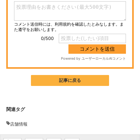
ITの今と未来を見通す
スマホと通信の最新トレンド
進化するPCとデバイスの未来
好きが集まる 比べて選べる
ビジネスと働き方のヒント
記事に戻る
AI活用のいまが分かる
企業ITのトレンドを詳説
経営リーダーのコミュニティ
関連タグ
マーケ×ITの今がよく分かる
店舗情報
ITエンジニア向け専門サイト