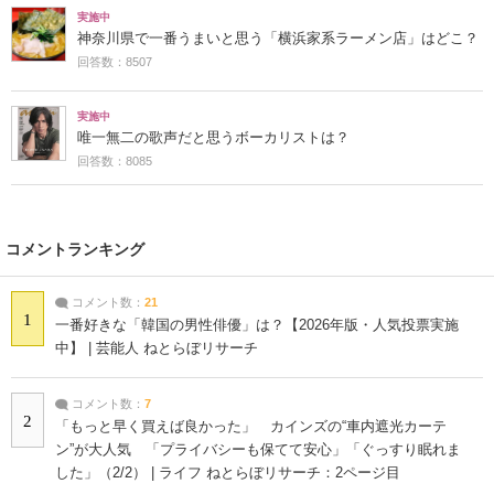
実施中
神奈川県で一番うまいと思う「横浜家系ラーメン店」はどこ？
回答数：8507
実施中
唯一無二の歌声だと思うボーカリストは？
回答数：8085
コメントランキング
コメント数：
21
1
一番好きな「韓国の男性俳優」は？【2026年版・人気投票実施
中】 | 芸能人 ねとらぼリサーチ
コメント数：
7
2
「もっと早く買えば良かった」 カインズの“車内遮光カーテ
ン”が大人気 「プライバシーも保てて安心」「ぐっすり眠れま
した」（2/2） | ライフ ねとらぼリサーチ：2ページ目