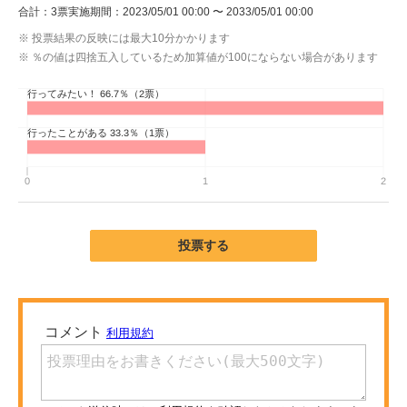
合計：3票
実施期間：2023/05/01 00:00 〜 2033/05/01 00:00
ITの今と未来を見通す
※ 投票結果の反映には最大10分かかります
※ ％の値は四捨五入しているため加算値が100にならない場合があります
スマホと通信の最新トレンド
進化するPCとデバイスの未来
好きが集まる 比べて選べる
ビジネスと働き方のヒント
AI活用のいまが分かる
投票する
企業ITのトレンドを詳説
経営リーダーのコミュニティ
マーケ×ITの今がよく分かる
ITエンジニア向け専門サイト