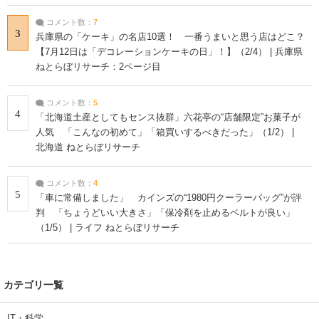
コメント数：
7
3
兵庫県の「ケーキ」の名店10選！ 一番うまいと思う店はどこ？
【7月12日は「デコレーションケーキの日」！】（2/4） | 兵庫県
ねとらぼリサーチ：2ページ目
コメント数：
5
4
「北海道土産としてもセンス抜群」六花亭の“店舗限定”お菓子が
人気 「こんなの初めて」「箱買いするべきだった」（1/2） |
北海道 ねとらぼリサーチ
コメント数：
4
5
「車に常備しました」 カインズの“1980円クーラーバッグ”が評
判 「ちょうどいい大きさ」「保冷剤を止めるベルトが良い」
（1/5） | ライフ ねとらぼリサーチ
カテゴリ一覧
IT・科学