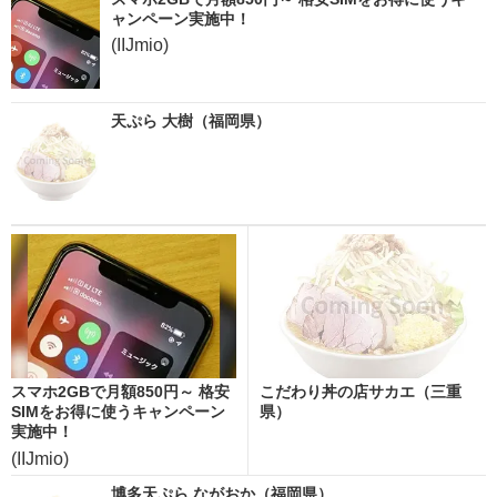
ャンペーン実施中！
(IIJmio)
天ぷら 大樹（福岡県）
スマホ2GBで月額850円～ 格安
こだわり丼の店サカエ（三重
SIMをお得に使うキャンペーン
県）
実施中！
(IIJmio)
博多天ぷら ながおか（福岡県）