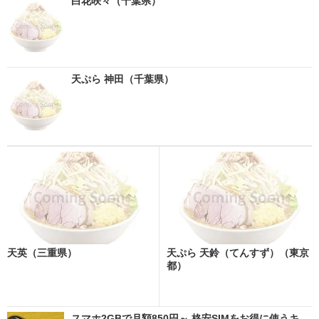
白花咲々（千葉県）
天ぷら 神田（千葉県）
天英（三重県）
天ぷら 天鈴（てんすず）（東京
都）
スマホ2GBで月額850円～ 格安SIMをお得に使うキ