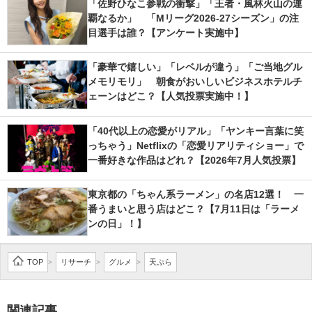
「佐野ひなこ参戦の衝撃」「王者・風林火山の連
覇なるか」 「Mリーグ2026-27シーズン」の注
目選手は誰？【アンケート実施中】
「豪華で嬉しい」「レベルが違う」「ご当地グル
メモリモリ」 朝食がおいしいビジネスホテルチ
ェーンはどこ？【人気投票実施中！】
「40代以上の恋愛がリアル」「ヤンキー言葉に笑
っちゃう」Netflixの「恋愛リアリティショー」で
一番好きな作品はどれ？【2026年7月人気投票】
東京都の「ちゃん系ラーメン」の名店12選！ 一
番うまいと思う店はどこ？【7月11日は「ラーメ
ンの日」！】
TOP
リサーチ
グルメ
天ぷら
>
>
>
関連記事