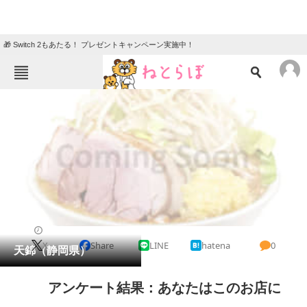
🎁 Switch 2もあたる！ プレゼントキャンペーン実施中！
ねとらぼメニュー
TOP
ニュース
エンタメ
クイズ
グルメ
地域
住まい
教育・育児
動物
リサーチ
天ぷら
2023/10/13 11:43（公開）
X
Share
LINE
hatena
0
会員記事
天錦（静岡県）
メディア
アンケート結果：あなたはこのお店に
注目記事を集めた総合ページ