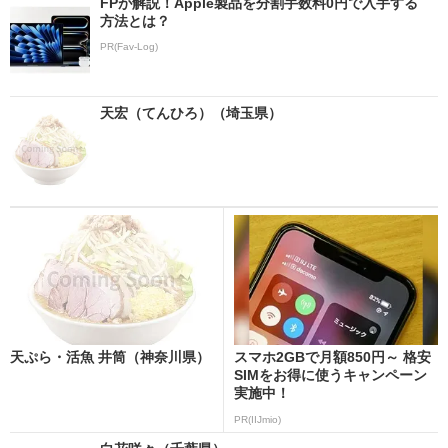
FPが解説！Apple製品を分割手数料0円で入手する
方法とは？
PR(Fav-Log)
天宏（てんひろ）（埼玉県）
天ぷら・活魚 井筒（神奈川県）
スマホ2GBで月額850円～ 格安
SIMをお得に使うキャンペーン
実施中！
PR(IIJmio)