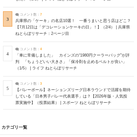
コメント数：
7
3
兵庫県の「ケーキ」の名店10選！ 一番うまいと思う店はどこ？
【7月12日は「デコレーションケーキの日」！】（2/4） | 兵庫県
ねとらぼリサーチ：2ページ目
コメント数：
4
4
「車に常備しました」 カインズの“1980円クーラーバッグ”が評
判 「ちょうどいい大きさ」「保冷剤を止めるベルトが良い」
（1/5） | ライフ ねとらぼリサーチ
コメント数：
3
5
【バレーボール】ネーションズリーグ日本ラウンドで活躍を期待
している「日本男子バレー代表選手」は？【2026年版・人気投
票実施中】（投票結果） | スポーツ ねとらぼリサーチ
カテゴリ一覧