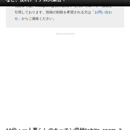
当記事では、Instagram提供の公式APIを用いてユーザー投稿を
ITの今と未来を見通す
引用しております。投稿の削除を希望される方は「
お問い合わ
せ
」からご連絡ください。
スマホと通信の最新トレンド
advertisement
進化するPCとデバイスの未来
好きが集まる 比べて選べる
ビジネスと働き方のヒント
AI活用のいまが分かる
企業ITのトレンドを詳説
経営リーダーのコミュニティ
マーケ×ITの今がよく分かる
ITエンジニア向け専門サイト