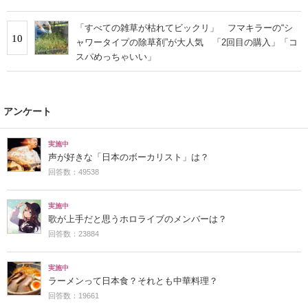
「すべての雑草が枯れてビックリ」 フマキラーの“シ
10
ャワータイプの除草剤”が大人気 「2回目の購入」「コ
スパめっちゃいい」
アンケート
実施中
声が好きな「日本のボーカリスト」は？
回答数：49538
実施中
歌が上手だと思うホロライブのメンバーは？
回答数：23884
実施中
ラーメンって日本食？それとも中華料理？
回答数：19661