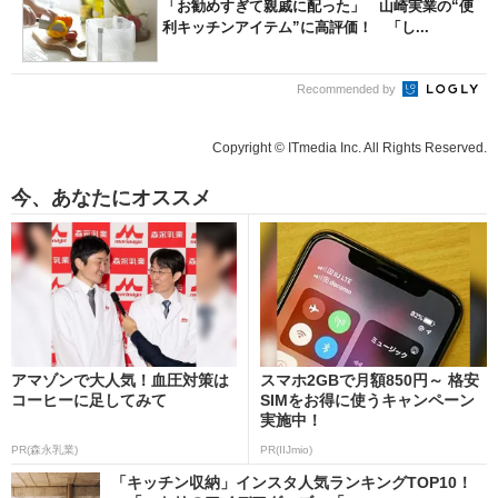
「お勧めすぎて親戚に配った」 山崎実業の“便
利キッチンアイテム”に高評価！ 「し...
Recommended by
Copyright © ITmedia Inc. All Rights Reserved.
今、あなたにオススメ
アマゾンで大人気！血圧対策は
スマホ2GBで月額850円～ 格安
コーヒーに足してみて
SIMをお得に使うキャンペーン
実施中！
PR(森永乳業)
PR(IIJmio)
「キッチン収納」インスタ人気ランキングTOP10！