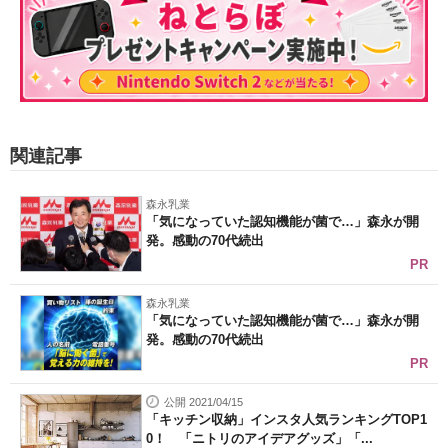
関連記事
森永乳業
「気になっていた認知機能が菌で…」森永が開
発。感動の70代続出
PR
森永乳業
「気になっていた認知機能が菌で…」森永が開
発。感動の70代続出
PR
公開 2021/04/15
「キッチン収納」インスタ人気ランキングTOP1
0！ 「ニトリのアイデアグッズ」「...