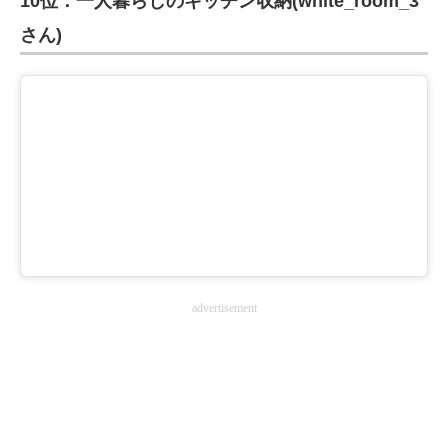
10位：一人暮らしのキッチン収納(white_room_3
企業向けIT製品の総合サイト
さん)
IT製品の技術・比較・事例
製造業のIT導入・活用を支援
モノづくり技術者専門サイト
エレクトロニクス専門サイト
電子設計の基本と応用
エネルギーの専門メディア
advertisement
建設×テクノロジーの最前線
ちょっと気になるネットの話題