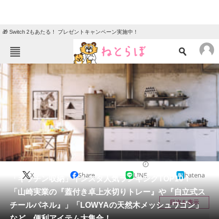
🎁 Switch 2もあたる！ プレゼントキャンペーン実施中！
ねとらぼメニュー
TOP
ニュース
エンタメ
クイズ
グルメ
地域
住まい
教育・育児
動物
リサーチ
ライフ
2021/04/30 20:05（公開）
X
Share
LINE
hatena
会員記事
「キッチン収納」インスタ人気ランキングTOP10！
「山崎実業の『蓋付き卓上水切りトレー』や『自立式ス
メディア
目次を表示
チールパネル』」「LOWYAの天然木メッシュワゴン」
など、便利アイテム大集合！
注目記事を集めた総合ページ