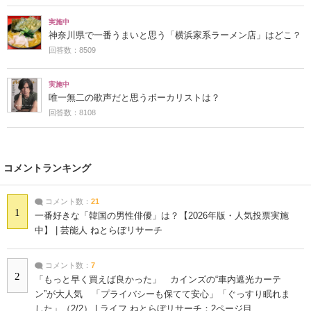
実施中
神奈川県で一番うまいと思う「横浜家系ラーメン店」はどこ？
回答数：8509
実施中
唯一無二の歌声だと思うボーカリストは？
回答数：8108
コメントランキング
コメント数：
21
1
一番好きな「韓国の男性俳優」は？【2026年版・人気投票実施
中】 | 芸能人 ねとらぼリサーチ
コメント数：
7
2
「もっと早く買えば良かった」 カインズの“車内遮光カーテ
ン”が大人気 「プライバシーも保てて安心」「ぐっすり眠れま
した」（2/2） | ライフ ねとらぼリサーチ：2ページ目