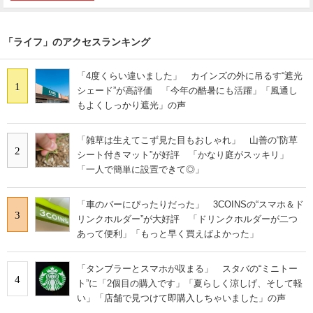
「ライフ」のアクセスランキング
「4度くらい違いました」 カインズの外に吊るす“遮光
1
シェード”が高評価 「今年の酷暑にも活躍」「風通し
もよくしっかり遮光」の声
「雑草は生えてこず見た目もおしゃれ」 山善の“防草
2
シート付きマット”が好評 「かなり庭がスッキリ」
「一人で簡単に設置できて◎」
「車のバーにぴったりだった」 3COINSの“スマホ＆ド
3
リンクホルダー”が大好評 「ドリンクホルダーが二つ
あって便利」「もっと早く買えばよかった」
「タンブラーとスマホが収まる」 スタバの“ミニトー
4
ト”に「2個目の購入です」「夏らしく涼しげ、そして軽
い」「店舗で見つけて即購入しちゃいました」の声