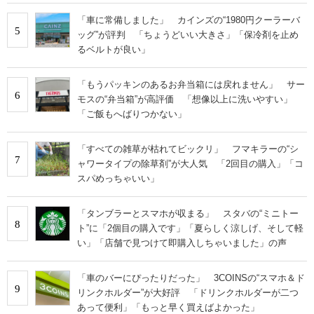
「車に常備しました」 カインズの“1980円クーラーバ
5
ッグ”が評判 「ちょうどいい大きさ」「保冷剤を止め
るベルトが良い」
「もうパッキンのあるお弁当箱には戻れません」 サー
6
モスの“弁当箱”が高評価 「想像以上に洗いやすい」
「ご飯もへばりつかない」
「すべての雑草が枯れてビックリ」 フマキラーの“シ
7
ャワータイプの除草剤”が大人気 「2回目の購入」「コ
スパめっちゃいい」
「タンブラーとスマホが収まる」 スタバの“ミニトー
8
ト”に「2個目の購入です」「夏らしく涼しげ、そして軽
い」「店舗で見つけて即購入しちゃいました」の声
「車のバーにぴったりだった」 3COINSの“スマホ＆ド
9
リンクホルダー”が大好評 「ドリンクホルダーが二つ
あって便利」「もっと早く買えばよかった」