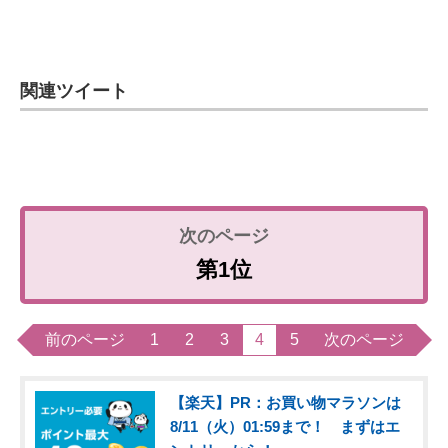
関連ツイート
第1位
前のページ
1
2
3
4
5
次のページ
【楽天】PR：お買い物マラソンは
8/11（火）01:59まで！ まずはエ