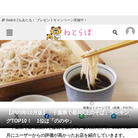
🎁 Switch 2もあたる！ プレゼントキャンペーン実施中！
ねとらぼメニュー
TOP
ニュース
エンタメ
クイズ
グルメ
地域
住まい
教育・育児
動物
リサーチ
そば
2023/10/10 21:20（公開）
画像はイメージです（画像：PIXTA）
会員記事
【2023年10月版】「千葉県で星4以上のそば」ランキン
X
Share
LINE
hatena
グTOP10！ 1位は「ののや」
メディア
千葉県で星4以上のそば店を探している人に向けて、2023年10
月にユーザーからの評価が高かったお店を紹介していきます。
注目記事を集めた総合ページ