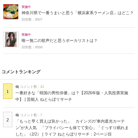
実施中
神奈川県で一番うまいと思う「横浜家系ラーメン店」はどこ？
回答数：8507
実施中
唯一無二の歌声だと思うボーカリストは？
回答数：8098
コメントランキング
コメント数：
21
1
一番好きな「韓国の男性俳優」は？【2026年版・人気投票実施
中】 | 芸能人 ねとらぼリサーチ
コメント数：
7
2
「もっと早く買えば良かった」 カインズの“車内遮光カーテ
ン”が大人気 「プライバシーも保てて安心」「ぐっすり眠れま
した」（2/2） | ライフ ねとらぼリサーチ：2ページ目