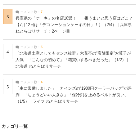
コメント数：
7
3
兵庫県の「ケーキ」の名店10選！ 一番うまいと思う店はどこ？
【7月12日は「デコレーションケーキの日」！】（2/4） | 兵庫県
ねとらぼリサーチ：2ページ目
コメント数：
5
4
「北海道土産としてもセンス抜群」六花亭の“店舗限定”お菓子が
人気 「こんなの初めて」「箱買いするべきだった」（1/2） |
北海道 ねとらぼリサーチ
コメント数：
4
5
「車に常備しました」 カインズの“1980円クーラーバッグ”が評
判 「ちょうどいい大きさ」「保冷剤を止めるベルトが良い」
（1/5） | ライフ ねとらぼリサーチ
カテゴリ一覧