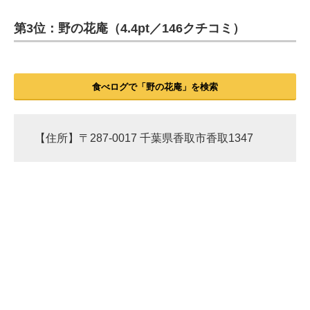
第3位：野の花庵（4.4pt／146クチコミ）
ITの今と未来を見通す
スマホと通信の最新トレンド
食べログで「野の花庵」を検索
進化するPCとデバイスの未来
好きが集まる 比べて選べる
【住所】〒287-0017 千葉県香取市香取1347
ビジネスと働き方のヒント
AI活用のいまが分かる
企業ITのトレンドを詳説
経営リーダーのコミュニティ
マーケ×ITの今がよく分かる
ITエンジニア向け専門サイト