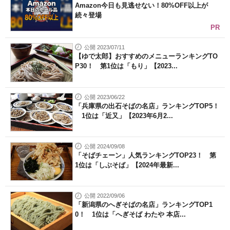
Amazon今日も見逃せない！80%OFF以上が
続々登場
PR
公開 2023/07/11
【ゆで太郎】おすすめのメニューランキングTO
P30！ 第1位は「もり」【2023...
公開 2023/06/22
「兵庫県の出石そばの名店」ランキングTOP5！
1位は「近又」【2023年6月2...
公開 2024/09/08
「そばチェーン」人気ランキングTOP23！ 第
1位は「しぶそば」【2024年最新...
公開 2022/09/06
「新潟県のへぎそばの名店」ランキングTOP1
0！ 1位は「へぎそば わたや 本店...