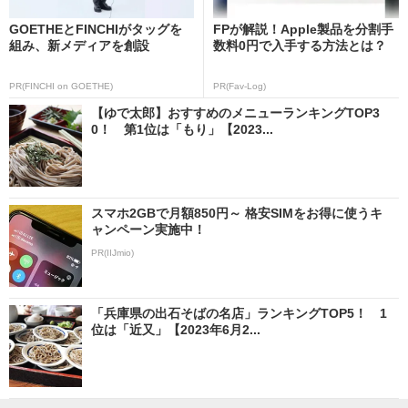
GOETHEとFINCHIがタッグを
FPが解説！Apple製品を分割手
組み、新メディアを創設
数料0円で入手する方法とは？
PR(FINCHI on GOETHE)
PR(Fav-Log)
【ゆで太郎】おすすめのメニューランキングTOP3
0！ 第1位は「もり」【2023...
スマホ2GBで月額850円～ 格安SIMをお得に使うキ
ャンペーン実施中！
PR(IIJmio)
「兵庫県の出石そばの名店」ランキングTOP5！ 1
位は「近又」【2023年6月2...