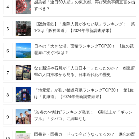
感染者「連日50人超」の東京都、再び緊急事態宣言を出
4
すべき？
【阪急電鉄】「乗降人員が少ない駅」ランキング！ 第
5
1位は「阪神国道」【2024年最新調査結果】
日本の「大きな湖」面積ランキングTOP20！ 1位の琵
6
琶湖に次ぐ2位は？
なぜ新潟や石川が「人口日本一」だったのか？ 都道府
7
県の人口推移から見る、日本近代化の歴史
「地元愛」が強い都道府県ランキングTOP30！ 第1位
8
は「北海道」【2024年最新調査結果】
“若者の○○離れ”ランキング発表！ 6割以上が「ギャン
9
ブル」「タバコ」に興味なし
図書券・図書カードって今どうなってるの？ 進化の歴