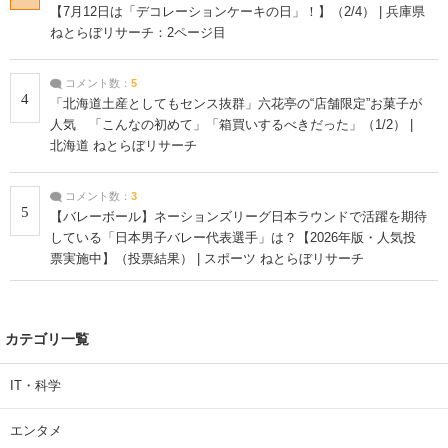
【7月12日は「デコレーションケーキの日」！】（2/4） | 兵庫県
ねとらぼリサーチ：2ページ目
コメント数：
5
4
「北海道土産としてもセンス抜群」六花亭の“店舗限定”お菓子が
人気 「こんなの初めて」「箱買いするべきだった」（1/2） |
北海道 ねとらぼリサーチ
コメント数：
3
5
【バレーボール】ネーションズリーグ日本ラウンドで活躍を期待
している「日本男子バレー代表選手」は？【2026年版・人気投
票実施中】（投票結果） | スポーツ ねとらぼリサーチ
カテゴリ一覧
IT・科学
エンタメ