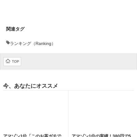
企業向けIT製品の総合サイト
IT製品の技術・比較・事例
関連タグ
製造業のIT導入・活用を支援
ランキング（Ranking）
モノづくり技術者専門サイト
エレクトロニクス専門サイト
TOP
電子設計の基本と応用
今、あなたにオススメ
エネルギーの専門メディア
建設×テクノロジーの最前線
ちょっと気になるネットの話題
アマゾン1位「このお茶ガチで
アマゾン1位の実績！380円で5