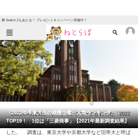
🎁 Switch 2もあたる！ プレゼントキャンペーン実施中！
ねとらぼメニュー
TOP
ニュース
エンタメ
クイズ
グルメ
地域
住まい
教育・育児
動物
リサーチ
国内
2021/04/28 19:05（公開）
会員記事
「2022年卒東大生の就職企業」人気ランキング
2021年4月28日、リーディングマークが行った「2022
TOP19！ 1位は「三菱商事」【2021年最新調査結果】
年卒就職人気企業ランキング」の調査結果が発表されま
メディア
した。 調査は、東京大学や京都大学など旧帝大と呼ば
注目記事を集めた総合ページ