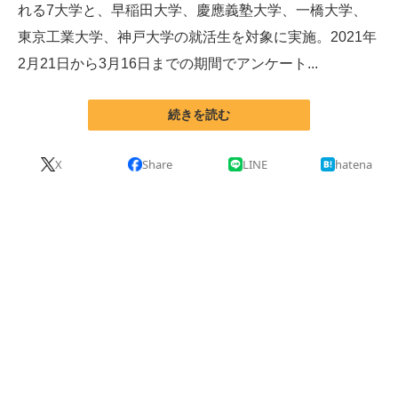
れる7大学と、早稲田大学、慶應義塾大学、一橋大学、
東京工業大学、神戸大学の就活生を対象に実施。2021年
ITの今と未来を見通す
2月21日から3月16日までの期間でアンケート...
スマホと通信の最新トレンド
進化するPCとデバイスの未来
続きを読む
好きが集まる 比べて選べる
X
Share
LINE
hatena
ビジネスと働き方のヒント
AI活用のいまが分かる
企業ITのトレンドを詳説
経営リーダーのコミュニティ
マーケ×ITの今がよく分かる
ITエンジニア向け専門サイト