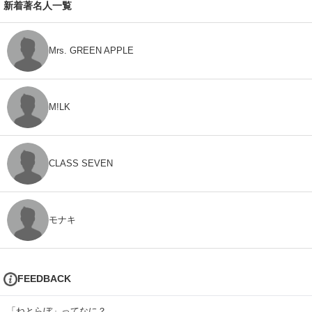
新着著名人一覧
Mrs. GREEN APPLE
M!LK
CLASS SEVEN
モナキ
FEEDBACK
「ねとらぼ」ってなに？