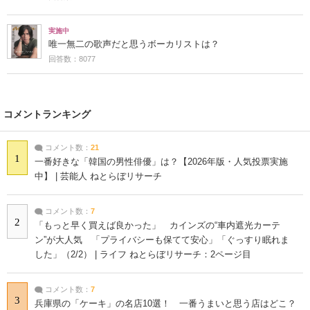
実施中
唯一無二の歌声だと思うボーカリストは？
回答数：8077
コメントランキング
コメント数：
21
1
一番好きな「韓国の男性俳優」は？【2026年版・人気投票実施
中】 | 芸能人 ねとらぼリサーチ
コメント数：
7
2
「もっと早く買えば良かった」 カインズの“車内遮光カーテ
ン”が大人気 「プライバシーも保てて安心」「ぐっすり眠れま
した」（2/2） | ライフ ねとらぼリサーチ：2ページ目
コメント数：
7
3
兵庫県の「ケーキ」の名店10選！ 一番うまいと思う店はどこ？