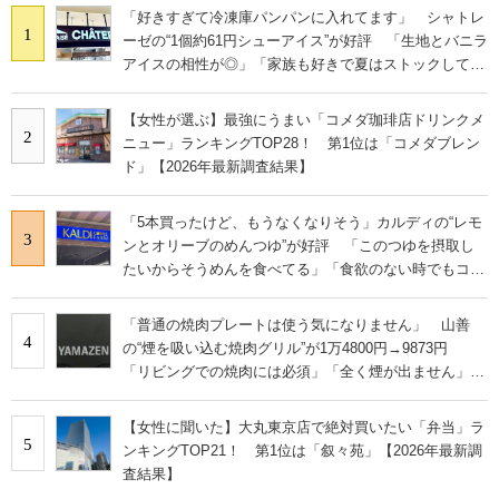
「好きすぎて冷凍庫パンパンに入れてます」 シャトレ
1
ーゼの“1個約61円シューアイス”が好評 「生地とバニラ
アイスの相性が◎」「家族も好きで夏はストックして
る」
【女性が選ぶ】最強にうまい「コメダ珈琲店ドリンクメ
2
ニュー」ランキングTOP28！ 第1位は「コメダブレン
ド」【2026年最新調査結果】
「5本買ったけど、もうなくなりそう」カルディの“レモ
3
ンとオリーブのめんつゆ”が好評 「このつゆを摂取し
たいからそうめんを食べてる」「食欲のない時でもコレ
で食べられる」
「普通の焼肉プレートは使う気になりません」 山善
4
の“煙を吸い込む焼肉グリル”が1万4800円→9873円
「リビングでの焼肉には必須」「全く煙が出ません」と
絶賛
【女性に聞いた】大丸東京店で絶対買いたい「弁当」ラ
5
ンキングTOP21！ 第1位は「叙々苑」【2026年最新調
査結果】