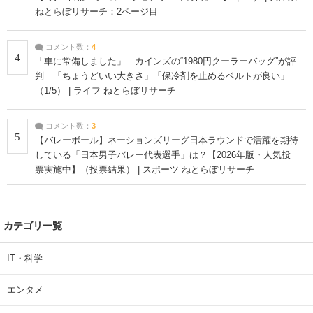
ねとらぼリサーチ：2ページ目
コメント数：
4
4
「車に常備しました」 カインズの“1980円クーラーバッグ”が評
判 「ちょうどいい大きさ」「保冷剤を止めるベルトが良い」
（1/5） | ライフ ねとらぼリサーチ
コメント数：
3
5
【バレーボール】ネーションズリーグ日本ラウンドで活躍を期待
している「日本男子バレー代表選手」は？【2026年版・人気投
票実施中】（投票結果） | スポーツ ねとらぼリサーチ
カテゴリ一覧
IT・科学
エンタメ