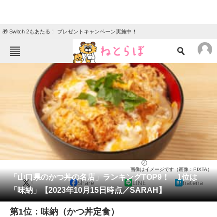
🎁 Switch 2もあたる！ プレゼントキャンペーン実施中！
ねとらぼメニュー
TOP
ニュース
エンタメ
クイズ
グルメ
地域
住まい
教育・育児
動物
リサーチ
グルメ
2023/10/29 11:00（公開）
画像はイメージです（画像：PIXTA）
会員記事
「山口県のかつ丼の名店」ランキングTOP9！ 1位は
X
Share
LINE
hatena
「味納」【2023年10月15日時点／SARAH】
メディア
第1位：味納（かつ丼定食）
注目記事を集めた総合ページ