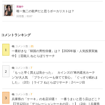
実施中
唯一無二の歌声だと思うボーカリストは？
回答数：8167
コメントランキング
コメント数：
21
1
一番好きな「韓国の男性俳優」は？【2026年版・人気投票実施
中】 | 芸能人 ねとらぼリサーチ
コメント数：
7
2
「もっと早く買えば良かった」 カインズの“車内遮光カーテ
ン”が大人気 「プライバシーも保てて安心」「ぐっすり眠れま
した」（2/2） | ライフ ねとらぼリサーチ：2ページ目
コメント数：
7
3
兵庫県の「ケーキ」の名店10選！ 一番うまいと思う店はどこ？
【7月12日は「デコレーションケーキの日」！】（2/4） | 兵庫県