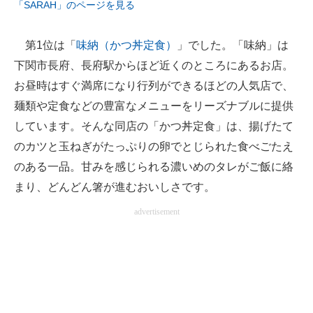
「SARAH」のページを見る
企業向けIT製品の総合サイト
第1位は「
味納（かつ丼定食）
」でした。「味納」は
IT製品の技術・比較・事例
下関市長府、長府駅からほど近くのところにあるお店。
製造業のIT導入・活用を支援
お昼時はすぐ満席になり行列ができるほどの人気店で、
麺類や定食などの豊富なメニューをリーズナブルに提供
モノづくり技術者専門サイト
しています。そんな同店の「かつ丼定食」は、揚げたて
エレクトロニクス専門サイト
のカツと玉ねぎがたっぷりの卵でとじられた食べごたえ
のある一品。甘みを感じられる濃いめのタレがご飯に絡
電子設計の基本と応用
まり、どんどん箸が進むおいしさです。
エネルギーの専門メディア
advertisement
建設×テクノロジーの最前線
ちょっと気になるネットの話題