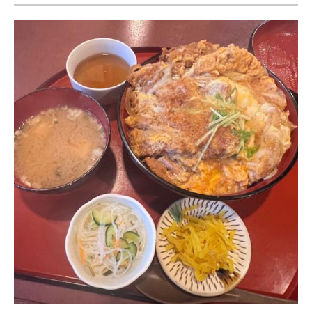
ITの今と未来を見通す
スマホと通信の最新トレンド
進化するPCとデバイスの未来
好きが集まる 比べて選べる
ビジネスと働き方のヒント
AI活用のいまが分かる
企業ITのトレンドを詳説
経営リーダーのコミュニティ
マーケ×ITの今がよく分かる
ITエンジニア向け専門サイト