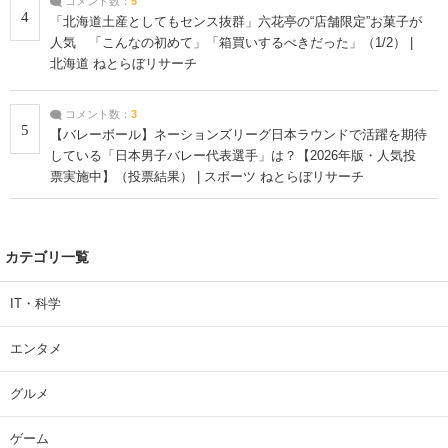
コメント数：
5
4
「北海道土産としてもセンス抜群」六花亭の“店舗限定”お菓子が
人気 「こんなの初めて」「箱買いするべきだった」（1/2） |
北海道 ねとらぼリサーチ
コメント数：
3
5
【バレーボール】ネーションズリーグ日本ラウンドで活躍を期待
している「日本男子バレー代表選手」は？【2026年版・人気投
票実施中】（投票結果） | スポーツ ねとらぼリサーチ
カテゴリ一覧
IT・科学
エンタメ
グルメ
ゲーム