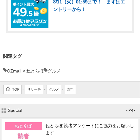
8/11（火）01:59まで！ まずはエ
ントリーから！
関連タグ
OZmall × ねとらぼ
グルメ
TOP
リサーチ
グルメ
寿司
>
>
>
Special
- PR -
ねとらぼ 読者アンケートにご協力をお願いし
ます