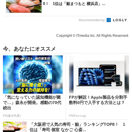
0！ 1位は「鮨まつもと 横浜店」...
Recommended by
Copyright © ITmedia Inc. All Rights Reserved.
今、あなたにオススメ
「気になっていた認知機能が菌
FPが解説！Apple製品を分割手
で…」森永が開発。感動の70代
数料0円で入手する方法とは？
続出
PR(森永乳業)
PR(Fav-Log)
「大阪府で人気の寿司・鮨」ランキングTOP8！ 1
位は「寿司 個室 なかご 心斎...