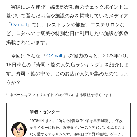
実際に足を運び、編集部が独自のチェックポイントに
ITの今と未来を見通す
基づいて選んだお店や施設のみを掲載しているメディア
「
OZmall
」では、レストランや旅館、エステサロンな
スマホと通信の最新トレンド
ど、自分へのご褒美や特別な日に利用したい施設が多数
進化するPCとデバイスの未来
掲載されています。
好きが集まる 比べて選べる
今回はそんな 「
OZmall
」 の協力のもと、2023年10月
18日時点の「寿司・鮨の人気店ランキング」を紹介しま
ビジネスと働き方のヒント
す。寿司・鮨の中で、どのお店が人気を集めたのでしょ
AI活用のいまが分かる
うか？
企業ITのトレンドを詳説
※本ページはアフィリエイトプログラムによる収益を得ています
経営リーダーのコミュニティ
筆者：センター
マーケ×ITの今がよく分かる
1978年生まれ。40代で外資系IT企業を早期退職し、何故
かライターに転身。阪神タイガースと初代ガンダムをこよ
ITエンジニア向け専門サイト
なく愛するオッサンです。趣味はプロ野球観戦、ゲーム、