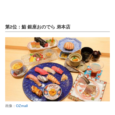
第2位：鮨 銀座おのでら 弟本店
画像：
OZmall