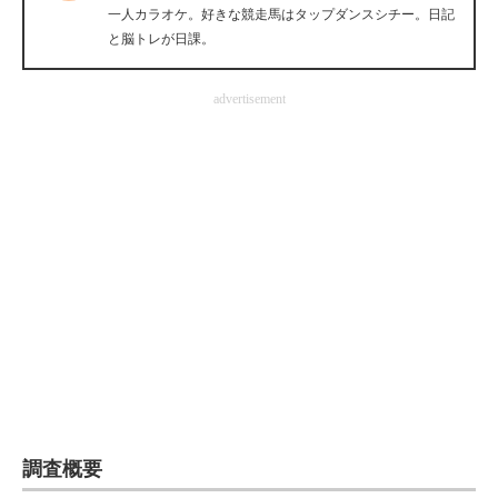
一人カラオケ。好きな競走馬はタップダンスシチー。日記
企業向けIT製品の総合サイト
と脳トレが日課。
IT製品の技術・比較・事例
advertisement
製造業のIT導入・活用を支援
モノづくり技術者専門サイト
エレクトロニクス専門サイト
電子設計の基本と応用
エネルギーの専門メディア
建設×テクノロジーの最前線
ちょっと気になるネットの話題
調査概要