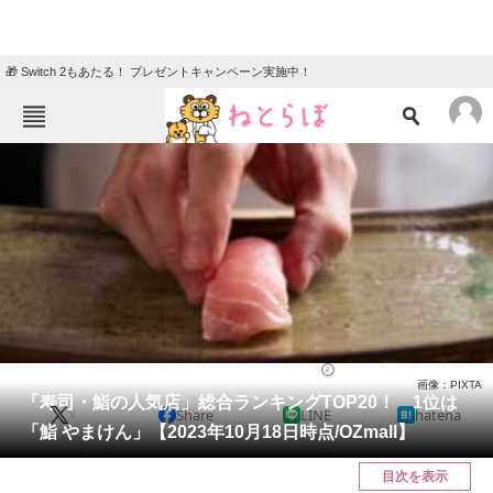
🎁 Switch 2もあたる！ プレゼントキャンペーン実施中！
ねとらぼメニュー
TOP
ニュース
エンタメ
クイズ
グルメ
地域
住まい
教育・育児
動物
リサーチ
寿司
2023/11/26 13:40（公開）
画像：PIXTA
会員記事
「寿司・鮨の人気店」総合ランキングTOP20！ 1位は
X
Share
LINE
hatena
「鮨 やまけん」【2023年10月18日時点/OZmall】
メディア
目次を表示
注目記事を集めた総合ページ