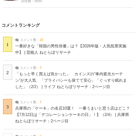
回答数：8084
コメントランキング
コメント数：
21
1
一番好きな「韓国の男性俳優」は？【2026年版・人気投票実施
中】 | 芸能人 ねとらぼリサーチ
コメント数：
7
2
「もっと早く買えば良かった」 カインズの“車内遮光カーテ
ン”が大人気 「プライバシーも保てて安心」「ぐっすり眠れま
した」（2/2） | ライフ ねとらぼリサーチ：2ページ目
コメント数：
7
3
兵庫県の「ケーキ」の名店10選！ 一番うまいと思う店はどこ？
【7月12日は「デコレーションケーキの日」！】（2/4） | 兵庫県
ねとらぼリサーチ：2ページ目