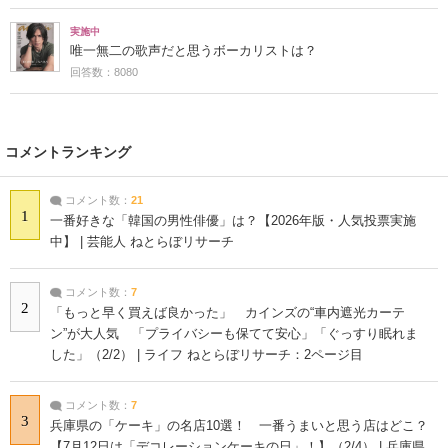
実施中
唯一無二の歌声だと思うボーカリストは？
回答数：8080
コメントランキング
コメント数：
21
1
一番好きな「韓国の男性俳優」は？【2026年版・人気投票実施
中】 | 芸能人 ねとらぼリサーチ
コメント数：
7
2
「もっと早く買えば良かった」 カインズの“車内遮光カーテ
ン”が大人気 「プライバシーも保てて安心」「ぐっすり眠れま
した」（2/2） | ライフ ねとらぼリサーチ：2ページ目
コメント数：
7
3
兵庫県の「ケーキ」の名店10選！ 一番うまいと思う店はどこ？
【7月12日は「デコレーションケーキの日」！】（2/4） | 兵庫県