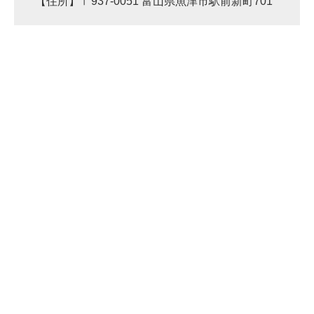
【住所】〒937-0051 富山県魚津市駅前新町701