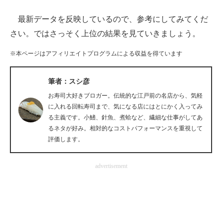
最新データを反映しているので、参考にしてみてくだ
ITの今と未来を見通す
さい。ではさっそく上位の結果を見ていきましょう。
スマホと通信の最新トレンド
※本ページはアフィリエイトプログラムによる収益を得ています
進化するPCとデバイスの未来
筆者：スシ彦
好きが集まる 比べて選べる
お寿司大好きブロガー。伝統的な江戸前の名店から、気軽
ビジネスと働き方のヒント
に入れる回転寿司まで、気になる店にはとにかく入ってみ
る主義です。小鰭、針魚、煮蛤など、繊細な仕事がしてあ
AI活用のいまが分かる
るネタが好み。相対的なコストパフォーマンスを重視して
評価します。
企業ITのトレンドを詳説
advertisement
経営リーダーのコミュニティ
マーケ×ITの今がよく分かる
ITエンジニア向け専門サイト