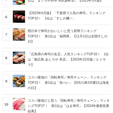
位は「まぐろや石亭 則武新町店」【2023年3月版】
【2023年6月版】「千葉県で人気の寿司」ランキング
6
TOP10！ 1位は「すしの磯一」
西日本で寿司がおいしいと思う府県ランキング
7
TOP23！ 第1位は「福岡県」【11月1日は全国すしの
日】
「広島県の寿司の名店」人気ランキングTOP10！ 1位
8
は「鮨広島 あじろや 本店」【2023年10月版／ヒトサ
ラ】
コスパ最強の「回転寿司／寿司チェーン」ランキング
9
TOP23！ 第1位は「魚べい」【9月の第3月曜日は海老
の日】
コスパ最強だと思う「回転寿司／寿司チェーン」ランキ
10
ングTOP27！ 第1位は「はま寿司」【2024年最新投票
結果】