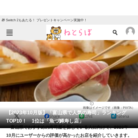
🎁 Switch 2もあたる！ プレゼントキャンペーン実施中！
ねとらぼメニュー
TOP
ニュース
エンタメ
クイズ
グルメ
地域
住まい
教育・育児
動物
リサーチ
寿司
2023/10/23 13:45（公開）
画像はイメージです（画像：PIXTA）
会員記事
【2023年10月版】「富山県で人気の寿司」ランキング
X
Share
LINE
hatena
TOP10！ 1位は「魚づ鱒寿し店」
メディア
富山県でおすすめの寿司屋を探している人に向けて、2023年
10月にユーザーからの評価が高かったお店を紹介していきます。
注目記事を集めた総合ページ