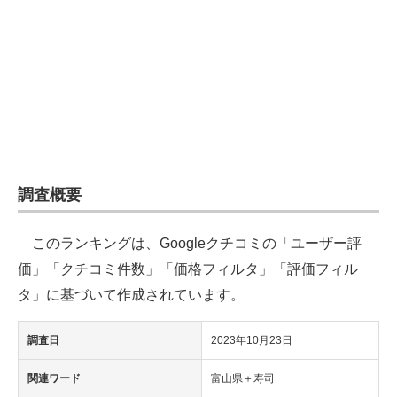
企業向けIT製品の総合サイト
IT製品の技術・比較・事例
製造業のIT導入・活用を支援
モノづくり技術者専門サイト
エレクトロニクス専門サイト
調査概要
電子設計の基本と応用
このランキングは、Googleクチコミの「ユーザー評
エネルギーの専門メディア
価」「クチコミ件数」「価格フィルタ」「評価フィル
建設×テクノロジーの最前線
タ」に基づいて作成されています。
ちょっと気になるネットの話題
調査日
2023年10月23日
関連ワード
富山県＋寿司