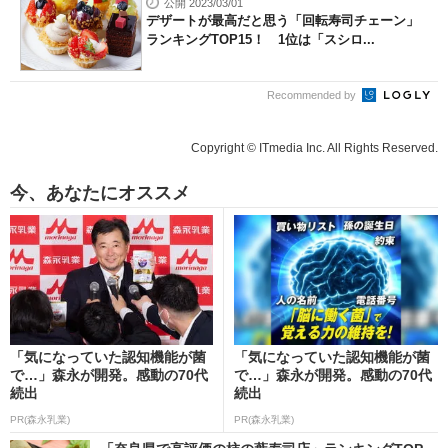
公開 2023/03/01
デザートが最高だと思う「回転寿司チェーン」
ランキングTOP15！ 1位は「スシロ...
Recommended by
Copyright © ITmedia Inc. All Rights Reserved.
今、あなたにオススメ
「気になっていた認知機能が菌
「気になっていた認知機能が菌
で…」森永が開発。感動の70代
で…」森永が開発。感動の70代
続出
続出
PR(森永乳業)
PR(森永乳業)