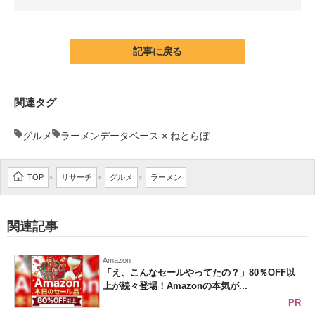
企業向けIT製品の総合サイト
IT製品の技術・比較・事例
記事に戻る
製造業のIT導入・活用を支援
関連タグ
モノづくり技術者専門サイト
グルメ
ラーメンデータベース × ねとらぼ
エレクトロニクス専門サイト
電子設計の基本と応用
TOP
リサーチ
グルメ
ラーメン
>
>
>
エネルギーの専門メディア
関連記事
建設×テクノロジーの最前線
ちょっと気になるネットの話題
Amazon
「え、こんなセールやってたの？」80％OFF以
上が続々登場！Amazonの本気が...
PR