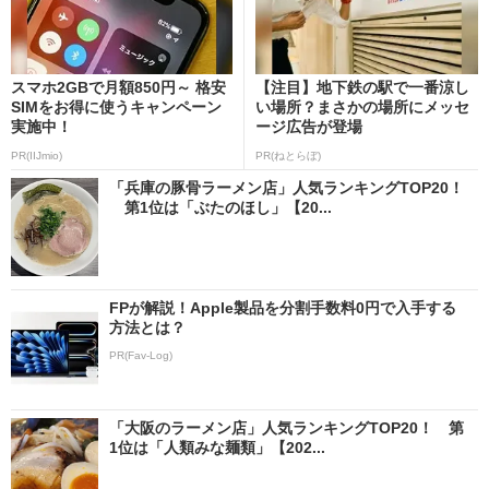
スマホ2GBで月額850円～ 格安
【注目】地下鉄の駅で一番涼し
SIMをお得に使うキャンペーン
い場所？まさかの場所にメッセ
実施中！
ージ広告が登場
PR(IIJmio)
PR(ねとらぼ)
「兵庫の豚骨ラーメン店」人気ランキングTOP20！
第1位は「ぶたのほし」【20...
FPが解説！Apple製品を分割手数料0円で入手する
方法とは？
PR(Fav-Log)
「大阪のラーメン店」人気ランキングTOP20！ 第
1位は「人類みな麺類」【202...