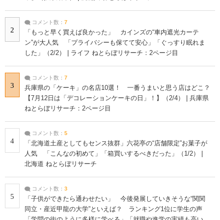
コメント数：
7
2
「もっと早く買えば良かった」 カインズの“車内遮光カーテ
ン”が大人気 「プライバシーも保てて安心」「ぐっすり眠れま
した」（2/2） | ライフ ねとらぼリサーチ：2ページ目
コメント数：
7
3
兵庫県の「ケーキ」の名店10選！ 一番うまいと思う店はどこ？
【7月12日は「デコレーションケーキの日」！】（2/4） | 兵庫県
ねとらぼリサーチ：2ページ目
コメント数：
5
4
「北海道土産としてもセンス抜群」六花亭の“店舗限定”お菓子が
人気 「こんなの初めて」「箱買いするべきだった」（1/2） |
北海道 ねとらぼリサーチ
コメント数：
3
5
「子供ができたら通わせたい」 今後発展していきそうな“関関
同立・産近甲龍の大学”といえば？ ランキング1位に学生の声
「学問の街のように多様に学べる」「就職や進学の実績も高い」