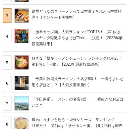
結局どうなの？ラーメンって日本食？それとも中華料
3
理？【アンケート実施中】
「激辛カップ麺」人気ランキングTOP15！ 第1位は
4
「ペヤング獄激辛やきそばFinal」に決定！【2022年最
新投票結果】
好きな「博多ラーメンチェーン」ランキングTOP23！
5
第1位は「一蘭」【2023年最新投票結果】
「千葉の竹岡式ラーメン」の名店8選！ 一番うまいと
6
思う店はどこ？【人気投票実施中】
「小田原系ラーメン」の名店7選！ 一番好きなお店は
7
どこ？
最高にうまいと思う「袋麺シリーズ」ランキング
8
TOP30！ 第1位は「サッポロ一番」【8月25日は即席