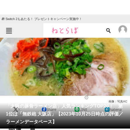
🎁 Switch 2もあたる！ プレゼントキャンペーン実施中！
ねとらぼメニュー
TOP
ニュース
エンタメ
クイズ
グルメ
地域
住まい
教育・育児
動物
リサーチ
ラーメン
2023/10/27 19:50（公開）
画像：写真AC
会員記事
「大阪の豚骨ラーメン店」人気ランキングTOP20！ 第
X
Share
LINE
hatena
1位は「無鉄砲 大阪店」【2023年10月25日時点の評価／
メディア
ラーメンデータベース】
画像一覧
注目記事を集めた総合ページ