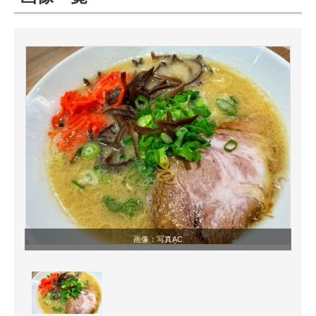
ITの今と未来を見通す
スマホと通信の最新トレンド
進化するPCとデバイスの未来
好きが集まる 比べて選べる
ビジネスと働き方のヒント
AI活用のいまが分かる
企業ITのトレンドを詳説
画像：写真AC
経営リーダーのコミュニティ
マーケ×ITの今がよく分かる
ITエンジニア向け専門サイト