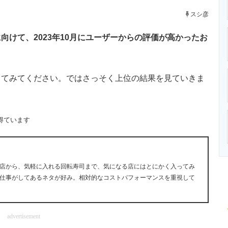
ニクス専門サイト
電子設計の基本と応用
エネルギーの専
スシ彦
けて、2023年10月にユーザーからの評価が高かったお
てみてください。ではさっそく上位の結果を見ていきま
得ています
店から、気軽に入れる回転寿司まで、気になる店にはとにかく入ってみ
仕事がしてあるネタが好み。相対的なコストパフォーマンスを重視して
advertisement