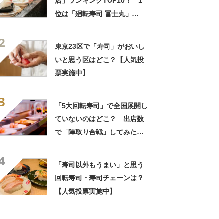
店」ランキングTOP10！ 1
位は「廻転寿司 冨士丸」
【2023年1月版】
2
東京23区で「寿司」がおいし
いと思う区はどこ？【人気投
票実施中】
3
「5大回転寿司」で全国展開し
ていないのはどこ？ 出店数
で「陣取り合戦」してみたら
意外な結果に……
4
「寿司以外もうまい」と思う
回転寿司・寿司チェーンは？
【人気投票実施中】