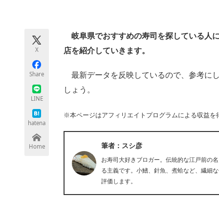
モノづくり技術者専門サイト
エレクトロ
岐阜県でおすすめの寿司を探している人に向
X
店を紹介していきます。
ちょっと気になるネットの話題
Share
最新データを反映しているので、参考にし
しょう。
LINE
※本ページはアフィリエイトプログラムによる収益を
hatena
筆者：スシ彦
Home
お寿司大好きブロガー。伝統的な江戸前の名
る主義です。小鰭、針魚、煮蛤など、繊細な
評価します。