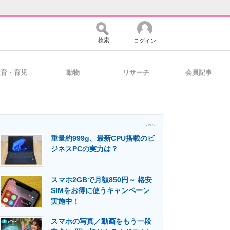
検索
ログイン
教育・育児
動物
リサーチ
会員記事
バイスの未来
好きが集まる 比べて選べる
- PR -
重量約999g、最新CPU搭載のビ
コミュニティ
マーケ×ITの今がよく分かる
ジネスPCの実力は？
スマホ2GBで月額850円～ 格安
・活用を支援
SIMをお得に使うキャンペーン
実施中！
スマホの写真／動画をもう一段