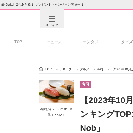
🎁 Switch 2もあたる！ プレゼントキャンペーン実施中！
メディア
TOP
ニュース
エンタメ
クイズ
注目記事を集めた総合ページ
ITの今
TOP
>
リサーチ
>
グルメ
>
寿司
>
【2023年10月
ビジネスと働き方のヒント
AI活用
寿司
【2023年1
ITエンジニア向け専門サイト
企業向けI
画像はイメージです（画
ンキングTOP1
像：PIXTA）
Nob」