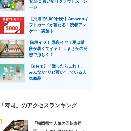
安全に 買い切りクラウドストレ
門メディア
建設×テクノロジーの最前線
ージ
【抽選で5,000円分】Amazonギ
フトカードが当たる！読者アン
ケート実施中
階段イヤ！ 階段イヤ！夏は階
段が暑くてイヤ！ →まさかの発
想で涼しく？
【iHerb】「迷ったらこれ！」
みんなが"リピ買い"している人
気商品
「寿司」のアクセスランキング
1
「福岡県で人気の回転寿司