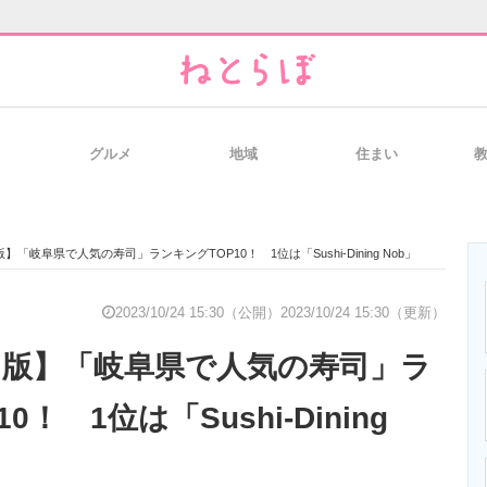
グルメ
地域
住まい
と未来を見通す
スマホと通信の最新トレンド
進化するPCとデ
版】「岐阜県で人気の寿司」ランキングTOP10！ 1位は「Sushi-Dining Nob」
のいまが分かる
企業ITのトレンドを詳説
経営リーダーの
2023/10/24 15:30（公開）
2023/10/24 15:30（更新）
0月版】「岐阜県で人気の寿司」ラ
T製品の総合サイト
IT製品の技術・比較・事例
製造業のIT導入
0！ 1位は「Sushi-Dining