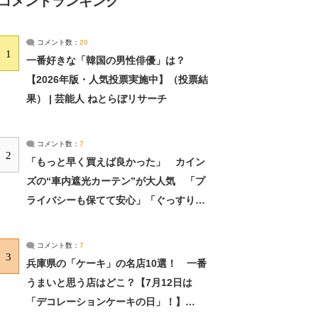
コメントランキング
コメント数：
20
1
一番好きな「韓国の男性俳優」は？
【2026年版・人気投票実施中】（投票結
果） | 芸能人 ねとらぼリサーチ
コメント数：
7
2
「もっと早く買えば良かった」 カイン
ズの“車内遮光カーテン”が大人気 「プ
ライバシーも保てて安心」「ぐっすり眠
れました」（2/2） | ライフ ねとらぼリ
サーチ：2ページ目
コメント数：
7
3
兵庫県の「ケーキ」の名店10選！ 一番
うまいと思う店はどこ？【7月12日は
「デコレーションケーキの日」！】