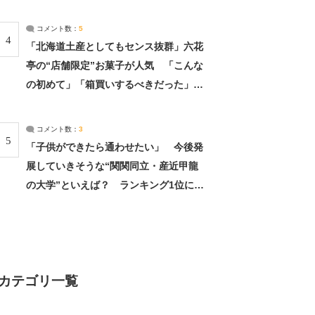
（2/4） | 兵庫県 ねとらぼリサーチ：2ペ
ージ目
コメント数：
5
4
「北海道土産としてもセンス抜群」六花
亭の“店舗限定”お菓子が人気 「こんな
の初めて」「箱買いするべきだった」
（1/2） | 北海道 ねとらぼリサーチ
コメント数：
3
5
「子供ができたら通わせたい」 今後発
展していきそうな“関関同立・産近甲龍
の大学”といえば？ ランキング1位に学
生の声「学問の街のように多様に学べ
る」「就職や進学の実績も高い」 | 大学
ねとらぼリサーチ
カテゴリ一覧