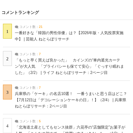
コメントランキング
コメント数：
21
1
一番好きな「韓国の男性俳優」は？【2026年版・人気投票実施
中】 | 芸能人 ねとらぼリサーチ
コメント数：
7
2
「もっと早く買えば良かった」 カインズの“車内遮光カーテ
ン”が大人気 「プライバシーも保てて安心」「ぐっすり眠れま
した」（2/2） | ライフ ねとらぼリサーチ：2ページ目
コメント数：
7
3
兵庫県の「ケーキ」の名店10選！ 一番うまいと思う店はどこ？
【7月12日は「デコレーションケーキの日」！】（2/4） | 兵庫県
ねとらぼリサーチ：2ページ目
コメント数：
5
4
「北海道土産としてもセンス抜群」六花亭の“店舗限定”お菓子が