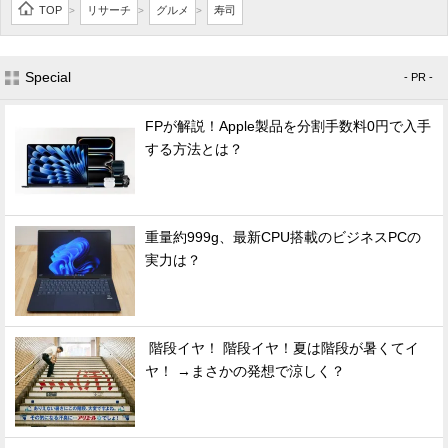
TOP
リサーチ
グルメ
寿司
>
>
>
Special
- PR -
FPが解説！Apple製品を分割手数料0円で入手
する方法とは？
重量約999g、最新CPU搭載のビジネスPCの
実力は？
階段イヤ！ 階段イヤ！夏は階段が暑くてイ
ヤ！ →まさかの発想で涼しく？