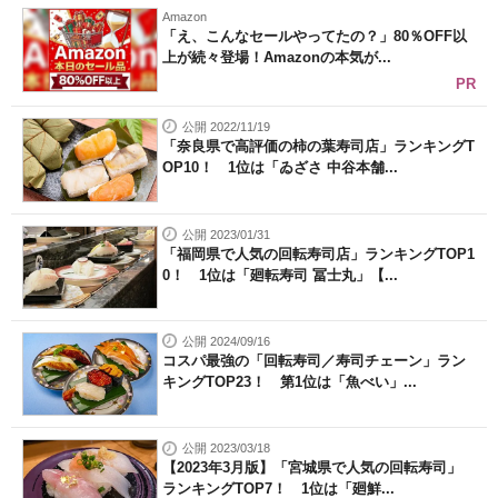
Amazon
「え、こんなセールやってたの？」80％OFF以
上が続々登場！Amazonの本気が...
PR
公開 2022/11/19
「奈良県で高評価の柿の葉寿司店」ランキングT
OP10！ 1位は「ゐざさ 中谷本舗...
公開 2023/01/31
「福岡県で人気の回転寿司店」ランキングTOP1
0！ 1位は「廻転寿司 冨士丸」【...
公開 2024/09/16
コスパ最強の「回転寿司／寿司チェーン」ラン
キングTOP23！ 第1位は「魚べい」...
公開 2023/03/18
【2023年3月版】「宮城県で人気の回転寿司」
ランキングTOP7！ 1位は「廻鮮...