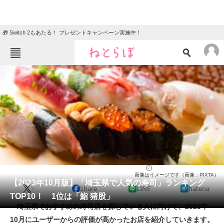
🎁 Switch 2もあたる！ プレゼントキャンペーン実施中！
ねとらぼメニュー
TOP
ニュース
エンタメ
クイズ
グルメ
地域
住まい
教育・育児
動物
リサーチ
寿司
2023/10/25 13:25（公開）
画像はイメージです（画像：PIXTA）
会員記事
【2023年10月版】「埼玉県で人気の寿司」ランキング
X
Share
LINE
hatena
TOP10！ 1位は「鮨 猪股」
メディア
埼玉県でおすすめの寿司店を探している人に向けて、2023年
10月にユーザーからの評価が高かったお店を紹介していきます。
注目記事を集めた総合ページ