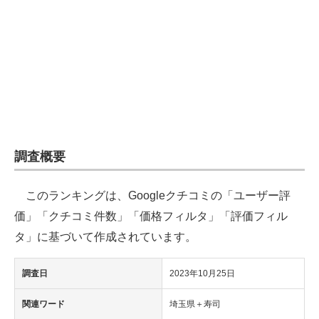
企業向けIT製品の総合サイト
IT製品の技術・比較・事例
製造業のIT導入・活用を支援
モノづくり技術者専門サイト
エレクトロニクス専門サイト
調査概要
電子設計の基本と応用
このランキングは、Googleクチコミの「ユーザー評
エネルギーの専門メディア
価」「クチコミ件数」「価格フィルタ」「評価フィル
建設×テクノロジーの最前線
タ」に基づいて作成されています。
ちょっと気になるネットの話題
調査日
2023年10月25日
関連ワード
埼玉県＋寿司