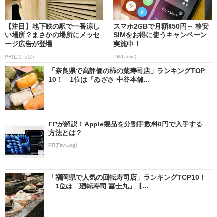
【注目】地下鉄の駅で一番涼し
スマホ2GBで月額850円～ 格安
い場所？まさかの場所にメッセ
SIMをお得に使うキャンペーン
ージ広告が登場
実施中！
PR(ねとらぼ)
PR(IIJmio)
「奈良県で高評価の柿の葉寿司店」ランキングTOP
10！ 1位は「ゐざさ 中谷本舗...
FPが解説！Apple製品を分割手数料0円で入手する
方法とは？
PR(Fav-Log)
「福岡県で人気の回転寿司店」ランキングTOP10！
1位は「廻転寿司 冨士丸」【...