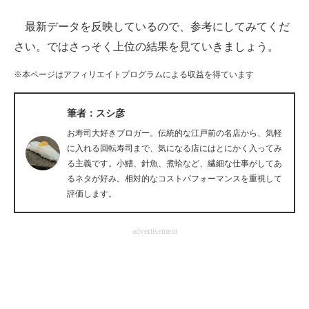
最新データを反映しているので、参考にしてみてくだ
ITの今と未来を見通す
さい。ではさっそく上位の結果を見ていきましょう。
スマホと通信の最新トレンド
※本ページはアフィリエイトプログラムによる収益を得ています
進化するPCとデバイスの未来
筆者：スシ彦
好きが集まる 比べて選べる
お寿司大好きブロガー。伝統的な江戸前の名店から、気軽
ビジネスと働き方のヒント
に入れる回転寿司まで、気になる店にはとにかく入ってみ
る主義です。小鰭、針魚、煮蛤など、繊細な仕事がしてあ
AI活用のいまが分かる
るネタが好み。相対的なコストパフォーマンスを重視して
評価します。
企業ITのトレンドを詳説
advertisement
経営リーダーのコミュニティ
マーケ×ITの今がよく分かる
ITエンジニア向け専門サイト