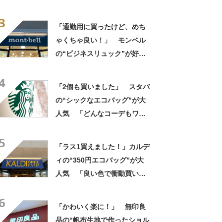
グ”がお得！ 「色んな人に褒
3
められます」「シンプルな服
「通勤用に買ったけど、めち
装の差し色に」
ゃくちゃ良い！」 モンベル
の“ビジネスリュック”が好
評 「615グラムで軽い」
4
「たくさん入る」「満員電車
「2個も買いました」 スタバ
に乗りやすくなった」
の“シックなエコバッグ”が大
人気 「どんなコーデもワン
ランク上に変身」「マグカッ
5
プ型のポーチも可愛い」「た
「ラス1買えました！」カルデ
くさん入れても肩が痛くなら
ィの“350円エコバッグ”が大
ない」
人気 「良い色で衝動買い」
「結局これが一番使いやす
6
い」
「かわいく楽に！」 無印良
品の“帆布生地で作ったショル