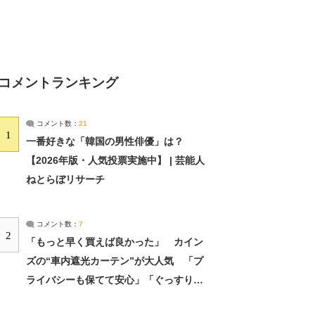
コメントランキング
コメント数：
21
1
一番好きな「韓国の男性俳優」は？
【2026年版・人気投票実施中】 | 芸能人
ねとらぼリサーチ
コメント数：
7
2
「もっと早く買えば良かった」 カイン
ズの“車内遮光カーテン”が大人気 「プ
ライバシーも保てて安心」「ぐっすり眠
れました」（2/2） | ライフ ねとらぼリ