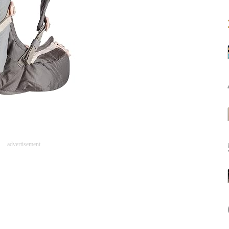
advertisement