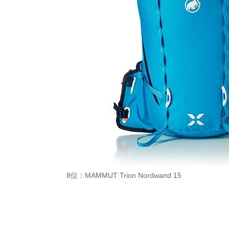
8位：MAMMUT Trion Nordwand 15