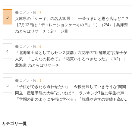
コメント数：
7
3
兵庫県の「ケーキ」の名店10選！ 一番うまいと思う店はどこ？
【7月12日は「デコレーションケーキの日」！】（2/4） | 兵庫県
ねとらぼリサーチ：2ページ目
コメント数：
5
4
「北海道土産としてもセンス抜群」六花亭の“店舗限定”お菓子が
人気 「こんなの初めて」「箱買いするべきだった」（1/2） |
北海道 ねとらぼリサーチ
コメント数：
3
5
「子供ができたら通わせたい」 今後発展していきそうな“関関
同立・産近甲龍の大学”といえば？ ランキング1位に学生の声
「学問の街のように多様に学べる」「就職や進学の実績も高い」
| 大学 ねとらぼリサーチ
カテゴリ一覧