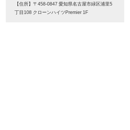
【住所】〒458-0847 愛知県名古屋市緑区浦里5
企業向けIT製品の総合サイト
丁目108 クローンハイツPremier 1F
IT製品の技術・比較・事例
製造業のIT導入・活用を支援
モノづくり技術者専門サイト
エレクトロニクス専門サイト
電子設計の基本と応用
エネルギーの専門メディア
建設×テクノロジーの最前線
ちょっと気になるネットの話題