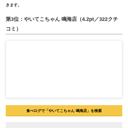
きます。
ITの今と未来を見通す
第3位：やいてこちゃん 鳴海店（4.2pt／322クチ
スマホと通信の最新トレンド
コミ）
進化するPCとデバイスの未来
好きが集まる 比べて選べる
ビジネスと働き方のヒント
AI活用のいまが分かる
企業ITのトレンドを詳説
経営リーダーのコミュニティ
マーケ×ITの今がよく分かる
食べログで「やいてこちゃん 鳴海店」を検索
ITエンジニア向け専門サイト