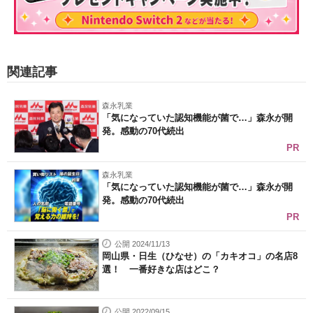
関連記事
森永乳業
「気になっていた認知機能が菌で…」森永が開
発。感動の70代続出
PR
森永乳業
「気になっていた認知機能が菌で…」森永が開
発。感動の70代続出
PR
公開 2024/11/13
岡山県・日生（ひなせ）の「カキオコ」の名店8
選！ 一番好きな店はどこ？
公開 2022/09/15