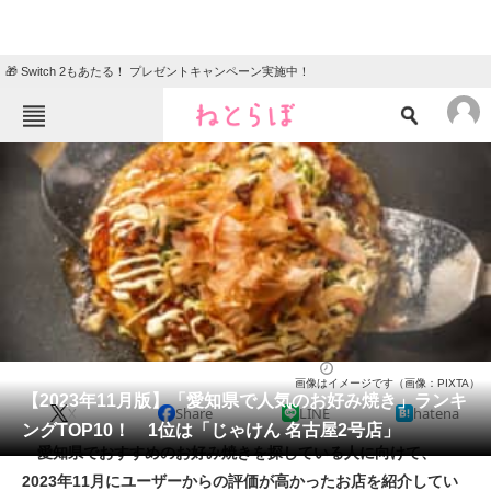
🎁 Switch 2もあたる！ プレゼントキャンペーン実施中！
ねとらぼメニュー
TOP
ニュース
エンタメ
クイズ
グルメ
地域
住まい
教育・育児
動物
リサーチ
お好み焼き・もんじゃ焼き
2023/11/04 17:00（公開）
画像はイメージです（画像：PIXTA）
会員記事
【2023年11月版】「愛知県で人気のお好み焼き」ランキ
X
Share
LINE
hatena
ングTOP10！ 1位は「じゃけん 名古屋2号店」
メディア
愛知県でおすすめのお好み焼きを探している人に向けて、
2023年11月にユーザーからの評価が高かったお店を紹介してい
注目記事を集めた総合ページ