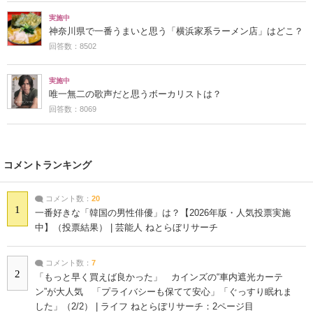
実施中
神奈川県で一番うまいと思う「横浜家系ラーメン店」はどこ？
回答数：8502
実施中
唯一無二の歌声だと思うボーカリストは？
回答数：8069
コメントランキング
コメント数：
20
1
一番好きな「韓国の男性俳優」は？【2026年版・人気投票実施
中】（投票結果） | 芸能人 ねとらぼリサーチ
コメント数：
7
2
「もっと早く買えば良かった」 カインズの“車内遮光カーテ
ン”が大人気 「プライバシーも保てて安心」「ぐっすり眠れま
した」（2/2） | ライフ ねとらぼリサーチ：2ページ目