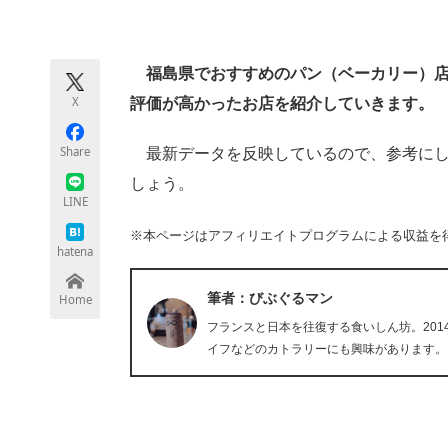
モノづくり技術者専門サイト
エレクトロ
福島県でおすすめのパン（ベーカリー）店を
X
評価が高かったお店を紹介していきます。
ちょっと気になるネットの話題
Share
最新データを反映しているので、参考にし
しょう。
LINE
※本ページはアフィリエイトプログラムによる収益を
hatena
筆者：びぶぐるマン
Home
フランスと日本を往復する食いしん坊。20
イフなどのカトラリーにも興味があります。