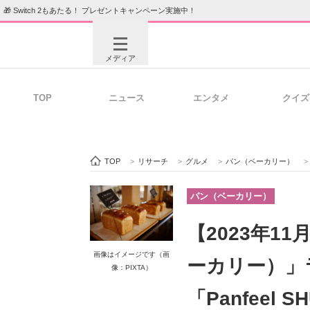
🎁 Switch 2もあたる！ プレゼントキャンペーン実施中！
メディア
TOP
ニュース
エンタメ
クイズ
注目記事を集めた総合ページ
ITの今
TOP
>
リサーチ
>
グルメ
>
パン（ベーカリー）
>
ビジネスと働き方のヒント
AI活用
パン（ベーカリー）
【2023年1
ITエンジニア向け専門サイト
企業向けI
画像はイメージです（画
ーカリー）」ラ
像：PIXTA）
「Panfeel S