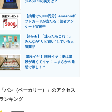
ジネスPCの実力は？
門メディア
建設×テクノロジーの最前線
【抽選で5,000円分】Amazonギ
フトカードが当たる！読者アン
ケート実施中
【iHerb】「迷ったらこれ！」
みんなが"リピ買い"している人
気商品
階段イヤ！ 階段イヤ！夏は階
段が暑くてイヤ！ →まさかの発
想で涼しく？
「パン（ベーカリー）」のアクセス
ランキング