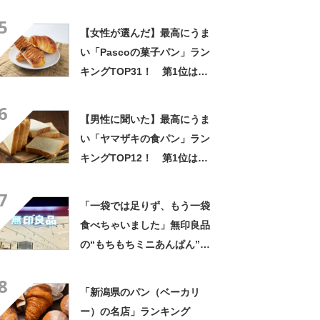
「ブーランジェリー セイジア
5
サクラ」
【女性が選んだ】最高にうま
い「Pascoの菓子パン」ラン
キングTOP31！ 第1位は
「あん＆ホイップドーナツ」
6
【2024年最新調査結果】
【男性に聞いた】最高にうま
い「ヤマザキの食パン」ラン
キングTOP12！ 第1位は
「ロイヤルブレッド」【2026
7
年最新調査結果】
「一袋では足りず、もう一袋
食べちゃいました」無印良品
の“もちもちミニあんぱん”が
好評 「あんこも甘すぎず」
8
「リピ買い決定です」
「新潟県のパン（ベーカリ
ー）の名店」ランキング