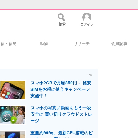
検索
ログイン
教育・育児
動物
リサーチ
会員記事
バイスの未来
好きが集まる 比べて選べる
- PR -
スマホ2GBで月額850円～ 格安
コミュニティ
マーケ×ITの今がよく分かる
SIMをお得に使うキャンペーン
実施中！
スマホの写真／動画をもう一段
・活用を支援
安全に 買い切りクラウドストレ
ージ
重量約999g、最新CPU搭載のビ