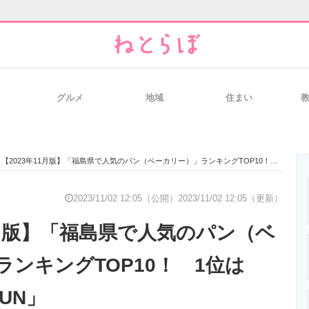
グルメ
地域
住まい
と未来を見通す
スマホと通信の最新トレンド
進化するPCとデ
【2023年11月版】「福島県で人気のパン（ベーカリー）」ランキングTOP10！ 1位は「Panfeel SHUN」
のいまが分かる
企業ITのトレンドを詳説
経営リーダーの
2023/11/02 12:05（公開）
2023/11/02 12:05（更新）
1月版】「福島県で人気のパン（ベ
T製品の総合サイト
IT製品の技術・比較・事例
製造業のIT導入
ンキングTOP10！ 1位は
HUN」