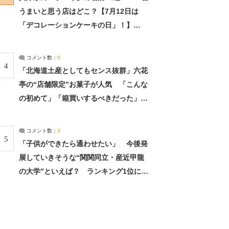
うまいと思う店はどこ？【7月12日は
「デコレーションケーキの日」！】
（2/4） | 兵庫県 ねとらぼリサーチ：2ペ
ージ目
コメント数：
5
4
「北海道土産としてもセンス抜群」六花
亭の“店舗限定”お菓子が人気 「こんな
の初めて」「箱買いするべきだった」
（1/2） | 北海道 ねとらぼリサーチ
コメント数：
3
5
「子供ができたら通わせたい」 今後発
展していきそうな“関関同立・産近甲龍
の大学”といえば？ ランキング1位に学
生の声「学問の街のように多様に学べ
る」「就職や進学の実績も高い」 | 大学
ねとらぼリサーチ