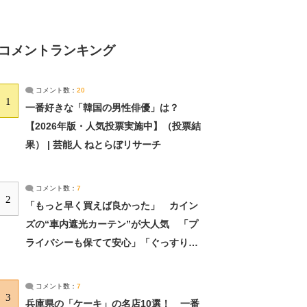
コメントランキング
コメント数：
20
1
一番好きな「韓国の男性俳優」は？
【2026年版・人気投票実施中】（投票結
果） | 芸能人 ねとらぼリサーチ
コメント数：
7
2
「もっと早く買えば良かった」 カイン
ズの“車内遮光カーテン”が大人気 「プ
ライバシーも保てて安心」「ぐっすり眠
れました」（2/2） | ライフ ねとらぼリ
サーチ：2ページ目
コメント数：
7
3
兵庫県の「ケーキ」の名店10選！ 一番