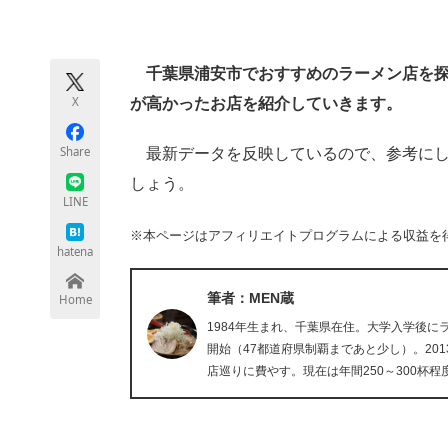
モノづくり技術者専門サイト
エレクトロ
千葉県浦安市でおすすめのラーメン店を探し
X
が高かったお店を紹介していきます。
ちょっと気になるネットの話題
Share
最新データを反映しているので、参考にし
しょう。
LINE
※本ページはアフィリエイトプログラムによる収益を
hatena
筆者：MEN蔵
Home
1984年生まれ、千葉県在住。大学入学後
開始（47都道府県制覇まであと少し）。20
店巡りに費やす。現在は年間250～300杯程