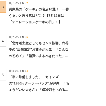
サーチ：2ページ目
コメント数：
7
3
兵庫県の「ケーキ」の名店10選！ 一番
うまいと思う店はどこ？【7月12日は
「デコレーションケーキの日」！】
（2/4） | 兵庫県 ねとらぼリサーチ：2ペ
ージ目
コメント数：
5
4
「北海道土産としてもセンス抜群」六花
亭の“店舗限定”お菓子が人気 「こんな
の初めて」「箱買いするべきだった」
（1/2） | 北海道 ねとらぼリサーチ
コメント数：
4
5
「車に常備しました」 カインズ
の“1980円クーラーバッグ”が評判 「ち
ょうどいい大きさ」「保冷剤を止めるベ
ルトが良い」（1/5） | ライフ ねとらぼ
リサーチ