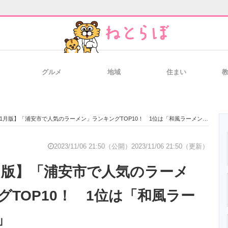
グルメ
地域
住まい
と未来を見通す
スマホと通信の最新トレンド
進化するPCとデ
年11月版】「浦安市で人気のラーメン」ランキングTOP10！ 1位は「和風ラーメン浦安幸来」
のいまが分かる
企業ITのトレンドを詳説
経営リーダーの
2023/11/06 21:50（公開）
2023/11/06 21:50（更新）
1月版】「浦安市で人気のラーメ
T製品の総合サイト
IT製品の技術・比較・事例
製造業のIT導入
グTOP10！ 1位は「和風ラー
」