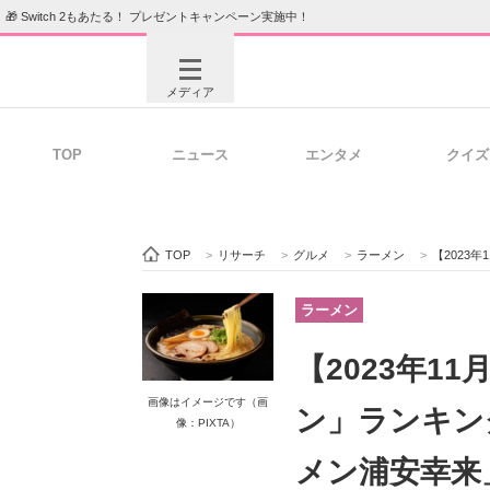
🎁 Switch 2もあたる！ プレゼントキャンペーン実施中！
メディア
TOP
ニュース
エンタメ
クイズ
注目記事を集めた総合ページ
ITの今
TOP
>
リサーチ
>
グルメ
>
ラーメン
>
【2023
ビジネスと働き方のヒント
AI活用
ラーメン
【2023年1
ITエンジニア向け専門サイト
企業向けI
画像はイメージです（画
ン」ランキン
像：PIXTA）
メン浦安幸来