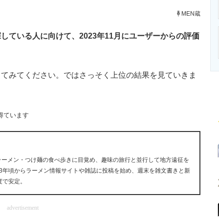
ニクス専門サイト
電子設計の基本と応用
エネルギーの専
MEN蔵
ている人に向けて、2023年11月にユーザーからの評価
てみてください。ではさっそく上位の結果を見ていきま
得ています
にラーメン・つけ麺の食べ歩きに目覚め、趣味の旅行と並行して地方遠征を
13年頃からラーメン情報サイトや雑誌に投稿を始め、週末を雑文書きと新
度で安定。
advertisement