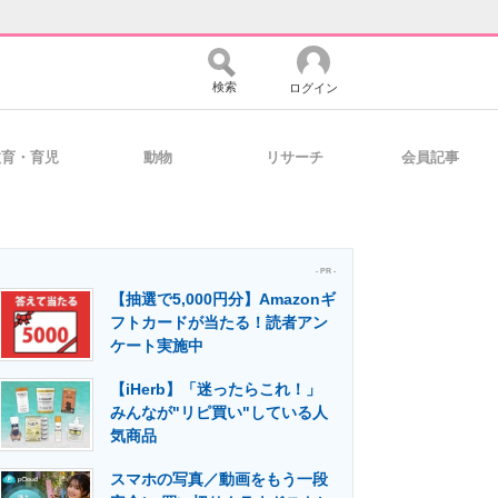
検索
ログイン
教育・育児
動物
リサーチ
会員記事
バイスの未来
好きが集まる 比べて選べる
- PR -
【抽選で5,000円分】Amazonギ
コミュニティ
マーケ×ITの今がよく分かる
フトカードが当たる！読者アン
ケート実施中
【iHerb】「迷ったらこれ！」
・活用を支援
みんなが"リピ買い"している人
気商品
スマホの写真／動画をもう一段