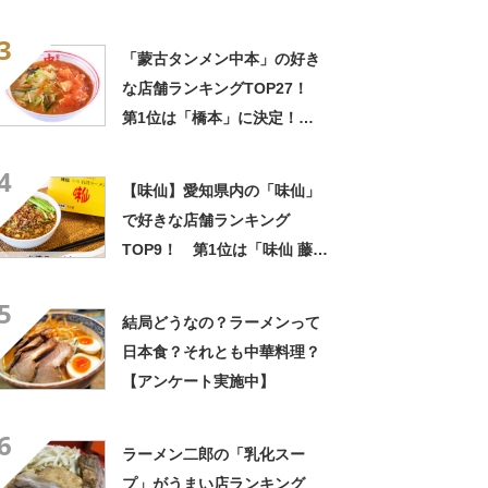
中】
3
「蒙古タンメン中本」の好き
な店舗ランキングTOP27！
第1位は「橋本」に決定！
【2022年最新投票結果】
4
【味仙】愛知県内の「味仙」
で好きな店舗ランキング
TOP9！ 第1位は「味仙 藤が
丘店」に決定！【2022年最新
5
投票結果】
結局どうなの？ラーメンって
日本食？それとも中華料理？
【アンケート実施中】
6
ラーメン二郎の「乳化スー
プ」がうまい店ランキング