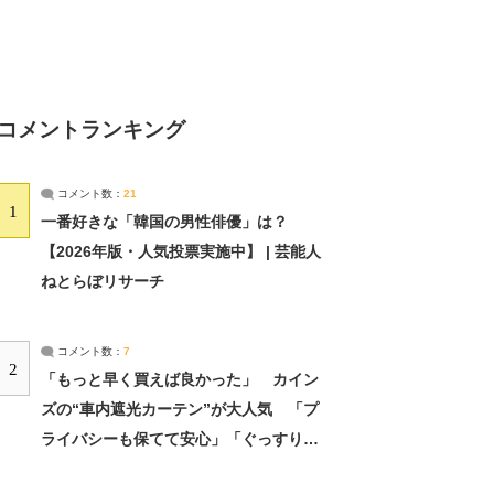
コメントランキング
コメント数：
21
1
一番好きな「韓国の男性俳優」は？
【2026年版・人気投票実施中】 | 芸能人
ねとらぼリサーチ
コメント数：
7
2
「もっと早く買えば良かった」 カイン
ズの“車内遮光カーテン”が大人気 「プ
ライバシーも保てて安心」「ぐっすり眠
れました」（2/2） | ライフ ねとらぼリ