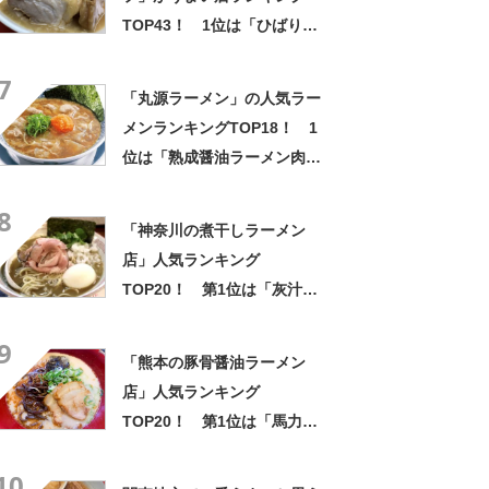
TOP43！ 1位は「ひばりヶ
丘駅前店」【2022年最新調査
7
結果】
「丸源ラーメン」の人気ラー
メンランキングTOP18！ 1
位は「熟成醤油ラーメン肉そ
ば」【2023年最新調査結果】
8
「神奈川の煮干しラーメン
店」人気ランキング
TOP20！ 第1位は「灰汁中
華 丿貫 福富町本店」【2023
9
年6月14日時点の評価／ラー
「熊本の豚骨醤油ラーメン
メンデータベース】
店」人気ランキング
TOP20！ 第1位は「馬力屋
八代店」【2023年9月19日時
10
点の評価／ラーメンデータベ