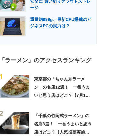
安全に 買い切りクラウドストレ
門メディア
建設×テクノロジーの最前線
ージ
重量約999g、最新CPU搭載のビ
ジネスPCの実力は？
「ラーメン」のアクセスランキング
1
東京都の「ちゃん系ラーメ
ン」の名店12選！ 一番うま
いと思う店はどこ？【7月11
日は「ラーメンの日」！】
2
「千葉の竹岡式ラーメン」の
名店8選！ 一番うまいと思う
店はどこ？【人気投票実施