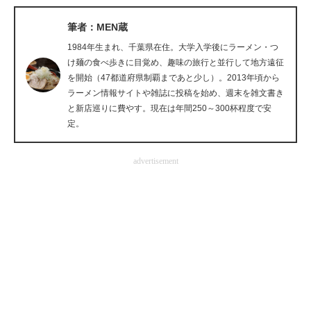
企業向けIT製品の総合サイト
筆者：MEN蔵
IT製品の技術・比較・事例
1984年生まれ、千葉県在住。大学入学後にラーメン・つ
け麺の食べ歩きに目覚め、趣味の旅行と並行して地方遠征
製造業のIT導入・活用を支援
を開始（47都道府県制覇まであと少し）。2013年頃から
ラーメン情報サイトや雑誌に投稿を始め、週末を雑文書き
モノづくり技術者専門サイト
と新店巡りに費やす。現在は年間250～300杯程度で安
定。
エレクトロニクス専門サイト
advertisement
電子設計の基本と応用
エネルギーの専門メディア
建設×テクノロジーの最前線
ちょっと気になるネットの話題