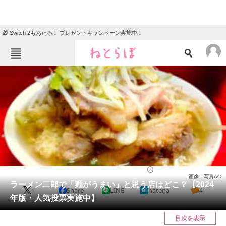
🎁 Switch 2もあたる！ プレゼントキャンペーン実施中！
ねとらぼメニュー
TOP
ニュース
エンタメ
クイズ
グルメ
地域
住まい
教育・育児
動物
リサーチ
ラーメン
2024/01/04 12:00（公開）
画像：写真AC
会員記事
ラーメン二郎で「麺がうまい」と思う店はどこ？【2024
X
Share
LINE
hatena
4
年版・人気投票実施中】
メディア
目次を表示
注目記事を集めた総合ページ