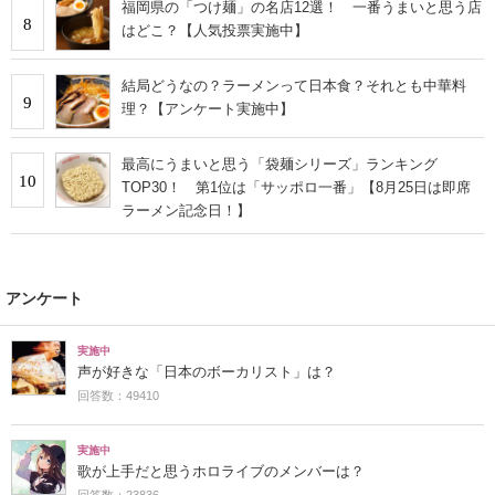
福岡県の「つけ麺」の名店12選！ 一番うまいと思う店
8
はどこ？【人気投票実施中】
結局どうなの？ラーメンって日本食？それとも中華料
9
理？【アンケート実施中】
最高にうまいと思う「袋麺シリーズ」ランキング
10
TOP30！ 第1位は「サッポロ一番」【8月25日は即席
ラーメン記念日！】
アンケート
実施中
声が好きな「日本のボーカリスト」は？
回答数：49410
実施中
歌が上手だと思うホロライブのメンバーは？
回答数：23836