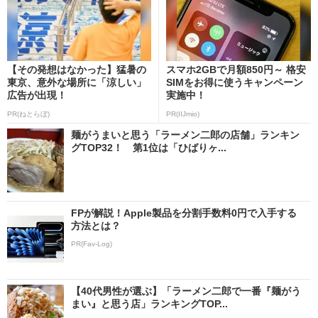
【その発想はなかった】猛暑の
スマホ2GBで月額850円～ 格安
東京、意外な場所に「涼しい」
SIMをお得に使うキャンペーン
広告が出現！
実施中！
PR(ねとらぼ)
PR(IIJmio)
麺がうまいと思う「ラーメン二郎の店舗」ランキン
グTOP32！ 第1位は「ひばりヶ...
FPが解説！Apple製品を分割手数料0円で入手する
方法とは？
PR(Fav-Log)
【40代男性が選ぶ】「ラーメン二郎で一番『麺がう
まい』と思う店」ランキングTOP...