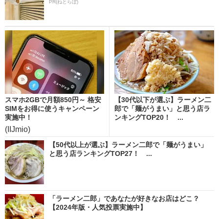
PR(ねとらぼ)
スマホ2GBで月額850円～ 格安
【30代以下が選ぶ】ラーメン二
SIMをお得に使うキャンペーン
郎で「麺がうまい」と思う店ラ
実施中！
ンキングTOP20！ ...
(IIJmio)
【50代以上が選ぶ】ラーメン二郎で「麺がうまい」
と思う店ランキングTOP27！ ...
「ラーメン二郎」であなたが好きなお店はどこ？
【2024年版・人気投票実施中】