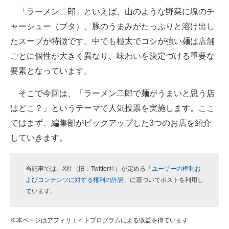
「ラーメン二郎」といえば、山のような野菜に塊のチ
ITの今と未来を見通す
ャーシュー（ブタ）、豚のうまみがたっぷりと溶け出し
たスープが特徴です。中でも極太でコシが強い麺は店舗
スマホと通信の最新トレンド
ごとに個性が大きく異なり、味わいを決定づける重要な
進化するPCとデバイスの未来
要素となっています。
好きが集まる 比べて選べる
そこで今回は、「ラーメン二郎で麺がうまいと思う店
はどこ？」というテーマで人気投票を実施します。ここ
ビジネスと働き方のヒント
ではまず、編集部がピックアップした3つのお店を紹介
AI活用のいまが分かる
していきます。
企業ITのトレンドを詳説
当記事では、X社（旧：Twitter社）が定める「
ユーザーの権利お
経営リーダーのコミュニティ
よびコンテンツに対する権利の許諾
」に基づいてポストを利用し
ています。
マーケ×ITの今がよく分かる
ITエンジニア向け専門サイト
※本ページはアフィリエイトプログラムによる収益を得ています