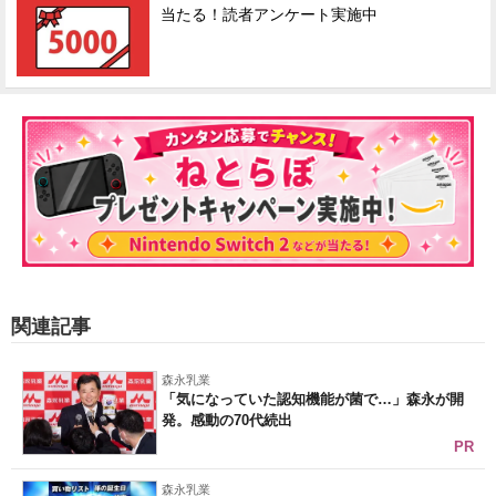
当たる！読者アンケート実施中
関連記事
森永乳業
「気になっていた認知機能が菌で…」森永が開
発。感動の70代続出
PR
森永乳業