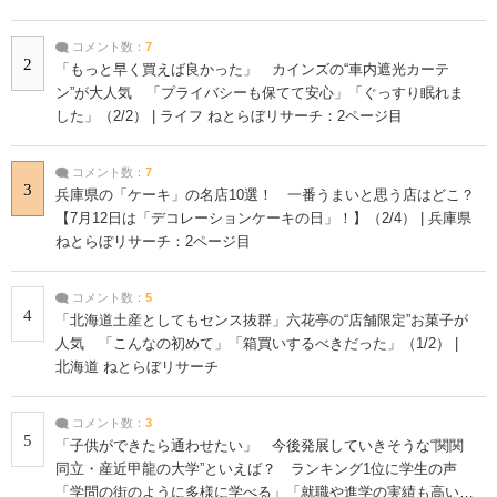
コメント数：
7
2
「もっと早く買えば良かった」 カインズの“車内遮光カーテ
ン”が大人気 「プライバシーも保てて安心」「ぐっすり眠れま
した」（2/2） | ライフ ねとらぼリサーチ：2ページ目
コメント数：
7
3
兵庫県の「ケーキ」の名店10選！ 一番うまいと思う店はどこ？
【7月12日は「デコレーションケーキの日」！】（2/4） | 兵庫県
ねとらぼリサーチ：2ページ目
コメント数：
5
4
「北海道土産としてもセンス抜群」六花亭の“店舗限定”お菓子が
人気 「こんなの初めて」「箱買いするべきだった」（1/2） |
北海道 ねとらぼリサーチ
コメント数：
3
5
「子供ができたら通わせたい」 今後発展していきそうな“関関
同立・産近甲龍の大学”といえば？ ランキング1位に学生の声
「学問の街のように多様に学べる」「就職や進学の実績も高い」