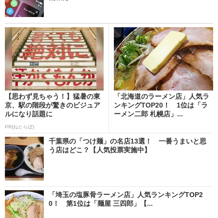
【思わず見ちゃう！】猛暑の東
「北海道のラーメン店」人気ラ
京、駅の階段が驚きのビジュア
ンキングTOP20！ 1位は「ラ
ルになり話題に
ーメン二郎 札幌店」...
PR(ねとらぼ)
千葉県の「つけ麺」の名店13選！ 一番うまいと思
う店はどこ？【人気投票実施中】
「埼玉の塩豚骨ラーメン店」人気ランキングTOP2
0！ 第1位は「麺屋 三四郎」【...