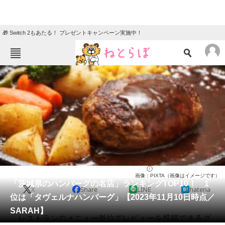
🎁 Switch 2もあたる！ プレゼントキャンペーン実施中！
ねとらぼメニュー
TOP
ニュース
エンタメ
クイズ
グルメ
地域
住まい
教育・育児
動物
リサーチ
グルメ
2023/11/18 19:10（公開）
画像：PIXTA（画像はイメージです）
会員記事
「茨城県のハンバーグの名店」ランキングTOP10！ 1
X
Share
LINE
hatena
位は「タヴェルナハンバーグ」【2023年11月10日時点／
メディア
SARAH】
レストランのメニュー単位でレビューを投稿できるグ
注目記事を集めた総合ページ