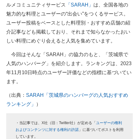
ルメコミュニティサービス
「SARAH」
は、全国各地の
ITの今と未来を見通す
魅力的な料理とユーザーの“出会い”をつくるサービス。
ユーザー投稿をベースとした料理別・おすすめ店舗の紹
スマホと通信の最新トレンド
介記事なども掲載しており、それまで知らなかったおい
進化するPCとデバイスの未来
しい料理にめぐり会えると人気を集めています。
好きが集まる 比べて選べる
今回はそんな「SARAH」の協力のもと、「茨城県で
人気のハンバーグ」を紹介します。ランキングは、2023
ビジネスと働き方のヒント
年11月10日時点のユーザー評価などの指標に基づいてい
AI活用のいまが分かる
ます。
企業ITのトレンドを詳説
（出典：
SARAH「茨城県のハンバーグの人気おすすめ
ランキング」
）
経営リーダーのコミュニティ
マーケ×ITの今がよく分かる
・当記事では、X社（旧：Twitter社）が定める「
ユーザーの権利
およびコンテンツに対する権利の許諾
」に基づいてポストを利用
ITエンジニア向け専門サイト
しています。