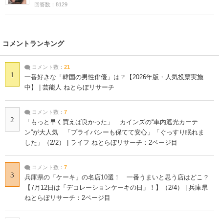
回答数：8129
コメントランキング
コメント数：
21
1
一番好きな「韓国の男性俳優」は？【2026年版・人気投票実施
中】 | 芸能人 ねとらぼリサーチ
コメント数：
7
2
「もっと早く買えば良かった」 カインズの“車内遮光カーテ
ン”が大人気 「プライバシーも保てて安心」「ぐっすり眠れま
した」（2/2） | ライフ ねとらぼリサーチ：2ページ目
コメント数：
7
3
兵庫県の「ケーキ」の名店10選！ 一番うまいと思う店はどこ？
【7月12日は「デコレーションケーキの日」！】（2/4） | 兵庫県
ねとらぼリサーチ：2ページ目