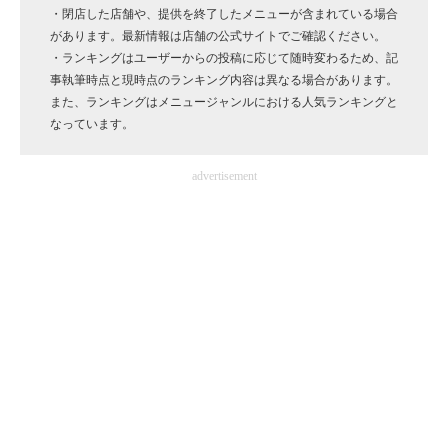
・閉店した店舗や、提供を終了したメニューが含まれている場合
企業向けIT製品の総合サイト
があります。最新情報は店舗の公式サイトでご確認ください。
・ランキングはユーザーからの投稿に応じて随時変わるため、記
IT製品の技術・比較・事例
事執筆時点と現時点のランキング内容は異なる場合があります。
また、ランキングはメニュージャンルにおける人気ランキングと
製造業のIT導入・活用を支援
なっています。
モノづくり技術者専門サイト
advertisement
エレクトロニクス専門サイト
電子設計の基本と応用
エネルギーの専門メディア
建設×テクノロジーの最前線
ちょっと気になるネットの話題