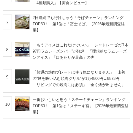
「4種類購入」【実食レビュー】
2日連続でも行けちゃう「そばチェーン」ランキング
7
TOP30！ 第1位は「富士そば」【2026年最新調査結
果】
「もうアイスはこれだけでいい」 シャトレーゼの“1本
8
97円ラムレーズンバー”が好評 「理想的なラムレーズ
ンアイス」「口あたりが最高」の声
「普通の焼肉プレートは使う気になりません」 山善
9
の“煙を吸い込む焼肉グリル”が1万4800円→9873円
「リビングでの焼肉には必須」「全く煙が出ません」と
絶賛
一番おいしいと思う「ステーキチェーン」ランキング
10
TOP30！ 第1位は「ステーキ宮」【2026年最新調査結
果】