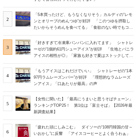
「5本買ったけど、もうなくなりそう」カルディの“レモ
2
ンとオリーブのめんつゆ”が好評 「このつゆを摂取し
たいからそうめんを食べてる」「食欲のない時でもコレ
で食べられる」
「好きすぎて冷凍庫パンパンに入れてます」 シャトレ
3
ーゼの“1個約61円シューアイス”が好評 「生地とバニラ
アイスの相性が◎」「家族も好きで夏はストックして
る」
「もうアイスはこれだけでいい」 シャトレーゼの“1本
4
97円ラムレーズンバー”が好評 「理想的なラムレーズ
ンアイス」「口あたりが最高」の声
【女性に聞いた】「最高にうまいと思うそばチェーン」
5
ランキングTOP25！ 第1位は「富士そば」【2026年最
新調査結果】
「疲れた頭にしみこむ」 ダイソーの“108円韓国の甘～
6
いおかし”に反響 「アイスコーヒーとよく合うわぁ」