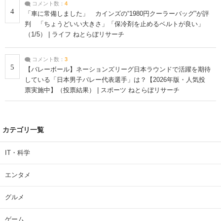
コメント数：
4
4
「車に常備しました」 カインズの“1980円クーラーバッグ”が評
判 「ちょうどいい大きさ」「保冷剤を止めるベルトが良い」
（1/5） | ライフ ねとらぼリサーチ
コメント数：
3
5
【バレーボール】ネーションズリーグ日本ラウンドで活躍を期待
している「日本男子バレー代表選手」は？【2026年版・人気投
票実施中】（投票結果） | スポーツ ねとらぼリサーチ
カテゴリ一覧
IT・科学
エンタメ
グルメ
ゲーム