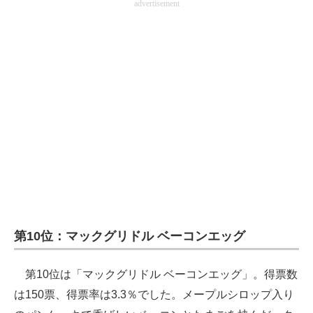
advertisement
企業向けIT製品の総合サイト
IT製品の技術・比較・事例
製造業のIT導入・活用を支援
モノづくり技術者専門サイト
エレクトロニクス専門サイト
電子設計の基本と応用
エネルギーの専門メディア
建設×テクノロジーの最前線
第10位：マックグリドル ベーコンエッグ
ちょっと気になるネットの話題
第10位は「マックグリドル ベーコンエッグ」。得票数
は150票、得票率は3.3％でした。メープルシロップ入り