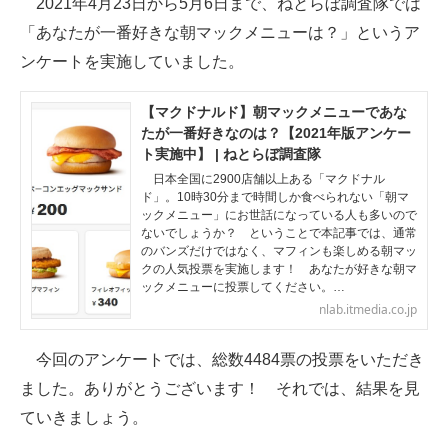
2021年4月23日から5月6日まで、ねとらぼ調査隊では
「あなたが一番好きな朝マックメニューは？」というア
ITの今と未来を見通す
ンケートを実施していました。
スマホと通信の最新トレンド
【マクドナルド】朝マックメニューであな
進化するPCとデバイスの未来
たが一番好きなのは？【2021年版アンケー
ト実施中】 | ねとらぼ調査隊
好きが集まる 比べて選べる
日本全国に2900店舗以上ある「マクドナル
ド」。10時30分まで時間しか食べられない「朝マ
ビジネスと働き方のヒント
ックメニュー」にお世話になっている人も多いので
ないでしょうか？ ということで本記事では、通常
のバンズだけではなく、マフィンも楽しめる朝マッ
AI活用のいまが分かる
クの人気投票を実施します！ あなたが好きな朝マ
ックメニューに投票してください。…
企業ITのトレンドを詳説
nlab.itmedia.co.jp
経営リーダーのコミュニティ
今回のアンケートでは、総数4484票の投票をいただき
マーケ×ITの今がよく分かる
ました。ありがとうございます！ それでは、結果を見
ていきましょう。
ITエンジニア向け専門サイト