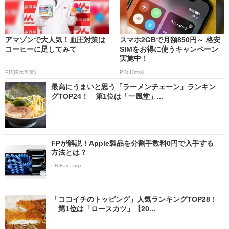
アマゾンで大人気！血圧対策は
スマホ2GBで月額850円～ 格安
コーヒーに足してみて
SIMをお得に使うキャンペーン
実施中！
PR(森永乳業)
PR(IIJmio)
最高にうまいと思う「ラーメンチェーン」ランキン
グTOP24！ 第1位は「一風堂」...
FPが解説！Apple製品を分割手数料0円で入手する
方法とは？
PR(Fav-Log)
「ココイチのトッピング」人気ランキングTOP28！
第1位は「ロースカツ」【20...