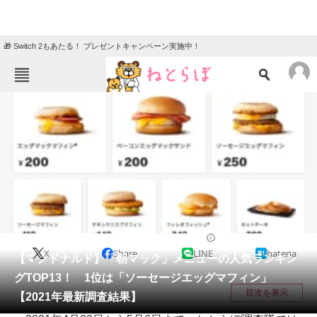
🎁 Switch 2もあたる！ プレゼントキャンペーン実施中！
ねとらぼメニュー
TOP
ニュース
エンタメ
クイズ
グルメ
地域
住まい
教育・育児
動物
リサーチ
チェーン店
2021/05/07 18:15（公開）
X
Share
LINE
hatena
会員記事
【マクドナルド】「朝マック」メニューの人気ランキン
グTOP13！ 1位は「ソーセージエッグマフィン」
メディア
目次を表示
【2021年最新調査結果】
注目記事を集めた総合ページ