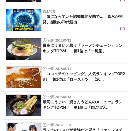
PR
森永乳業
「気になっていた認知機能が菌で…」森永が開
発。感動の70代続出
PR
公開 2025/05/12
最高にうまいと思う「ラーメンチェーン」ラン
キングTOP24！ 第1位は「一風堂」...
公開 2025/05/11
「ココイチのトッピング」人気ランキングTOP2
8！ 第1位は「ロースカツ」【20...
公開 2025/05/13
最高にうまい「資さんうどんのメニュー」ラン
キングTOP24！ 第1位は「肉ごぼ天...
公開 2024/11/29
ランチのコスパが最強だと思う「ファミレスチ