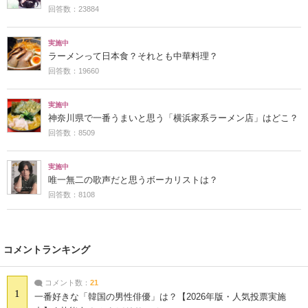
回答数：23884
実施中
ラーメンって日本食？それとも中華料理？
回答数：19660
実施中
神奈川県で一番うまいと思う「横浜家系ラーメン店」はどこ？
回答数：8509
実施中
唯一無二の歌声だと思うボーカリストは？
回答数：8108
コメントランキング
コメント数：
21
1
一番好きな「韓国の男性俳優」は？【2026年版・人気投票実施