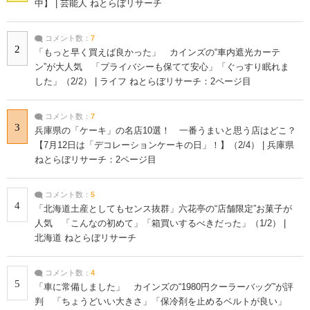
中】 | 芸能人 ねとらぼリサーチ
コメント数：
7
2
「もっと早く買えば良かった」 カインズの“車内遮光カーテ
ン”が大人気 「プライバシーも保てて安心」「ぐっすり眠れま
した」（2/2） | ライフ ねとらぼリサーチ：2ページ目
コメント数：
7
3
兵庫県の「ケーキ」の名店10選！ 一番うまいと思う店はどこ？
【7月12日は「デコレーションケーキの日」！】（2/4） | 兵庫県
ねとらぼリサーチ：2ページ目
コメント数：
5
4
「北海道土産としてもセンス抜群」六花亭の“店舗限定”お菓子が
人気 「こんなの初めて」「箱買いするべきだった」（1/2） |
北海道 ねとらぼリサーチ
コメント数：
4
5
「車に常備しました」 カインズの“1980円クーラーバッグ”が評
判 「ちょうどいい大きさ」「保冷剤を止めるベルトが良い」