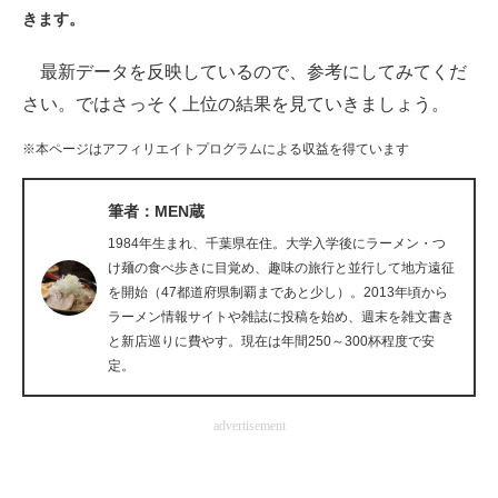
きます。
ITの今と未来を見通す
最新データを反映しているので、参考にしてみてくだ
スマホと通信の最新トレンド
さい。ではさっそく上位の結果を見ていきましょう。
進化するPCとデバイスの未来
※本ページはアフィリエイトプログラムによる収益を得ています
好きが集まる 比べて選べる
筆者：MEN蔵
ビジネスと働き方のヒント
1984年生まれ、千葉県在住。大学入学後にラーメン・つ
け麺の食べ歩きに目覚め、趣味の旅行と並行して地方遠征
AI活用のいまが分かる
を開始（47都道府県制覇まであと少し）。2013年頃から
ラーメン情報サイトや雑誌に投稿を始め、週末を雑文書き
企業ITのトレンドを詳説
と新店巡りに費やす。現在は年間250～300杯程度で安
定。
経営リーダーのコミュニティ
advertisement
マーケ×ITの今がよく分かる
ITエンジニア向け専門サイト