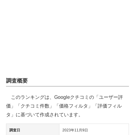
企業向けIT製品の総合サイト
IT製品の技術・比較・事例
製造業のIT導入・活用を支援
モノづくり技術者専門サイト
エレクトロニクス専門サイト
電子設計の基本と応用
調査概要
エネルギーの専門メディア
このランキングは、Googleクチコミの「ユーザー評
建設×テクノロジーの最前線
価」「クチコミ件数」「価格フィルタ」「評価フィル
ちょっと気になるネットの話題
タ」に基づいて作成されています。
調査日
2023年11月9日