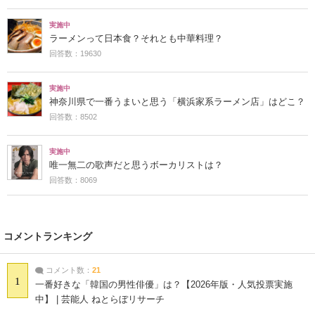
実施中
ラーメンって日本食？それとも中華料理？
回答数：19630
実施中
神奈川県で一番うまいと思う「横浜家系ラーメン店」はどこ？
回答数：8502
実施中
唯一無二の歌声だと思うボーカリストは？
回答数：8069
コメントランキング
コメント数：
21
1
一番好きな「韓国の男性俳優」は？【2026年版・人気投票実施
中】 | 芸能人 ねとらぼリサーチ