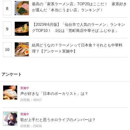
最高の「家系ラーメン店」TOP20はここだ！ 家系好き
8
が選んだ「本当にうまい店」ランキング！
【2023年6月版】「仙台市で人気のラーメン」ランキン
9
グTOP10！ 1位は「荒町商店中華そば ふじやま」
結局どうなの？ラーメンって日本食？それとも中華料
10
理？【アンケート実施中】
アンケート
実施中
声が好きな「日本のボーカリスト」は？
回答数：49417
実施中
歌が上手だと思うホロライブのメンバーは？
回答数：23836