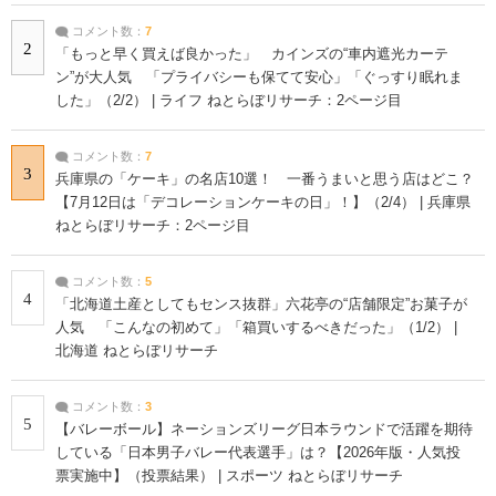
コメント数：
7
2
「もっと早く買えば良かった」 カインズの“車内遮光カーテ
ン”が大人気 「プライバシーも保てて安心」「ぐっすり眠れま
した」（2/2） | ライフ ねとらぼリサーチ：2ページ目
コメント数：
7
3
兵庫県の「ケーキ」の名店10選！ 一番うまいと思う店はどこ？
【7月12日は「デコレーションケーキの日」！】（2/4） | 兵庫県
ねとらぼリサーチ：2ページ目
コメント数：
5
4
「北海道土産としてもセンス抜群」六花亭の“店舗限定”お菓子が
人気 「こんなの初めて」「箱買いするべきだった」（1/2） |
北海道 ねとらぼリサーチ
コメント数：
3
5
【バレーボール】ネーションズリーグ日本ラウンドで活躍を期待
している「日本男子バレー代表選手」は？【2026年版・人気投
票実施中】（投票結果） | スポーツ ねとらぼリサーチ