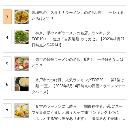
茨城県の「スタミナラーメン」の名店8選！ 一番うま
3
い店はどこ？
「神奈川県のネギラーメンの名店」ランキング
4
TOP10！ 1位は「自家製麺 カミカゼ」【2023年1月27
日時点／SARAH】
「東京の旨辛ラーメンの名店」8選！ 一番好きな店は
5
どこ？
「水戸市のつけ麺」人気ランキングTOP20！ 第1位は
6
「麺 一直」【2023年3月14日時点の評価／ラーメンデー
タベース】
「食堂のラーメンには勝る」 関東在住者が選ぶ“スー
7
プが最高にうまいと思うカップ麺”ランキング上位に
「ホッとする安心感があります」「濃厚過ぎず美味」の
声