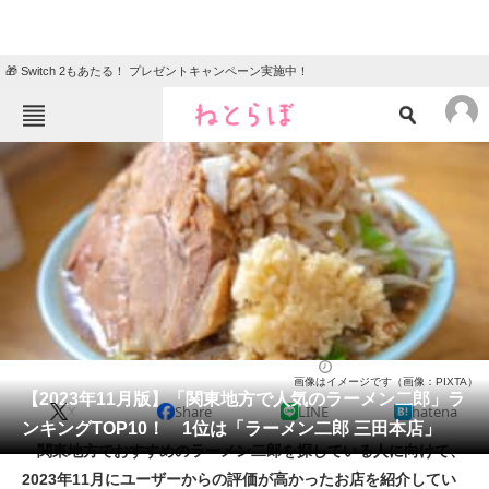
🎁 Switch 2もあたる！ プレゼントキャンペーン実施中！
ねとらぼメニュー
TOP
ニュース
エンタメ
クイズ
グルメ
地域
住まい
教育・育児
動物
リサーチ
ラーメン
2023/11/23 12:00（公開）
画像はイメージです（画像：PIXTA）
会員記事
【2023年11月版】「関東地方で人気のラーメン二郎」ラ
X
Share
LINE
hatena
ンキングTOP10！ 1位は「ラーメン二郎 三田本店」
メディア
関東地方でおすすめのラーメン二郎を探している人に向けて、
2023年11月にユーザーからの評価が高かったお店を紹介してい
注目記事を集めた総合ページ