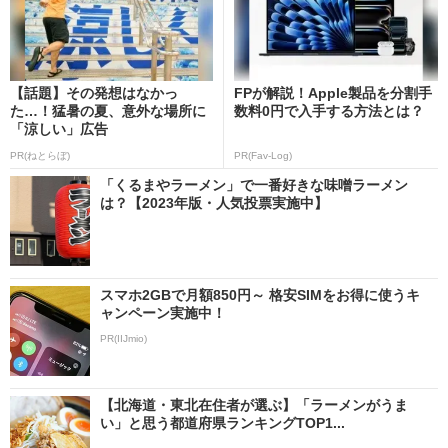
【話題】その発想はなかっ
FPが解説！Apple製品を分割手
た…！猛暑の夏、意外な場所に
数料0円で入手する方法とは？
「涼しい」広告
PR(ねとらぼ)
PR(Fav-Log)
「くるまやラーメン」で一番好きな味噌ラーメン
は？【2023年版・人気投票実施中】
スマホ2GBで月額850円～ 格安SIMをお得に使うキ
ャンペーン実施中！
PR(IIJmio)
【北海道・東北在住者が選ぶ】「ラーメンがうま
い」と思う都道府県ランキングTOP1...