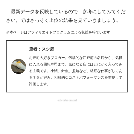
最新データを反映しているので、参考にしてみてくだ
ITの今と未来を見通す
さい。ではさっそく上位の結果を見ていきましょう。
スマホと通信の最新トレンド
※本ページはアフィリエイトプログラムによる収益を得ています
進化するPCとデバイスの未来
筆者：スシ彦
好きが集まる 比べて選べる
お寿司大好きブロガー。伝統的な江戸前の名店から、気軽
ビジネスと働き方のヒント
に入れる回転寿司まで、気になる店にはとにかく入ってみ
る主義です。小鰭、針魚、煮蛤など、繊細な仕事がしてあ
AI活用のいまが分かる
るネタが好み。相対的なコストパフォーマンスを重視して
評価します。
企業ITのトレンドを詳説
advertisement
経営リーダーのコミュニティ
マーケ×ITの今がよく分かる
ITエンジニア向け専門サイト