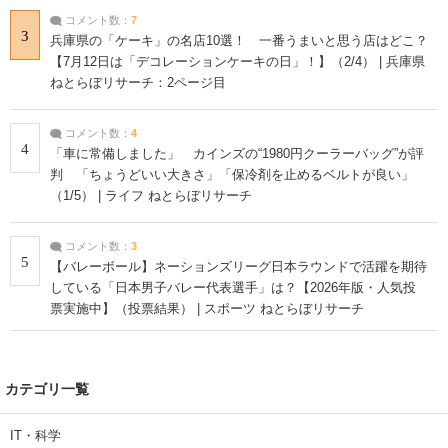
コメント数：
7
3
兵庫県の「ケーキ」の名店10選！ 一番うまいと思う店はどこ？
【7月12日は「デコレーションケーキの日」！】（2/4） | 兵庫県
ねとらぼリサーチ：2ページ目
コメント数：
4
4
「車に常備しました」 カインズの“1980円クーラーバッグ”が評
判 「ちょうどいい大きさ」「保冷剤を止めるベルトが良い」
（1/5） | ライフ ねとらぼリサーチ
コメント数：
3
5
【バレーボール】ネーションズリーグ日本ラウンドで活躍を期待
している「日本男子バレー代表選手」は？【2026年版・人気投
票実施中】（投票結果） | スポーツ ねとらぼリサーチ
カテゴリ一覧
IT・科学