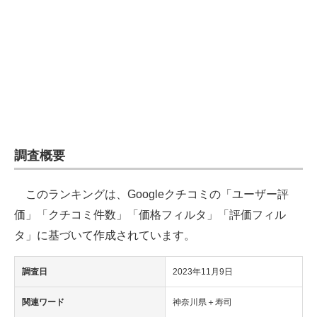
企業向けIT製品の総合サイト
IT製品の技術・比較・事例
製造業のIT導入・活用を支援
モノづくり技術者専門サイト
エレクトロニクス専門サイト
調査概要
電子設計の基本と応用
このランキングは、Googleクチコミの「ユーザー評
エネルギーの専門メディア
価」「クチコミ件数」「価格フィルタ」「評価フィル
建設×テクノロジーの最前線
タ」に基づいて作成されています。
ちょっと気になるネットの話題
調査日
2023年11月9日
関連ワード
神奈川県＋寿司