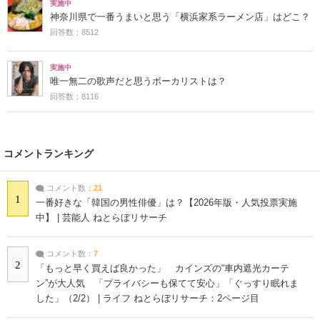
実施中
神奈川県で一番うまいと思う「横浜家系ラーメン店」はどこ？
回答数：8512
実施中
唯一無二の歌声だと思うボーカリストは？
回答数：8116
コメントランキング
コメント数：
21
1
一番好きな「韓国の男性俳優」は？【2026年版・人気投票実施
中】 | 芸能人 ねとらぼリサーチ
コメント数：
7
2
「もっと早く買えば良かった」 カインズの“車内遮光カーテ
ン”が大人気 「プライバシーも保てて安心」「ぐっすり眠れま
した」（2/2） | ライフ ねとらぼリサーチ：2ページ目