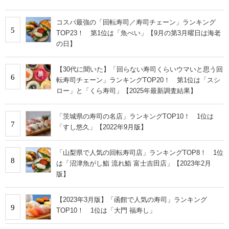
コスパ最強の「回転寿司／寿司チェーン」ランキング
5
TOP23！ 第1位は「魚べい」【9月の第3月曜日は海老
の日】
【30代に聞いた】「回らない寿司くらいウマいと思う回
6
転寿司チェーン」ランキングTOP20！ 第1位は「スシ
ロー」と「くら寿司」【2025年最新調査結果】
「茨城県の寿司の名店」ランキングTOP10！ 1位は
7
「すし悠久」【2022年9月版】
「山梨県で人気の回転寿司店」ランキングTOP8！ 1位
8
は「沼津魚がし鮨 流れ鮨 富士吉田店」【2023年2月
版】
【2023年3月版】「函館で人気の寿司」ランキング
9
TOP10！ 1位は「大門 福寿し」