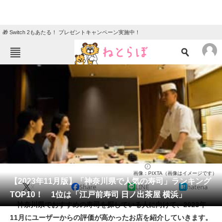
🎁 Switch 2もあたる！ プレゼントキャンペーン実施中！
ねとらぼメニュー
TOP
ニュース
エンタメ
クイズ
グルメ
地域
住まい
教育・育児
動物
リサーチ
寿司
2023/11/23 20:00（公開）
画像：PIXTA（画像はイメージです）
会員記事
【2023年11月版】「神奈川県で人気の寿司」ランキング
X
Share
LINE
hatena
TOP10！ 1位は「江戸前寿司 日ノ出茶屋 横浜」
メディア
神奈川県でおすすめの寿司を探している人に向けて、2023年
11月にユーザーからの評価が高かったお店を紹介していきます。
注目記事を集めた総合ページ