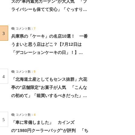
ズの“車内遮光カーテン”が大人気 「プ
ライバシーも保てて安心」「ぐっすり眠
れました」（2/2） | ライフ ねとらぼリ
サーチ：2ページ目
コメント数：
7
3
兵庫県の「ケーキ」の名店10選！ 一番
うまいと思う店はどこ？【7月12日は
「デコレーションケーキの日」！】
（2/4） | 兵庫県 ねとらぼリサーチ：2ペ
ージ目
コメント数：
5
4
「北海道土産としてもセンス抜群」六花
亭の“店舗限定”お菓子が人気 「こんな
の初めて」「箱買いするべきだった」
（1/2） | 北海道 ねとらぼリサーチ
コメント数：
4
5
「車に常備しました」 カインズ
の“1980円クーラーバッグ”が評判 「ち