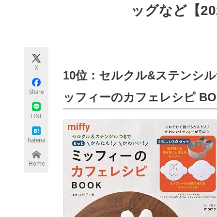
ッグなど【20
モノづくり技術者専門サイト
エレクトロ
ちょっと気になるネットの話題
X
10位：セルクル&ステンシル
Share
ッフィーのカフェレシピ BO
LINE
hatena
Home