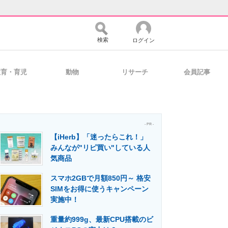
検索
ログイン
教育・育児
動物
リサーチ
会員記事
バイスの未来
好きが集まる 比べて選べる
- PR -
【iHerb】「迷ったらこれ！」
コミュニティ
マーケ×ITの今がよく分かる
みんなが"リピ買い"している人
気商品
スマホ2GBで月額850円～ 格安
・活用を支援
SIMをお得に使うキャンペーン
実施中！
重量約999g、最新CPU搭載のビ