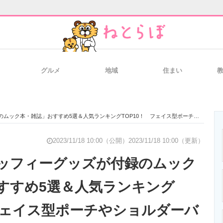
グルメ
地域
住まい
と未来を見通す
スマホと通信の最新トレンド
進化するPCとデ
誌」おすすめ5選＆人気ランキングTOP10！ フェイス型ポーチやショルダーバッグなど【2023年11月】
のいまが分かる
企業ITのトレンドを詳説
経営リーダーの
2023/11/18 10:00（公開）
2023/11/18 10:00（更新）
ッフィーグッズが付録のムック
すすめ5選＆人気ランキング
T製品の総合サイト
IT製品の技術・比較・事例
製造業のIT導入
 フェイス型ポーチやショルダーバ