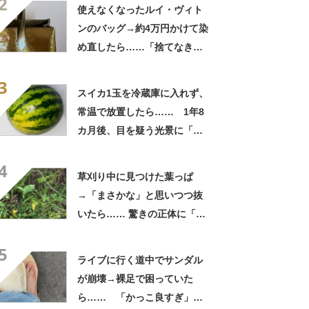
2
「この値段はヤバすぎ」
使えなくなったルイ・ヴィト
ンのバッグ→約4万円かけて染
め直したら……「捨てなきゃ
よかった」「そういう使い道
3
もあったのか」
スイカ1玉を冷蔵庫に入れず、
常温で放置したら…… 1年8
カ月後、目を疑う光景に「ヤ
バいヤバいヤバい」「えっ、
4
こんな姿に……!?」
草刈り中に見つけた葉っぱ
→「まさかな」と思いつつ抜
いたら…… 驚きの正体に「お
宝やね」「生命力すごい」
5
ライブに行く道中でサンダル
が崩壊→裸足で困っていた
ら…… 「かっこ良すぎ」ま