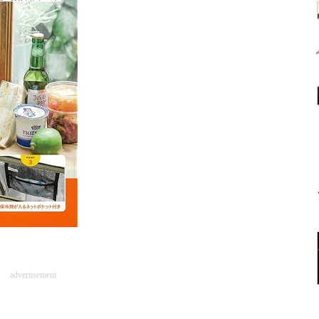
advertisement