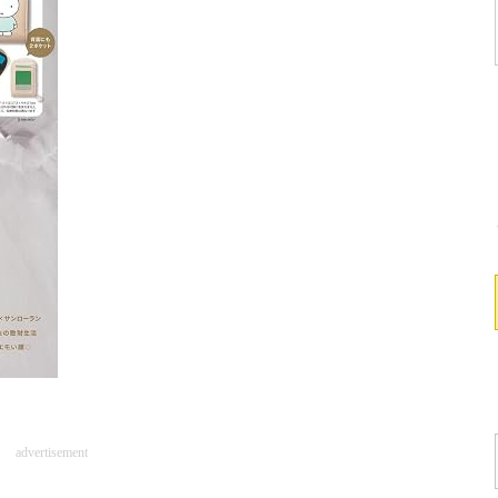
advertisement