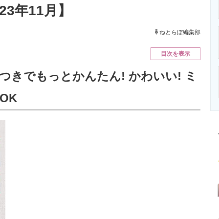
23年11月】
ニクス専門サイト
電子設計の基本と応用
エネルギーの専
ねとらぼ編集部
目次を表示
つきでもっとかんたん! かわいい! ミ
OK