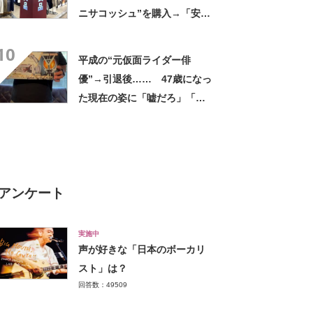
ニサコッシュ”を購入→「安心
して持ち歩ける」ように
10
「付けているのを忘れるくら
平成の“元仮面ライダー俳
い軽い」など好評
優”→引退後…… 47歳になっ
た現在の姿に「嘘だろ」「声
出た」と108万再生
アンケート
実施中
声が好きな「日本のボーカリ
スト」は？
回答数：49509