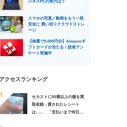
ジネスPCの実力は？
門メディア
建設×テクノロジーの最前線
スマホの写真／動画をもう一段
安全に 買い切りクラウドストレ
ージ
【抽選で5,000円分】Amazonギ
フトカードが当たる！読者アン
ケート実施中
アクセスランキング
1
セカストに50着以上の服を買
取依頼→渡されたレシート
は…… 「支払いまで何日か
待たされた」衝撃的な光景に