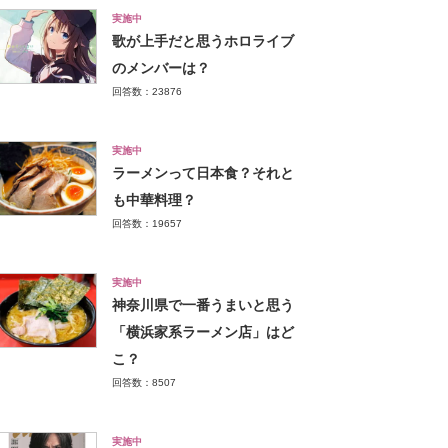
実施中
歌が上手だと思うホロライブ
のメンバーは？
回答数：23876
実施中
ラーメンって日本食？それと
も中華料理？
回答数：19657
実施中
神奈川県で一番うまいと思う
「横浜家系ラーメン店」はど
こ？
回答数：8507
実施中