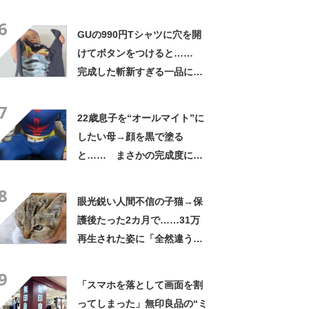
さかの展開に感動「こういう
6
人に私もなりたい」
GUの990円Tシャツに穴を開
けてボタンをつけると……
完成した斬新すぎる一品に称
賛「これすごい」
7
22歳息子を“オールマイト”に
したい母→顔を黒で塗る
と…… まさかの完成度に
「フィギュアかと思ったら人
8
間」「質感良すぎ」
眼光鋭い人間不信の子猫→保
護後たった2カ月で……31万
再生された姿に「全然違う」
「本当に愛の力ですね」
9
「スマホを落として画面を割
ってしまった」無印良品の“ミ