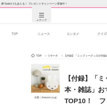
🎁 Switch 2もあたる！ プレゼントキャンペーン実施中！
メディア
TOP
ニュース
エンタメ
クイズ
注目記事を集めた総合ページ
ITの今
TOP
>
リサーチ
>
【付録】「ミッフィーグッズが付録のムック本・雑
ビジネスと働き方のヒント
AI活用
【付録】「ミ
本・雑誌」お
ITエンジニア向け専門サイト
企業向けI
出典：Amazon.co.jp
TOP10！