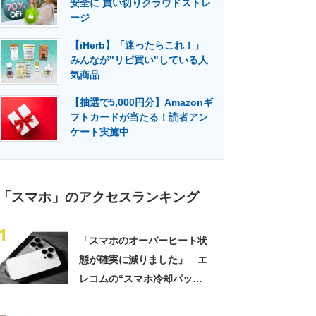
安全に 買い切りクラウドストレ
門メディア
建設×テクノロジーの最前線
ージ
【iHerb】「迷ったらこれ！」
みんなが"リピ買い"している人
気商品
【抽選で5,000円分】Amazonギ
フトカードが当たる！読者アン
ケート実施中
「スマホ」のアクセスランキング
1
「スマホのオーバーヒート状
態が確実に減りました」 エ
レコムの“スマホ冷却パッ
ド”に高評価の声 「結露の心