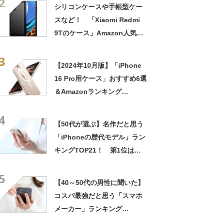
2
配なくスマホ温度が下がりま
シリコンケースや手帳型ケー
す」
スなど！ 「Xiaomi Redmi
9Tのケース」Amazon人気ラ
ンキングTOP10！（3/15
3
15:53）
【2024年10月版】「iPhone
16 Pro用ケース」おすすめ6選
＆Amazonランキング
TOP10！
4
【50代が選ぶ】名作だと思う
「iPhoneの歴代モデル」ラン
キングTOP21！ 第1位は
「iPhone 12 mini」【2024年
5
最新投票結果】
【40～50代の男性に聞いた】
コスパ最強だと思う「スマホ
メーカー」ランキング