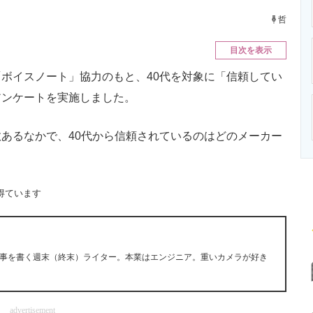
ニクス専門サイト
電子設計の基本と応用
エネルギーの専
哲
目次を表示
ボイスノート」協力のもと、40代を対象に「信頼してい
アンケートを実施しました。
あるなかで、40代から信頼されているのはどのメーカー
得ています
事を書く週末（終末）ライター。本業はエンジニア。重いカメラが好き
advertisement