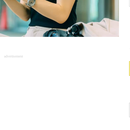
advertisement