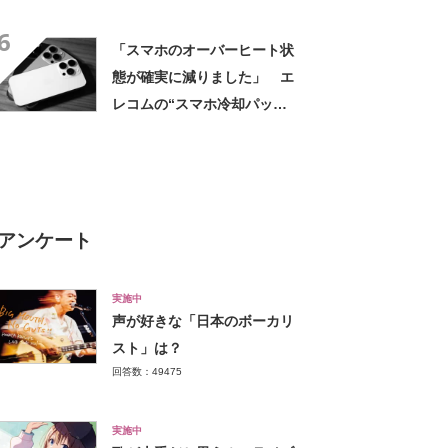
TOP19！ 第1位は「シャー
6
プ」【2025年最新調査結果】
「スマホのオーバーヒート状
態が確実に減りました」 エ
レコムの“スマホ冷却パッ
ド”に高評価の声 「結露の心
配なくスマホ温度が下がりま
す」
アンケート
実施中
声が好きな「日本のボーカリ
スト」は？
回答数：49475
実施中