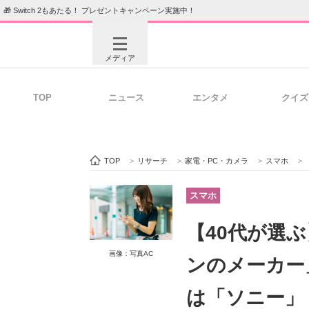
🎁 Switch 2もあたる！ プレゼントキャンペーン実施中！
メディア
TOP
ニュース
エンタメ
クイズ
注目記事を集めた総合ページ
ITの今
TOP
>
リサーチ
>
家電・PC・カメラ
>
スマホ
>
ビジネスと働き方のヒント
AI活用
スマホ
【40代が選
ITエンジニア向け専門サイト
企業向けI
画像：写真AC
ンのメーカー
は「ソニー」