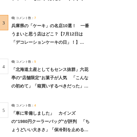
れました」（2/2） | ライフ ねとらぼリ
サーチ：2ページ目
コメント数：
7
3
兵庫県の「ケーキ」の名店10選！ 一番
うまいと思う店はどこ？【7月12日は
「デコレーションケーキの日」！】
（2/4） | 兵庫県 ねとらぼリサーチ：2ペ
ージ目
コメント数：
5
4
「北海道土産としてもセンス抜群」六花
亭の“店舗限定”お菓子が人気 「こんな
の初めて」「箱買いするべきだった」
（1/2） | 北海道 ねとらぼリサーチ
コメント数：
4
5
「車に常備しました」 カインズ
の“1980円クーラーバッグ”が評判 「ち
ょうどいい大きさ」「保冷剤を止めるベ