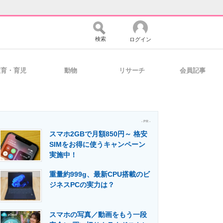
検索
ログイン
教育・育児
動物
リサーチ
会員記事
バイスの未来
好きが集まる 比べて選べる
- PR -
スマホ2GBで月額850円～ 格安
コミュニティ
マーケ×ITの今がよく分かる
SIMをお得に使うキャンペーン
実施中！
重量約999g、最新CPU搭載のビ
・活用を支援
ジネスPCの実力は？
スマホの写真／動画をもう一段