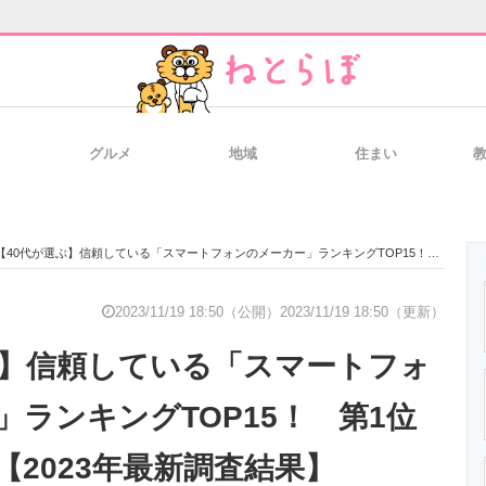
グルメ
地域
住まい
と未来を見通す
スマホと通信の最新トレンド
進化するPCとデ
【40代が選ぶ】信頼している「スマートフォンのメーカー」ランキングTOP15！ 第1位は「ソニー」【2023年最新調査結果】
のいまが分かる
企業ITのトレンドを詳説
経営リーダーの
2023/11/19 18:50（公開）
2023/11/19 18:50（更新）
ぶ】信頼している「スマートフォ
T製品の総合サイト
IT製品の技術・比較・事例
製造業のIT導入
」ランキングTOP15！ 第1位
【2023年最新調査結果】