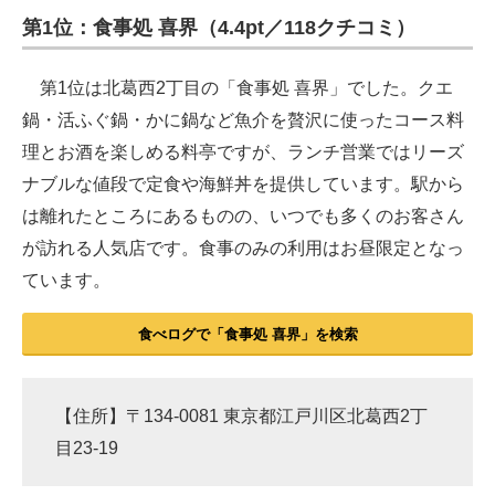
第1位：食事処 喜界（4.4pt／118クチコミ）
ITの今と未来を見通す
第1位は北葛西2丁目の「食事処 喜界」でした。クエ
スマホと通信の最新トレンド
鍋・活ふぐ鍋・かに鍋など魚介を贅沢に使ったコース料
進化するPCとデバイスの未来
理とお酒を楽しめる料亭ですが、ランチ営業ではリーズ
ナブルな値段で定食や海鮮丼を提供しています。駅から
好きが集まる 比べて選べる
は離れたところにあるものの、いつでも多くのお客さん
ビジネスと働き方のヒント
が訪れる人気店です。食事のみの利用はお昼限定となっ
ています。
AI活用のいまが分かる
企業ITのトレンドを詳説
食べログで「食事処 喜界」を検索
経営リーダーのコミュニティ
【住所】〒134-0081 東京都江戸川区北葛西2丁
マーケ×ITの今がよく分かる
目23-19
ITエンジニア向け専門サイト