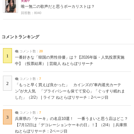
実施中
唯一無二の歌声だと思うボーカリストは？
回答数：8040
コメントランキング
コメント数：
20
1
一番好きな「韓国の男性俳優」は？【2026年版・人気投票実施
中】（投票結果） | 芸能人 ねとらぼリサーチ
コメント数：
7
2
「もっと早く買えば良かった」 カインズの“車内遮光カーテ
ン”が大人気 「プライバシーも保てて安心」「ぐっすり眠れま
した」（2/2） | ライフ ねとらぼリサーチ：2ページ目
コメント数：
7
3
兵庫県の「ケーキ」の名店10選！ 一番うまいと思う店はどこ？
【7月12日は「デコレーションケーキの日」！】（2/4） | 兵庫県
ねとらぼリサーチ：2ページ目