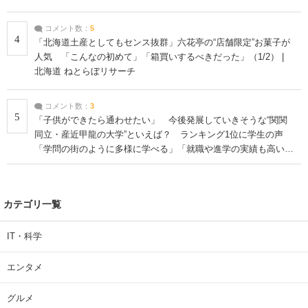
コメント数：
5
4
「北海道土産としてもセンス抜群」六花亭の“店舗限定”お菓子が
人気 「こんなの初めて」「箱買いするべきだった」（1/2） |
北海道 ねとらぼリサーチ
コメント数：
3
5
「子供ができたら通わせたい」 今後発展していきそうな“関関
同立・産近甲龍の大学”といえば？ ランキング1位に学生の声
「学問の街のように多様に学べる」「就職や進学の実績も高い」
| 大学 ねとらぼリサーチ
カテゴリ一覧
IT・科学
エンタメ
グルメ