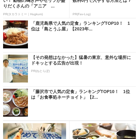
い！ 動物の鳴き声やセリフが盛
数料0円で入手する方法とは？
りだくさんの「アニア ...
PR(タカラトミー｜Hugkum)
PR(Fav-Log)
「鹿児島県で人気の定食」ランキングTOP10！ 1
位は「島とうふ屋」【2023年...
【その発想はなかった】猛暑の東京、意外な場所に
ドキッとする広告が出現！
PR(ねとらぼ)
「藤沢市で人気の定食」ランキングTOP10！ 1位
は「お食事処ネーチョイト」【2...