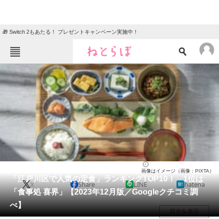
🎁 Switch 2もあたる！ プレゼントキャンペーン実施中！
ねとらぼメニュー
TOP
ニュース
エンタメ
クイズ
グルメ
地域
住まい
教育・育児
動物
リサーチ
定食
2023/12/02 11:15（公開）
画像はイメージ（画像：PIXTA）
会員記事
「江戸川区で人気の定食」ランキングTOP10！ 1位は
X
Share
LINE
hatena
「食事処 喜界」【2023年12月版／Googleクチコミ調
メディア
べ】
目次を表示
注目記事を集めた総合ページ