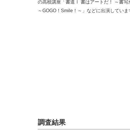
の高校講座「書道Ⅰ 書はアートだ！ ～書
～GOGO！Smile！～」などに出演していま
調査結果