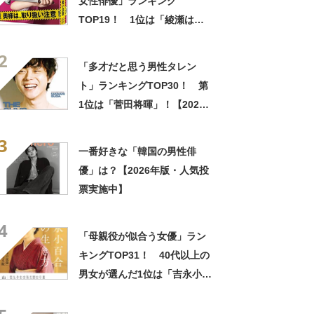
女性俳優」ランキング
TOP19！ 1位は「綾瀬はる
か」【2022年最新調査結果】
2
「多才だと思う男性タレン
ト」ランキングTOP30！ 第
1位は「菅田将暉」！【2022
年最新調査結果】
3
一番好きな「韓国の男性俳
優」は？【2026年版・人気投
票実施中】
4
「母親役が似合う女優」ラン
キングTOP31！ 40代以上の
男女が選んだ1位は「吉永小百
合」さん！【2022年最新調査
結果】