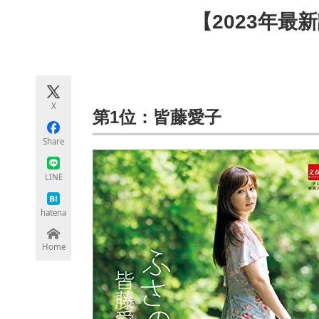
モノづくり技術者専門サイト
エレクトロ
【2023年最
ちょっと気になるネットの話題
X
第1位：皆藤愛子
Share
LINE
hatena
Home