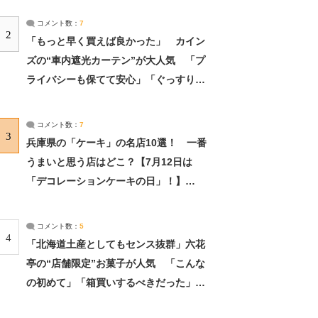
コメント数：
7
2
「もっと早く買えば良かった」 カイン
ズの“車内遮光カーテン”が大人気 「プ
ライバシーも保てて安心」「ぐっすり眠
れました」（2/2） | ライフ ねとらぼリ
サーチ：2ページ目
コメント数：
7
3
兵庫県の「ケーキ」の名店10選！ 一番
うまいと思う店はどこ？【7月12日は
「デコレーションケーキの日」！】
（2/4） | 兵庫県 ねとらぼリサーチ：2ペ
ージ目
コメント数：
5
4
「北海道土産としてもセンス抜群」六花
亭の“店舗限定”お菓子が人気 「こんな
の初めて」「箱買いするべきだった」
（1/2） | 北海道 ねとらぼリサーチ