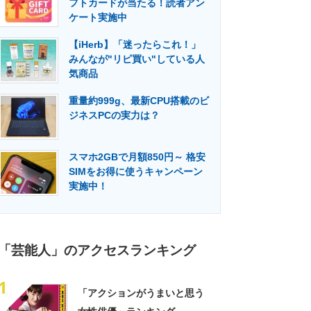
フトカードが当たる！読者アン
門メディア
建設×テクノロジーの最前線
ケート実施中
【iHerb】「迷ったらこれ！」
みんなが"リピ買い"している人
気商品
重量約999g、最新CPU搭載のビ
ジネスPCの実力は？
スマホ2GBで月額850円～ 格安
SIMをお得に使うキャンペーン
実施中！
「芸能人」のアクセスランキング
1
「アクションがうまいと思う