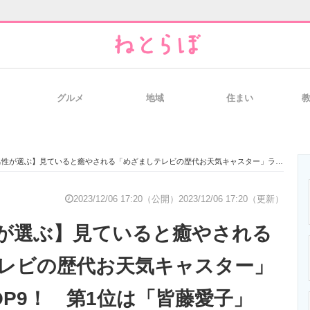
グルメ
地域
住まい
と未来を見通す
スマホと通信の最新トレンド
進化するPCとデ
ぶ】見ていると癒やされる「めざましテレビの歴代お天気キャスター」ランキングTOP9！ 第1位は「皆藤愛子」【2023年最新調査結果】
のいまが分かる
企業ITのトレンドを詳説
経営リーダーの
2023/12/06 17:20（公開）
2023/12/06 17:20（更新）
が選ぶ】見ていると癒やされる
T製品の総合サイト
IT製品の技術・比較・事例
製造業のIT導入
レビの歴代お天気キャスター」
OP9！ 第1位は「皆藤愛子」