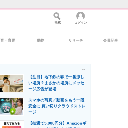
検索
ログイン
教育・育児
動物
リサーチ
会員記事
バイスの未来
好きが集まる 比べて選べる
- PR -
【注目】地下鉄の駅で一番涼し
コミュニティ
マーケ×ITの今がよく分かる
い場所？まさかの場所にメッセ
ージ広告が登場
スマホの写真／動画をもう一段
・活用を支援
安全に 買い切りクラウドストレ
ージ
【抽選で5,000円分】Amazonギ