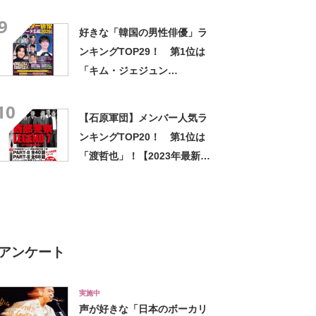
9
好きな「韓国の男性俳優」ラ
ンキングTOP29！ 第1位は
「キム・ジェジュン
（JYJ）」【2026年最新投票
10
結果】
【石原軍団】メンバー人気ラ
ンキングTOP20！ 第1位は
「渡哲也」！【2023年最新投
票結果】
アンケート
実施中
声が好きな「日本のボーカリ