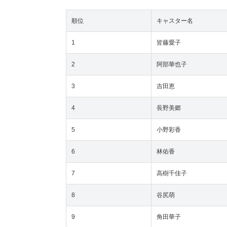
順位
キャスター名
1
皆藤愛子
2
阿部華也子
3
吉田恵
4
長野美郷
5
小野彩香
6
林佑香
7
高樹千佳子
8
谷尻萌
9
角田華子