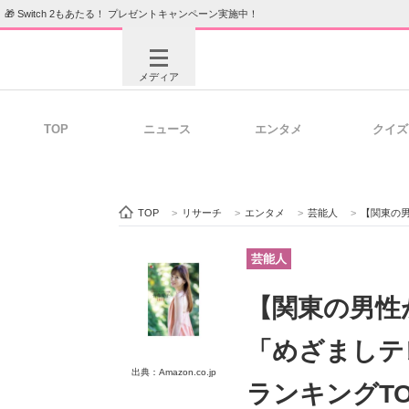
🎁 Switch 2もあたる！ プレゼントキャンペーン実施中！
メディア
TOP
ニュース
エンタメ
クイズ
注目記事を集めた総合ページ
ITの今
TOP
>
リサーチ
>
エンタメ
>
芸能人
>
【関東の男性が選
ビジネスと働き方のヒント
AI活用
芸能人
【関東の男性
ITエンジニア向け専門サイト
企業向けI
「めざましテ
出典：Amazon.co.jp
ランキングT