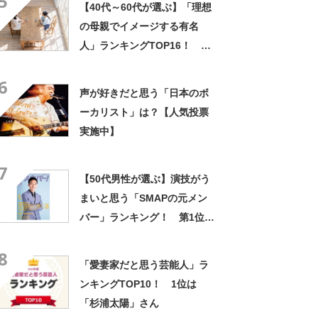
5
【40代～60代が選ぶ】「理想
の母親でイメージする有名
人」ランキングTOP16！ 第
1位は「吉永小百合」【2023
6
年最新調査結果】
声が好きだと思う「日本のボ
ーカリスト」は？【人気投票
実施中】
7
【50代男性が選ぶ】演技がう
まいと思う「SMAPの元メン
バー」ランキング！ 第1位は
「草彅剛」【2024年最新投票
8
結果】
「愛妻家だと思う芸能人」ラ
ンキングTOP10！ 1位は
「杉浦太陽」さん