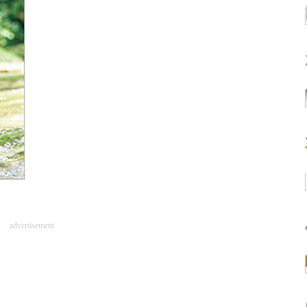
advertisement