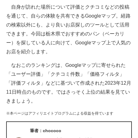
自身が訪れた場所について評価とクチコミなどの投稿
ITの今と未来を見通す
を通じて、自らの体験を共有できるGoogleマップ。経路
の検索以外にも、より良いお店探しのツールとして活用
スマホと通信の最新トレンド
できます。今回は栃木県でおすすめのパン（ベーカリ
進化するPCとデバイスの未来
ー）を探している人に向けて、Googleマップ上で人気の
お店を紹介します。
好きが集まる 比べて選べる
なおこのランキングは、Googleマップに寄せられた
ビジネスと働き方のヒント
「ユーザー評価」「クチコミ件数」「価格フィルタ」
AI活用のいまが分かる
「評価フィルタ」などに基づいて作成された2023年12月
11日時点のものです。ではさっそく上位の結果を見てい
企業ITのトレンドを詳説
きましょう。
経営リーダーのコミュニティ
※本ページはアフィリエイトプログラムによる収益を得ています
マーケ×ITの今がよく分かる
筆者：chococo
ITエンジニア向け専門サイト