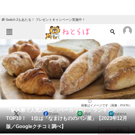
🎁 Switch 2もあたる！ プレゼントキャンペーン実施中！
ねとらぼメニュー
TOP
ニュース
エンタメ
クイズ
グルメ
地域
住まい
教育・育児
動物
リサーチ
栃木県
2023/12/16 16:00（公開）
画像はイメージです（画像：PIXTA）
会員記事
「栃木県で人気のパン（ベーカリー）」ランキング
X
Share
LINE
hatena
TOP10！ 1位は「なまけもののパン屋」【2023年12月
メディア
版／Googleクチコミ調べ】
目次を表示
注目記事を集めた総合ページ