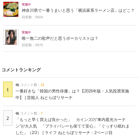
実施中
神奈川県で一番うまいと思う「横浜家系ラーメン店」はどこ？
回答数：8504
実施中
唯一無二の歌声だと思うボーカリストは？
回答数：8076
コメントランキング
コメント数：
21
1
一番好きな「韓国の男性俳優」は？【2026年版・人気投票実施
中】 | 芸能人 ねとらぼリサーチ
コメント数：
7
2
「もっと早く買えば良かった」 カインズの“車内遮光カーテ
ン”が大人気 「プライバシーも保てて安心」「ぐっすり眠れま
した」（2/2） | ライフ ねとらぼリサーチ：2ページ目