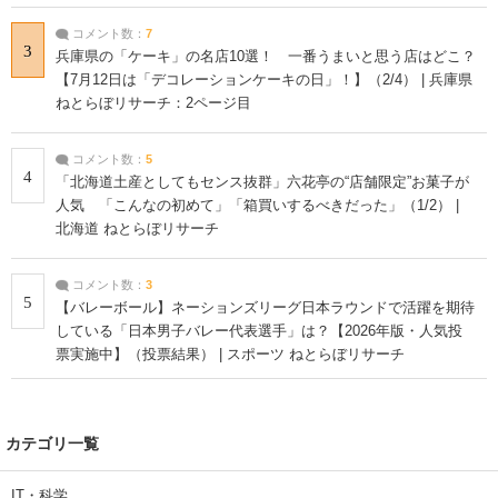
コメント数：
7
3
兵庫県の「ケーキ」の名店10選！ 一番うまいと思う店はどこ？
【7月12日は「デコレーションケーキの日」！】（2/4） | 兵庫県
ねとらぼリサーチ：2ページ目
コメント数：
5
4
「北海道土産としてもセンス抜群」六花亭の“店舗限定”お菓子が
人気 「こんなの初めて」「箱買いするべきだった」（1/2） |
北海道 ねとらぼリサーチ
コメント数：
3
5
【バレーボール】ネーションズリーグ日本ラウンドで活躍を期待
している「日本男子バレー代表選手」は？【2026年版・人気投
票実施中】（投票結果） | スポーツ ねとらぼリサーチ
カテゴリ一覧
IT・科学