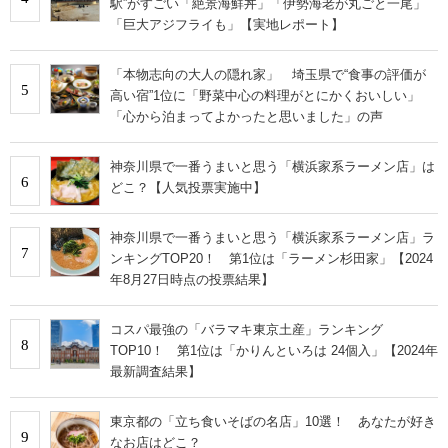
駅”がすごい「絶景海鮮丼」「伊勢海老が丸ごと一尾」
「巨大アジフライも」【実地レポート】
「本物志向の大人の隠れ家」 埼玉県で“食事の評価が
5
高い宿”1位に「野菜中心の料理がとにかくおいしい」
「心から泊まってよかったと思いました」の声
神奈川県で一番うまいと思う「横浜家系ラーメン店」は
6
どこ？【人気投票実施中】
神奈川県で一番うまいと思う「横浜家系ラーメン店」ラ
7
ンキングTOP20！ 第1位は「ラーメン杉田家」【2024
年8月27日時点の投票結果】
コスパ最強の「バラマキ東京土産」ランキング
8
TOP10！ 第1位は「かりんといろは 24個入」【2024年
最新調査結果】
東京都の「立ち食いそばの名店」10選！ あなたが好き
9
なお店はどこ？