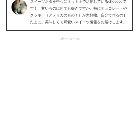
スイーツネタを中心にネット上で活動しているchococoで
企業向けIT製品の総合サイト
す！ 甘いものは何でも好きですが、特にチョコレートや
クッキー（アメリカのもの！）が大好物。自分で作るのも
IT製品の技術・比較・事例
たまに。美味しくて可愛いスイーツ情報をお届けします。
製造業のIT導入・活用を支援
advertisement
モノづくり技術者専門サイト
エレクトロニクス専門サイト
電子設計の基本と応用
エネルギーの専門メディア
建設×テクノロジーの最前線
ちょっと気になるネットの話題