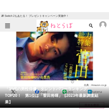
🎁 Switch 2もあたる！ プレゼントキャンペーン実施中！
ねとらぼメニュー
TOP
ニュース
エンタメ
クイズ
グルメ
地域
住まい
教育・育児
動物
リサーチ
芸能人
2023/12/19 18:00（公開）
出典：Amazon.co.jp
会員記事
「30代の男性俳優」タレントパワーランキング
X
Share
LINE
hatena
TOP20！ 第1位は「菅田将暉」【2023年最新調査結
メディア
果】
目次を表示
注目記事を集めた総合ページ