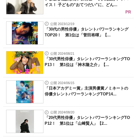
イス！ 子どもの“おてつだい”に、どん...
PR
公開 2023/12/19
「30代の男性俳優」タレントパワーランキング
TOP20！ 第1位は「菅田将暉」【...
公開 2024/08/21
「30代男性俳優」タレントパワーランキングTO
P13！ 第1位は「神木隆之介」【...
公開 2024/06/15
「日本アカデミー賞」主演男優賞ノミネートの
俳優タレントパワーランキングTOP14...
公開 2024/08/20
「20代男性俳優」タレントパワーランキングTO
P12！ 第1位は「山﨑賢人」【2...