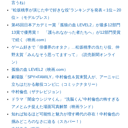
言うね）
“松坂桃李が演じた中で好きな役”ランキングを発表＜1位～20
位＞（モデルプレス）
第45回日本アカデミー賞「孤狼の血 LEVEL2」が最多12部門
13賞で優秀賞！ 「護られなかった者たちへ」が12部門受賞
で続く（映画.com）
ゲーム好きで「俳優界のオタク」…松坂桃李の当たり役、仲
野太賀「みんなそう思ってますって」（読売新聞オンライ
ン）
孤狼の血 LEVEL2（映画.com）
劇場版「SPY×FAMILY」中村倫也＆賀来賢人が、アーニャに
立ちはだかる敵役コンビに（コミックナタリー）
中村倫也（ザテレビジョン）
ドラマ「闇金ウシジマくん」 “洗脳くん”中村倫也の怖すぎる
アメとムチ捉えた場面写真解禁（映画ランド）
知れば知るほど可能性と魅力が増す稀代の存在！中村倫也の
掴みどころのなさに迫る（スカパー！）