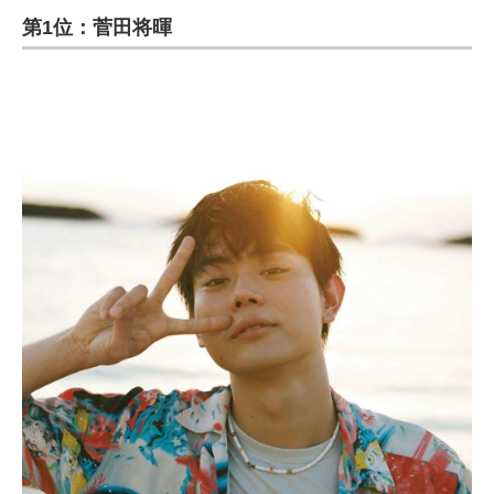
第1位：菅田将暉
ITの今と未来を見通す
スマホと通信の最新トレンド
進化するPCとデバイスの未来
好きが集まる 比べて選べる
ビジネスと働き方のヒント
AI活用のいまが分かる
企業ITのトレンドを詳説
経営リーダーのコミュニティ
マーケ×ITの今がよく分かる
ITエンジニア向け専門サイト