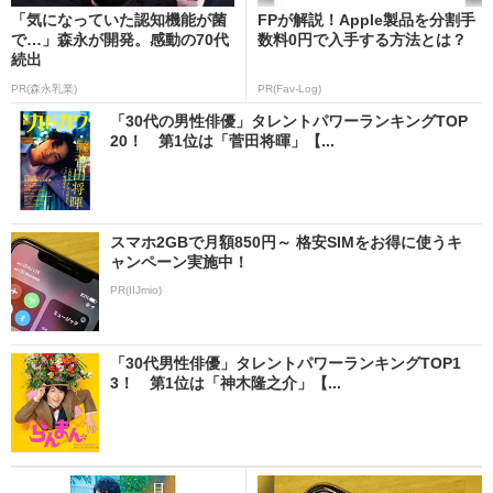
「気になっていた認知機能が菌
FPが解説！Apple製品を分割手
で…」森永が開発。感動の70代
数料0円で入手する方法とは？
続出
PR(森永乳業)
PR(Fav-Log)
「30代の男性俳優」タレントパワーランキングTOP
20！ 第1位は「菅田将暉」【...
スマホ2GBで月額850円～ 格安SIMをお得に使うキ
ャンペーン実施中！
PR(IIJmio)
「30代男性俳優」タレントパワーランキングTOP1
3！ 第1位は「神木隆之介」【...