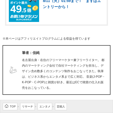
8/11（火）01:59まで！ まずはエ
ントリーから！
※本ページはアフィリエイトプログラムによる収益を得ています
筆者：佳純
名古屋出身・在住のフリーマーケター兼フリーライター。 都
内のマーケティング会社で自社マーケティングを担当し、デ
ザイン含め数多くのコンテンツ制作をおこなってきた。執筆
は、ビジネス系からエンタメ系まで広く対応。 音楽(J-POP・
K-POP・C-POP)と雑貨が好き。最近はECで雑貨の仕入れ販
売をおこなっている。
TOP
リサーチ
エンタメ
芸能人
>
>
>