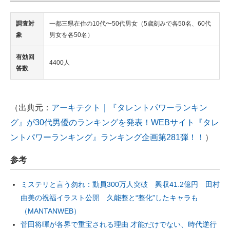
調査対
一都三県在住の10代〜50代男女（5歳刻みで各50名、60代
象
男女を各50名）
有効回
4400人
答数
（出典元：
アーキテクト｜『タレントパワーランキン
グ』が30代男優のランキングを発表！WEBサイト『タレ
ントパワーランキング』ランキング企画第281弾！！
）
参考
ミステリと言う勿れ：動員300万人突破 興収41.2億円 田村
由美の祝福イラスト公開 久能整と“整化”したキャラも
（MANTANWEB）
菅田将暉が各界で重宝される理由 才能だけでない、時代逆行