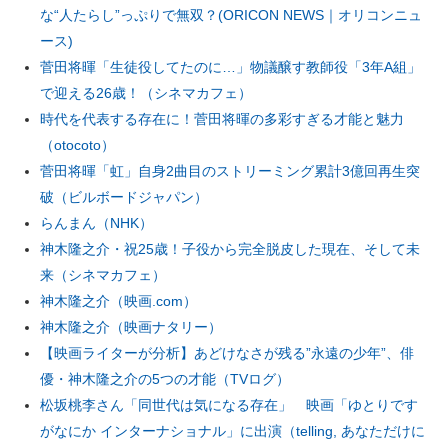
な“人たらし”っぷりで無双？(ORICON NEWS｜オリコンニュ
ース)
菅田将暉「生徒役してたのに…」物議醸す教師役「3年A組」
で迎える26歳！（シネマカフェ）
時代を代表する存在に！菅田将暉の多彩すぎる才能と魅力
（otocoto）
菅田将暉「虹」自身2曲目のストリーミング累計3億回再生突
破（ビルボードジャパン）
らんまん（NHK）
神木隆之介・祝25歳！子役から完全脱皮した現在、そして未
来（シネマカフェ）
神木隆之介（映画.com）
神木隆之介（映画ナタリー）
【映画ライターが分析】あどけなさが残る”永遠の少年”、俳
優・神木隆之介の5つの才能（TVログ）
松坂桃李さん「同世代は気になる存在」 映画「ゆとりです
がなにか インターナショナル」に出演（telling, あなただけに