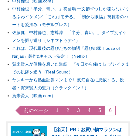
中村倫也（映画.com）
中村倫也「半分、青い。」初登場 一文節ずつしか喋らない“ゆ
るふわイケメン”「これはモテる」「朝から眼福」視聴者のハ
ートを鷲掴み（モデルプレス）
佐藤健、中村倫也、志尊淳…「半分、青い。」タイプ別イケ
メンを振り返り（シネマトゥデイ）
これは、現代最後の忍びたちの物語「忍びの家 House of
Ninjas」製作&キャスト決定！（Netflix）
賀来賢人が個性を磨いた道筋 『今日から俺は!!』ブレイクま
での軌跡を追う（Real Sound）
ヤンキーから熱血証券マンまで！ 変幻自在に憑依する、役
者・賀来賢人の魅力（クランクイン！）
賀来賢人（映画.com）
前のページ
1
2
3
4
5
6
【楽天】PR：お買い物マラソンは