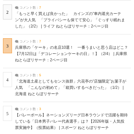
コメント数：
7
2
「もっと早く買えば良かった」 カインズの“車内遮光カーテ
ン”が大人気 「プライバシーも保てて安心」「ぐっすり眠れま
した」（2/2） | ライフ ねとらぼリサーチ：2ページ目
コメント数：
7
3
兵庫県の「ケーキ」の名店10選！ 一番うまいと思う店はどこ？
【7月12日は「デコレーションケーキの日」！】（2/4） | 兵庫県
ねとらぼリサーチ：2ページ目
コメント数：
5
4
「北海道土産としてもセンス抜群」六花亭の“店舗限定”お菓子が
人気 「こんなの初めて」「箱買いするべきだった」（1/2） |
北海道 ねとらぼリサーチ
コメント数：
3
5
【バレーボール】ネーションズリーグ日本ラウンドで活躍を期待
している「日本男子バレー代表選手」は？【2026年版・人気投
票実施中】（投票結果） | スポーツ ねとらぼリサーチ