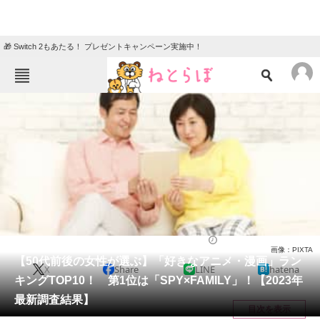
🎁 Switch 2もあたる！ プレゼントキャンペーン実施中！
ねとらぼメニュー
TOP
ニュース
エンタメ
クイズ
グルメ
地域
住まい
教育・育児
動物
リサーチ
アニメ
2023/12/17 14:40（公開）
画像：PIXTA
会員記事
【50代前後の女性が選ぶ】「好きなアニメ・漫画」ラン
X
Share
LINE
hatena
キングTOP10！ 第1位は「SPY×FAMILY」！【2023年
メディア
最新調査結果】
目次を表示
注目記事を集めた総合ページ