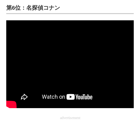
第6位：名探偵コナン
ITの今と未来を見通す
スマホと通信の最新トレンド
進化するPCとデバイスの未来
好きが集まる 比べて選べる
ビジネスと働き方のヒント
AI活用のいまが分かる
企業ITのトレンドを詳説
経営リーダーのコミュニティ
advertisement
マーケ×ITの今がよく分かる
ITエンジニア向け専門サイト