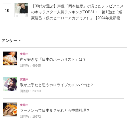
【30代が選ぶ】声優「岡本信彦」が演じたテレビアニメ
10
のキャラクター人気ランキングTOP31！ 第1位は「爆
豪勝己（僕のヒーローアカデミア）」【2024年最新投票
結果】
アンケート
実施中
声が好きな「日本のボーカリスト」は？
回答数：49565
実施中
歌が上手だと思うホロライブのメンバーは？
回答数：23893
実施中
ラーメンって日本食？それとも中華料理？
回答数：19672