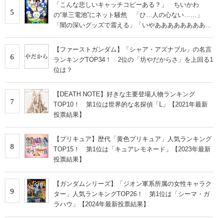
「こんな悲しいキャッチコピーある？」 ちいかわ
5
の“単三電池”にネット騒然 「ひ…人の心ない……」
「闇の深いグッズで震える」「いやあああああああああ
あ」
【ファーストガンダム】「シャア・アズナブル」の名言
6
ランキングTOP34！ 2位の「坊やだからさ」を上回る1
位は？
【DEATH NOTE】好きな主要登場人物ランキング
7
TOP10！ 第1位は世界的な名探偵「L」【2021年最新
投票結果】
【プリキュア】歴代「黄色プリキュア」人気ランキング
8
TOP15！ 第1位は「キュアレモネード」【2023年最新
投票結果】
【ガンダムシリーズ】「ジオン軍系所属の女性キャラク
9
ター」人気ランキングTOP26！ 第1位は「シーマ・ガ
ラハウ」【2024年最新投票結果】