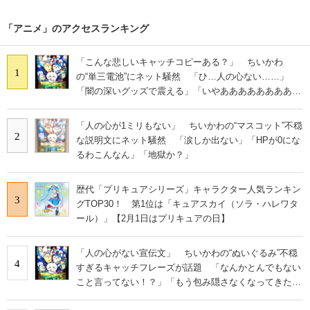
「アニメ」のアクセスランキング
「こんな悲しいキャッチコピーある？」 ちいかわ
1
の“単三電池”にネット騒然 「ひ…人の心ない……」
「闇の深いグッズで震える」「いやあああああああああ
あ」
「人の心が1ミリもない」 ちいかわの“マスコット”不穏
2
な説明文にネット騒然 「涙しか出ない」「HPが0にな
るわこんなん」「地獄か？」
歴代「プリキュアシリーズ」キャラクター人気ランキン
3
グTOP30！ 第1位は「キュアスカイ（ソラ・ハレワタ
ール）」【2月1日はプリキュアの日】
「人の心がない宣伝文」 ちいかわの“ぬいぐるみ”不穏
4
すぎるキャッチフレーズが話題 「なんかとんでもない
こと言ってない！？」「もう包み隠さなくなってきた
な」