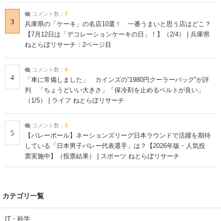
コメント数：
7
3
兵庫県の「ケーキ」の名店10選！ 一番うまいと思う店はどこ？
【7月12日は「デコレーションケーキの日」！】（2/4） | 兵庫県
ねとらぼリサーチ：2ページ目
コメント数：
4
4
「車に常備しました」 カインズの“1980円クーラーバッグ”が評
判 「ちょうどいい大きさ」「保冷剤を止めるベルトが良い」
（1/5） | ライフ ねとらぼリサーチ
コメント数：
3
5
【バレーボール】ネーションズリーグ日本ラウンドで活躍を期待
している「日本男子バレー代表選手」は？【2026年版・人気投
票実施中】（投票結果） | スポーツ ねとらぼリサーチ
カテゴリ一覧
IT・科学