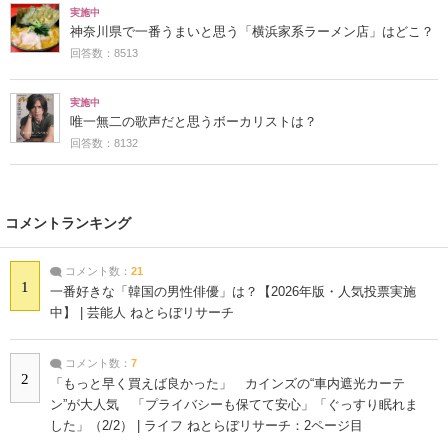
実施中
神奈川県で一番うまいと思う「横浜家系ラーメン店」はどこ？
回答数：8513
実施中
唯一無二の歌声だと思うボーカリストは？
回答数：8132
コメントランキング
コメント数：
21
1
一番好きな「韓国の男性俳優」は？【2026年版・人気投票実施
中】 | 芸能人 ねとらぼリサーチ
コメント数：
7
2
「もっと早く買えば良かった」 カインズの“車内遮光カーテ
ン”が大人気 「プライバシーも保てて安心」「ぐっすり眠れま
した」（2/2） | ライフ ねとらぼリサーチ：2ページ目