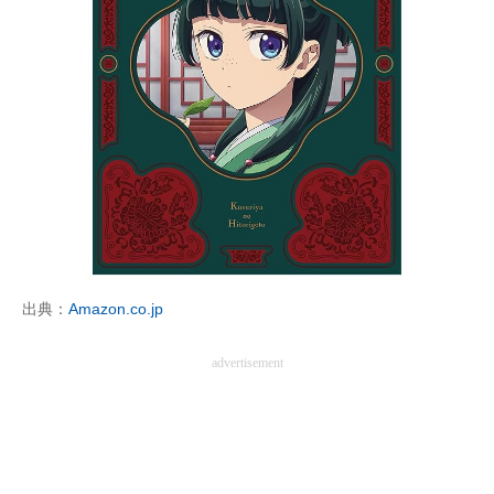
出典：
Amazon.co.jp
advertisement