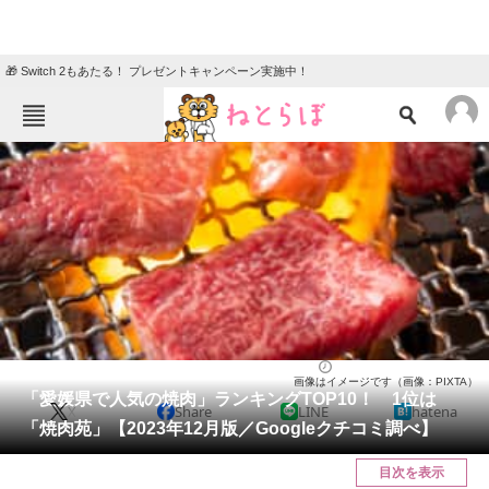
🎁 Switch 2もあたる！ プレゼントキャンペーン実施中！
ねとらぼメニュー
TOP
ニュース
エンタメ
クイズ
グルメ
地域
住まい
教育・育児
動物
リサーチ
愛媛県
2023/12/17 09:40（公開）
画像はイメージです（画像：PIXTA）
会員記事
「愛媛県で人気の焼肉」ランキングTOP10！ 1位は
X
Share
LINE
hatena
「焼肉苑」【2023年12月版／Googleクチコミ調べ】
メディア
目次を表示
注目記事を集めた総合ページ