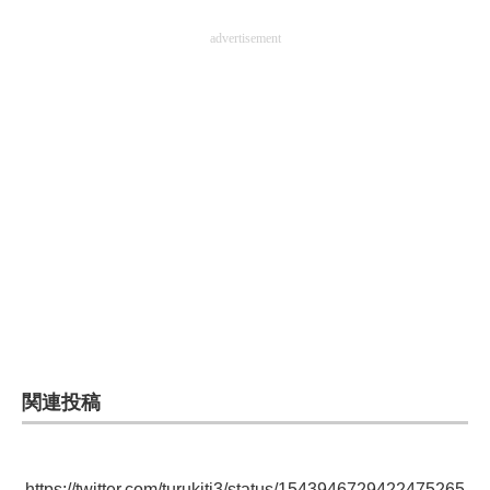
advertisement
関連投稿
https://twitter.com/turukiti3/status/1543946729422475265