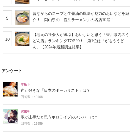
昔ながらのスープと生醤油の風味が魅力のお店などを紹
9
介！ 岡山県の「醤油ラーメン」の名店10選！
【地元の社会人が選ぶ】おいしいと思う「香川県内のう
10
どん店」ランキングTOP20！ 第1位は「がもううど
ん」【2024年最新調査結果】
アンケート
実施中
声が好きな「日本のボーカリスト」は？
回答数：49468
実施中
歌が上手だと思うホロライブのメンバーは？
回答数：23859