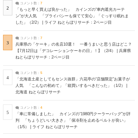
コメント数：
7
2
「もっと早く買えば良かった」 カインズの“車内遮光カーテ
ン”が大人気 「プライバシーも保てて安心」「ぐっすり眠れま
した」（2/2） | ライフ ねとらぼリサーチ：2ページ目
コメント数：
7
3
兵庫県の「ケーキ」の名店10選！ 一番うまいと思う店はどこ？
【7月12日は「デコレーションケーキの日」！】（2/4） | 兵庫県
ねとらぼリサーチ：2ページ目
コメント数：
5
4
「北海道土産としてもセンス抜群」六花亭の“店舗限定”お菓子が
人気 「こんなの初めて」「箱買いするべきだった」（1/2） |
北海道 ねとらぼリサーチ
コメント数：
4
5
「車に常備しました」 カインズの“1980円クーラーバッグ”が評
判 「ちょうどいい大きさ」「保冷剤を止めるベルトが良い」
（1/5） | ライフ ねとらぼリサーチ