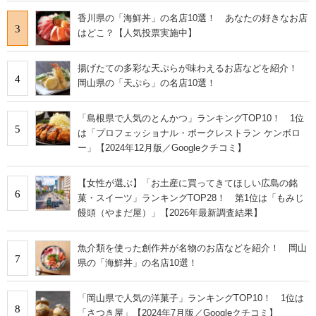
香川県の「海鮮丼」の名店10選！ あなたの好きなお店
3
はどこ？【人気投票実施中】
揚げたての多彩な天ぷらが味わえるお店などを紹介！
4
岡山県の「天ぷら」の名店10選！
「島根県で人気のとんかつ」ランキングTOP10！ 1位
5
は「プロフェッショナル・ポークレストラン ケンボロ
ー」【2024年12月版／Googleクチコミ】
【女性が選ぶ】「お土産に買ってきてほしい広島の銘
6
菓・スイーツ」ランキングTOP28！ 第1位は「もみじ
饅頭（やまだ屋）」【2026年最新調査結果】
魚介類を使った創作丼が名物のお店などを紹介！ 岡山
7
県の「海鮮丼」の名店10選！
「岡山県で人気の洋菓子」ランキングTOP10！ 1位は
8
「さつき屋」【2024年7月版／Googleクチコミ】