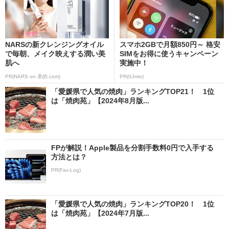
NARSの新クレンジングオイル
スマホ2GBで月額850円～ 格安
で毎朝、メイク映えする潤い美
SIMをお得に使うキャンペーン
肌へ
実施中！
PR(NARS on 美的.com)
PR(IIJmio)
「愛媛県で人気の焼肉」ランキングTOP21！ 1位
は「焼肉苑」【2024年8月版...
FPが解説！Apple製品を分割手数料0円で入手する
方法とは？
PR(Fav-Log)
「愛媛県で人気の焼肉」ランキングTOP20！ 1位
は「焼肉苑」【2024年7月版...