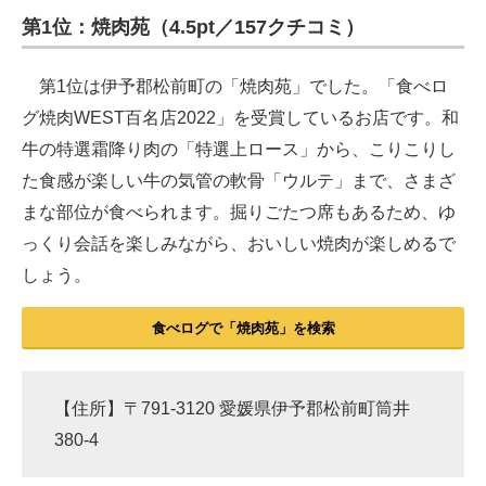
第1位：焼肉苑（4.5pt／157クチコミ）
ITの今と未来を見通す
第1位は伊予郡松前町の「焼肉苑」でした。「食べロ
スマホと通信の最新トレンド
グ焼肉WEST百名店2022」を受賞しているお店です。和
進化するPCとデバイスの未来
牛の特選霜降り肉の「特選上ロース」から、こりこりし
た食感が楽しい牛の気管の軟骨「ウルテ」まで、さまざ
好きが集まる 比べて選べる
まな部位が食べられます。掘りごたつ席もあるため、ゆ
ビジネスと働き方のヒント
っくり会話を楽しみながら、おいしい焼肉が楽しめるで
しょう。
AI活用のいまが分かる
企業ITのトレンドを詳説
食べログで「焼肉苑」を検索
経営リーダーのコミュニティ
【住所】〒791-3120 愛媛県伊予郡松前町筒井
マーケ×ITの今がよく分かる
380-4
ITエンジニア向け専門サイト