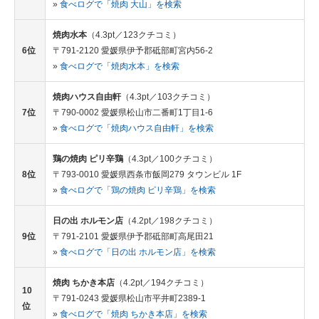
»
食べログで「焼肉 大山」を検索
焼肉水本
（4.3pt／123クチコミ）
6位
〒791-2120 愛媛県伊予郡砥部町宮内56-2
»
食べログで「焼肉水本」を検索
焼肉ハウス自由軒
（4.3pt／103クチコミ）
7位
〒790-0002 愛媛県松山市二番町1丁目1-6
»
食べログで「焼肉ハウス自由軒」を検索
鶏の焼肉 ピリ辛鶏
（4.3pt／100クチコミ）
8位
〒793-0010 愛媛県西条市飯岡279 タウンビル 1F
»
食べログで「鶏の焼肉 ピリ辛鶏」を検索
日の出 ホルモン店
（4.2pt／198クチコミ）
9位
〒791-2101 愛媛県伊予郡砥部町高尾田21
»
食べログで「日の出 ホルモン店」を検索
焼肉 ちかき本店
（4.2pt／194クチコミ）
10
〒791-0243 愛媛県松山市平井町2389-1
位
»
食べログで「焼肉 ちかき本店」を検索