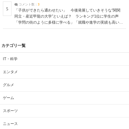
コメント数：
3
5
「子供ができたら通わせたい」 今後発展していきそうな“関関
同立・産近甲龍の大学”といえば？ ランキング1位に学生の声
「学問の街のように多様に学べる」「就職や進学の実績も高い」
| 大学 ねとらぼリサーチ
カテゴリ一覧
IT・科学
エンタメ
グルメ
ゲーム
スポーツ
ニュース