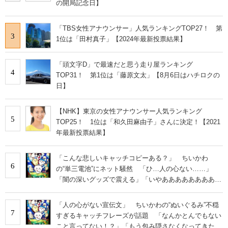
の開局記念日】
「TBS女性アナウンサー」人気ランキングTOP27！ 第
3
1位は「田村真子」【2024年最新投票結果】
「頭文字D」で最速だと思う走り屋ランキング
4
TOP31！ 第1位は「藤原文太」【8月6日はハチロクの
日】
【NHK】東京の女性アナウンサー人気ランキング
5
TOP25！ 1位は「和久田麻由子」さんに決定！【2021
年最新投票結果】
「こんな悲しいキャッチコピーある？」 ちいかわ
6
の“単三電池”にネット騒然 「ひ…人の心ない……」
「闇の深いグッズで震える」「いやあああああああああ
あ」
「人の心がない宣伝文」 ちいかわの“ぬいぐるみ”不穏
7
すぎるキャッチフレーズが話題 「なんかとんでもない
こと言ってない！？」「もう包み隠さなくなってきた