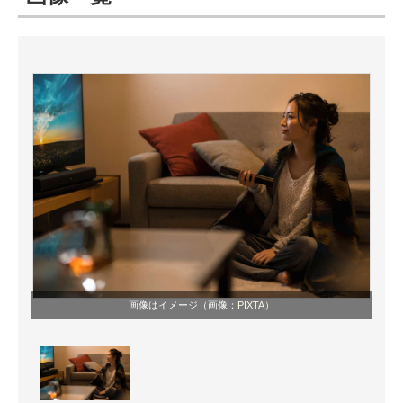
ITの今と未来を見通す
スマホと通信の最新トレンド
進化するPCとデバイスの未来
好きが集まる 比べて選べる
ビジネスと働き方のヒント
AI活用のいまが分かる
企業ITのトレンドを詳説
画像はイメージ（画像：
PIXTA）
経営リーダーのコミュニティ
マーケ×ITの今がよく分かる
ITエンジニア向け専門サイト