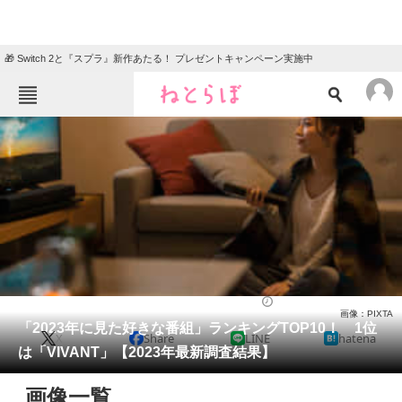
🎁 Switch 2と『スプラ』新作あたる！ プレゼントキャンペーン実施中
ねとらぼメニュー
TOP
ニュース
エンタメ
クイズ
グルメ
地域
住まい
教育・育児
動物
リサーチ
エンタメ
2023/12/18 20:40（公開）
画像：PIXTA
会員記事
「2023年に見た好きな番組」ランキングTOP10！ 1位
X
Share
LINE
hatena
は「VIVANT」【2023年最新調査結果】
メディア
画像一覧
注目記事を集めた総合ページ