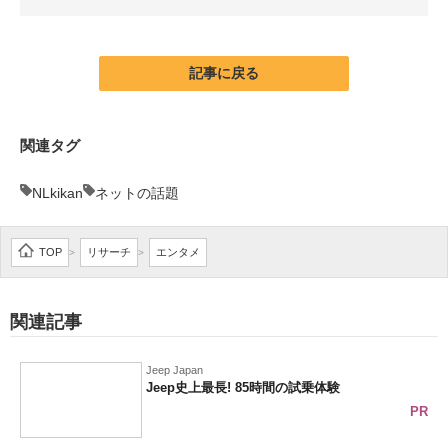
企業向けIT製品の総合サイト
IT製品の技術・比較・事例
記事に戻る
製造業のIT導入・活用を支援
関連タグ
モノづくり技術者専門サイト
NLkikan
ネットの話題
エレクトロニクス専門サイト
電子設計の基本と応用
TOP
リサーチ
エンタメ
>
>
エネルギーの専門メディア
関連記事
建設×テクノロジーの最前線
ちょっと気になるネットの話題
Jeep Japan
Jeep史上最長! 85時間の試乗体験
PR