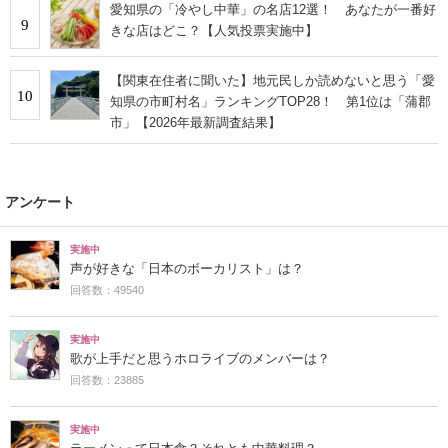
愛知県の「冷やし中華」の名店12選！ あなたが一番好
9
きな店はどこ？【人気投票実施中】
【関東在住者に聞いた】地元民しか読めないと思う「愛
10
知県の市町村名」ランキングTOP28！ 第1位は「蒲郡
市」【2026年最新調査結果】
アンケート
実施中
声が好きな「日本のボーカリスト」は？
回答数：49540
実施中
歌が上手だと思うホロライブのメンバーは？
回答数：23885
実施中