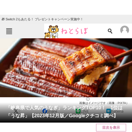
🎁 Switch 2もあたる！ プレゼントキャンペーン実施中！
ねとらぼメニュー
TOP
ニュース
エンタメ
クイズ
グルメ
地域
住まい
教育・育児
動物
リサーチ
岐阜県
2023/12/15 00:05（公開）
画像はイメージです（画像：PIXTA）
会員記事
「岐阜県で人気のうなぎ」ランキングTOP10！ 1位は
X
Share
LINE
hatena
「うな昇」【2023年12月版／Googleクチコミ調べ】
メディア
目次を表示
注目記事を集めた総合ページ