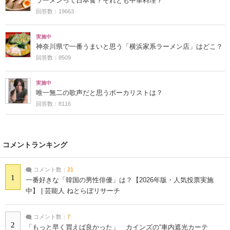
ラーメンって日本食？それとも中華料理？
回答数：19663
実施中
神奈川県で一番うまいと思う「横浜家系ラーメン店」はどこ？
回答数：8509
実施中
唯一無二の歌声だと思うボーカリストは？
回答数：8116
コメントランキング
コメント数：
21
1
一番好きな「韓国の男性俳優」は？【2026年版・人気投票実施
中】 | 芸能人 ねとらぼリサーチ
コメント数：
7
2
「もっと早く買えば良かった」 カインズの“車内遮光カーテ