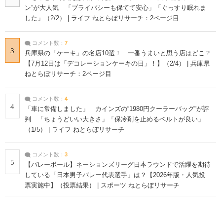
ン”が大人気 「プライバシーも保てて安心」「ぐっすり眠れま
した」（2/2） | ライフ ねとらぼリサーチ：2ページ目
コメント数：
7
3
兵庫県の「ケーキ」の名店10選！ 一番うまいと思う店はどこ？
【7月12日は「デコレーションケーキの日」！】（2/4） | 兵庫県
ねとらぼリサーチ：2ページ目
コメント数：
4
4
「車に常備しました」 カインズの“1980円クーラーバッグ”が評
判 「ちょうどいい大きさ」「保冷剤を止めるベルトが良い」
（1/5） | ライフ ねとらぼリサーチ
コメント数：
3
5
【バレーボール】ネーションズリーグ日本ラウンドで活躍を期待
している「日本男子バレー代表選手」は？【2026年版・人気投
票実施中】（投票結果） | スポーツ ねとらぼリサーチ