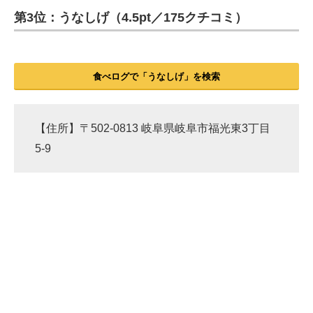
第3位：うなしげ（4.5pt／175クチコミ）
ITの今と未来を見通す
スマホと通信の最新トレンド
食べログで「うなしげ」を検索
進化するPCとデバイスの未来
好きが集まる 比べて選べる
【住所】〒502-0813 岐阜県岐阜市福光東3丁目
5-9
ビジネスと働き方のヒント
AI活用のいまが分かる
企業ITのトレンドを詳説
経営リーダーのコミュニティ
マーケ×ITの今がよく分かる
ITエンジニア向け専門サイト