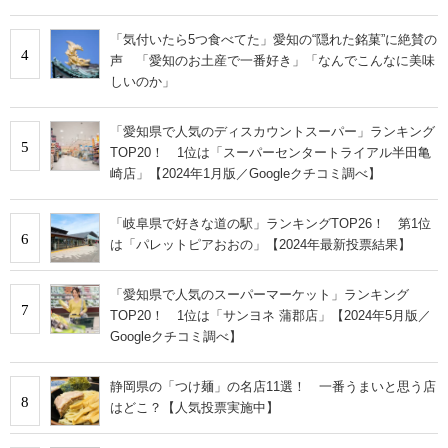
「気付いたら5つ食べてた」愛知の“隠れた銘菓”に絶賛の
4
声 「愛知のお土産で一番好き」「なんでこんなに美味
しいのか」
「愛知県で人気のディスカウントスーパー」ランキング
5
TOP20！ 1位は「スーパーセンタートライアル半田亀
崎店」【2024年1月版／Googleクチコミ調べ】
「岐阜県で好きな道の駅」ランキングTOP26！ 第1位
6
は「パレットピアおおの」【2024年最新投票結果】
「愛知県で人気のスーパーマーケット」ランキング
7
TOP20！ 1位は「サンヨネ 蒲郡店」【2024年5月版／
Googleクチコミ調べ】
静岡県の「つけ麺」の名店11選！ 一番うまいと思う店
8
はどこ？【人気投票実施中】