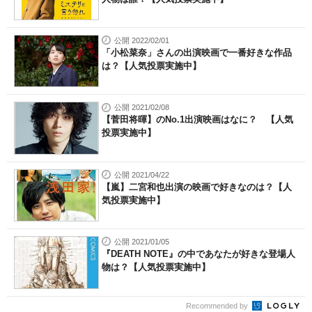
公開 2022/02/01
「小松菜奈」さんの出演映画で一番好きな作品
は？【人気投票実施中】
公開 2021/02/08
【菅田将暉】のNo.1出演映画はなに？ 【人気
投票実施中】
公開 2021/04/22
【嵐】二宮和也出演の映画で好きなのは？【人
気投票実施中】
公開 2021/01/05
『DEATH NOTE』の中であなたが好きな登場人
物は？【人気投票実施中】
Recommended by