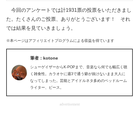
企業向けIT製品の総合サイト
今回のアンケートでは計1931票の投票をいただきまし
た。たくさんのご投票、ありがとうございます！ それ
IT製品の技術・比較・事例
では結果を見ていきましょう。
製造業のIT導入・活用を支援
※本ページはアフィリエイトプログラムによる収益を得ています
モノづくり技術者専門サイト
筆者：kotone
エレクトロニクス専門サイト
シューゲイザーからK-POPまで、音楽なら何でも幅広く聴
く雑食性。カラオケに週3で通う癖が抜けないまま大人に
電子設計の基本と応用
なってしまった。芸能とアイドルネタ多めのベッドルーム
エネルギーの専門メディア
ライター、ピース。
建設×テクノロジーの最前線
advertisement
ちょっと気になるネットの話題