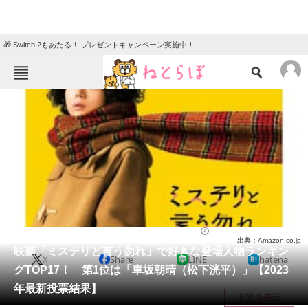
🎁 Switch 2もあたる！ プレゼントキャンペーン実施中！
ねとらぼメニュー
TOP
ニュース
エンタメ
クイズ
グルメ
地域
住まい
教育・育児
動物
リサーチ
映画
2023/12/14 20:15（公開）
出典：Amazon.co.jp
会員記事
映画「ミステリと言う勿れ」で好きな登場人物ランキン
X
Share
LINE
hatena
グTOP17！ 第1位は「車坂朝晴（松下洸平）」【2023
メディア
年最新投票結果】
目次を表示
注目記事を集めた総合ページ