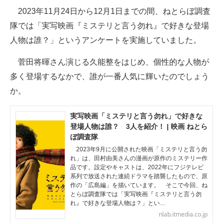
2023年11月24日から12月1日までの間、ねとらぼ調査
ITの今と未来を見通す
隊では「実写映画『ミステリと言う勿れ』で好きな登場
人物は誰？」というアンケートを実施していました。
スマホと通信の最新トレンド
菅田将暉さん演じる久能整をはじめ、個性的な人物が
進化するPCとデバイスの未来
多く登場するなかで、誰が一番人気に輝いたのでしょう
好きが集まる 比べて選べる
か。
ビジネスと働き方のヒント
実写映画「ミステリと言う勿れ」で好きな
登場人物は誰？ 3人を紹介！ | 映画 ねとら
AI活用のいまが分かる
ぼ調査隊
企業ITのトレンドを詳説
2023年9月に公開された映画「ミステリと言う勿
れ」は、田村由美さんの漫画が原作のミステリー作
品です。設定やキャストは、2022年にフジテレビ
経営リーダーのコミュニティ
系列で放送された連続ドラマを踏襲したもので、原
作の「広島編」を描いています。 そこで今回、ね
マーケ×ITの今がよく分かる
とらぼ調査隊では「実写映画『ミステリと言う勿
れ』で好きな登場人物は？」とい…
ITエンジニア向け専門サイト
nlab.itmedia.co.jp