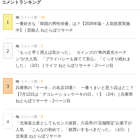
コメントランキング
コメント数：
21
1
一番好きな「韓国の男性俳優」は？【2026年版・人気投票実施
中】 | 芸能人 ねとらぼリサーチ
コメント数：
7
2
「もっと早く買えば良かった」 カインズの“車内遮光カーテ
ン”が大人気 「プライバシーも保てて安心」「ぐっすり眠れま
した」（2/2） | ライフ ねとらぼリサーチ：2ページ目
コメント数：
7
3
兵庫県の「ケーキ」の名店10選！ 一番うまいと思う店はどこ？
【7月12日は「デコレーションケーキの日」！】（2/4） | 兵庫県
ねとらぼリサーチ：2ページ目
コメント数：
5
4
「北海道土産としてもセンス抜群」六花亭の“店舗限定”お菓子が
人気 「こんなの初めて」「箱買いするべきだった」（1/2） |
北海道 ねとらぼリサーチ