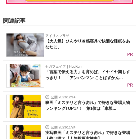
関連記事
アイリスプラザ
【大人気】ひんやり冷感寝具で快適な睡眠をあ
なたに。
PR
セガフェイブ｜HugKum
「言葉で伝える力」を育めば、イヤイヤ期もす
っきり！ 「アンパンマン ことばずかん...
PR
公開 2023/12/14
映画「ミステリと言う勿れ」で好きな登場人物
ランキングTOP17！ 第1位は「車坂...
公開 2023/11/24
実写映画「ミステリと言う勿れ」で好きな登場
人物は誰？【人気投票実施中】