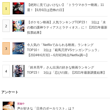
【絶対に見てはいけない】「トラウマホラー映画」11
1
選！【6月6日は恐怖の日】
【ポケモン映画】人気ランキングTOP23！ 1位は「水
2
の都の護神ラティアスとラティオス」に！【2021年最新
投票結果】
今人気の「Netflixでみられる映画」ランキング
3
TOP10！ 1位は「範馬刃牙VSケンガンアシュラ」
【2024年6月3日～6月9日時点/Netflix調べ】
「鈴木亮平」さん出演の好きな映画ランキング
4
TOP23！ 1位は「忍びの国」【2021年最新調査結果】
アンケート
実施中
声が好きな「日本のボーカリスト」は？