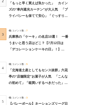
2
「もっと早く買えば良かった」 カイン
ズの“車内遮光カーテン”が大人気 「プ
ライバシーも保てて安心」「ぐっすり眠
れました」（2/2） | ライフ ねとらぼリ
サーチ：2ページ目
コメント数：
7
3
兵庫県の「ケーキ」の名店10選！ 一番
うまいと思う店はどこ？【7月12日は
「デコレーションケーキの日」！】
（2/4） | 兵庫県 ねとらぼリサーチ：2ペ
ージ目
コメント数：
5
4
「北海道土産としてもセンス抜群」六花
亭の“店舗限定”お菓子が人気 「こんな
の初めて」「箱買いするべきだった」
（1/2） | 北海道 ねとらぼリサーチ
コメント数：
3
5
【バレーボール】ネーションズリーグ日