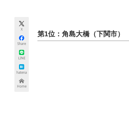
モノづくり技術者専門サイト
エレクトロ
X
ちょっと気になるネットの話題
第1位：角島大橋（下関市）
Share
LINE
hatena
Home