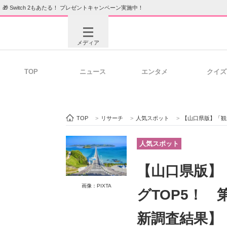
🎁 Switch 2もあたる！ プレゼントキャンペーン実施中！
メディア
TOP
ニュース
エンタメ
クイズ
注目記事を集めた総合ページ
ITの今
TOP
>
リサーチ
>
人気スポット
>
【山口県版】「観光
ビジネスと働き方のヒント
AI活用
人気スポット
【山口県版】
画像：PIXTA
ITエンジニア向け専門サイト
企業向けI
グTOP5！ 
新調査結果】