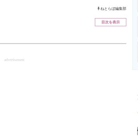
ニクス専門サイト
電子設計の基本と応用
エネルギーの専
ねとらぼ編集部
目次を表示
advertisement