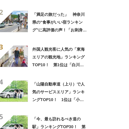
ご飯が特に美味しい」「露天
2
風呂で夜空の星も」
「満足の旅だった」 神奈川
県の“食事がいい宿ランキン
グ”に高評価の声！「お刺身と
ご飯が特に美味しい」「露天
3
風呂で夜空の星も」
外国人観光客に人気の「東海
エリアの観光地」ランキング
TOP10！ 第1位は「白川
郷」【2024年最新調査結果】
4
「山陽自動車道（上り）で人
気のサービスエリア」ランキ
ングTOP10！ 1位は「小谷
SA(上り)」【2024年5月版／
5
Googleクチコミ調べ】
「今、最も訪れるべき道の
駅」ランキングTOP30！ 第