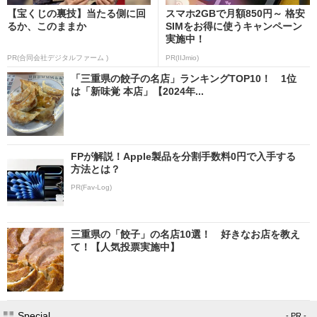
【宝くじの裏技】当たる側に回
スマホ2GBで月額850円～ 格安
るか、このままか
SIMをお得に使うキャンペーン
実施中！
PR(合同会社デジタルファーム )
PR(IIJmio)
「三重県の餃子の名店」ランキングTOP10！ 1位
は「新味覚 本店」【2024年...
FPが解説！Apple製品を分割手数料0円で入手する
方法とは？
PR(Fav-Log)
三重県の「餃子」の名店10選！ 好きなお店を教え
て！【人気投票実施中】
Special
- PR -