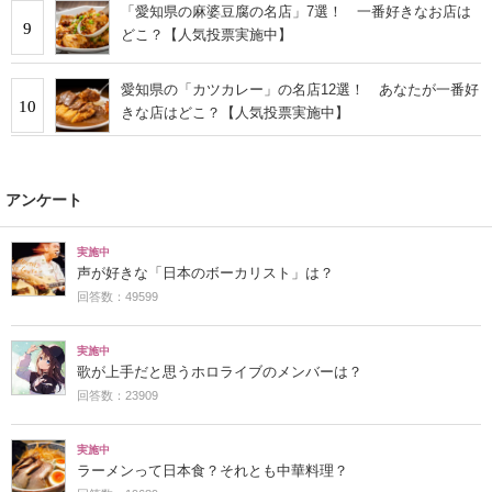
「愛知県の麻婆豆腐の名店」7選！ 一番好きなお店は
9
どこ？【人気投票実施中】
愛知県の「カツカレー」の名店12選！ あなたが一番好
10
きな店はどこ？【人気投票実施中】
アンケート
実施中
声が好きな「日本のボーカリスト」は？
回答数：49599
実施中
歌が上手だと思うホロライブのメンバーは？
回答数：23909
実施中
ラーメンって日本食？それとも中華料理？