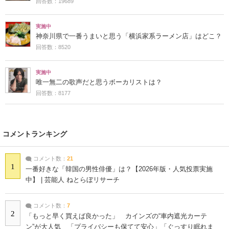
回答数：19689
実施中
神奈川県で一番うまいと思う「横浜家系ラーメン店」はどこ？
回答数：8520
実施中
唯一無二の歌声だと思うボーカリストは？
回答数：8177
コメントランキング
コメント数：
21
1
一番好きな「韓国の男性俳優」は？【2026年版・人気投票実施
中】 | 芸能人 ねとらぼリサーチ
コメント数：
7
2
「もっと早く買えば良かった」 カインズの“車内遮光カーテ
ン”が大人気 「プライバシーも保てて安心」「ぐっすり眠れま