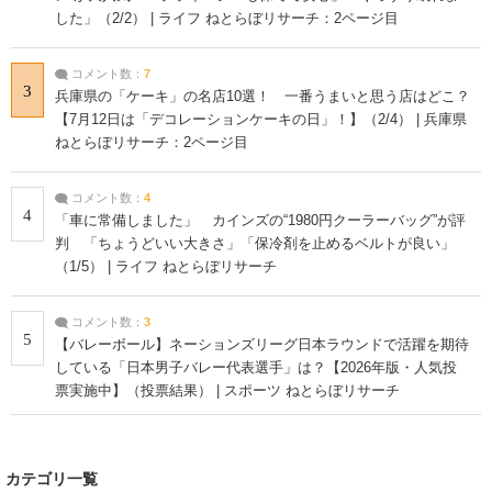
した」（2/2） | ライフ ねとらぼリサーチ：2ページ目
コメント数：
7
3
兵庫県の「ケーキ」の名店10選！ 一番うまいと思う店はどこ？
【7月12日は「デコレーションケーキの日」！】（2/4） | 兵庫県
ねとらぼリサーチ：2ページ目
コメント数：
4
4
「車に常備しました」 カインズの“1980円クーラーバッグ”が評
判 「ちょうどいい大きさ」「保冷剤を止めるベルトが良い」
（1/5） | ライフ ねとらぼリサーチ
コメント数：
3
5
【バレーボール】ネーションズリーグ日本ラウンドで活躍を期待
している「日本男子バレー代表選手」は？【2026年版・人気投
票実施中】（投票結果） | スポーツ ねとらぼリサーチ
カテゴリ一覧