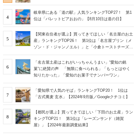
岐阜県にある「道の駅」人気ランキングTOP27！ 第1
4
位は「パレットピアおおの」【8月10日は道の日】
【関東在住者が選ぶ】買ってきてほしい「名古屋のお土
5
産」ランキングTOP26！ 第1位は「名古屋プリン（メ
ゾン・ド・ジャンノエル）」と「小倉トーストチーズケ
ーキ（東海寿）」【2026年最新調査結果】
「名古屋土産はこれがいっちゃんうまい」“愛知の銘
6
菓”に絶賛の声 「無限に食べられる」「もっとはやく
知りたかった」「愛知のお菓子でナンバーワン」
「愛知県で人気のそば」ランキングTOP20！ 1位は
7
「古式蕎麦 玄水」【2024年9月版／Googleクチコミ】
【都民が選ぶ】買ってきてほしい「下田のお土産」ラン
8
キングTOP21！ 第1位は「レーズンサンド（雑賀
屋）」【2024年最新調査結果】