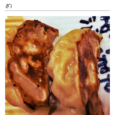
ざ）
ITの今と未来を見通す
スマホと通信の最新トレンド
進化するPCとデバイスの未来
好きが集まる 比べて選べる
ビジネスと働き方のヒント
AI活用のいまが分かる
企業ITのトレンドを詳説
経営リーダーのコミュニティ
マーケ×ITの今がよく分かる
ITエンジニア向け専門サイト