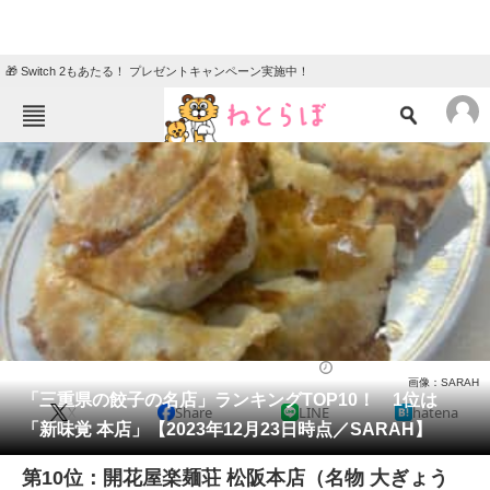
🎁 Switch 2もあたる！ プレゼントキャンペーン実施中！
ねとらぼメニュー
TOP
ニュース
エンタメ
クイズ
グルメ
地域
住まい
教育・育児
動物
リサーチ
三重県
2024/01/02 20:10（公開）
画像：SARAH
会員記事
「三重県の餃子の名店」ランキングTOP10！ 1位は
X
Share
LINE
hatena
「新味覚 本店」【2023年12月23日時点／SARAH】
メディア
第10位：開花屋楽麺荘 松阪本店（名物 大ぎょう
注目記事を集めた総合ページ