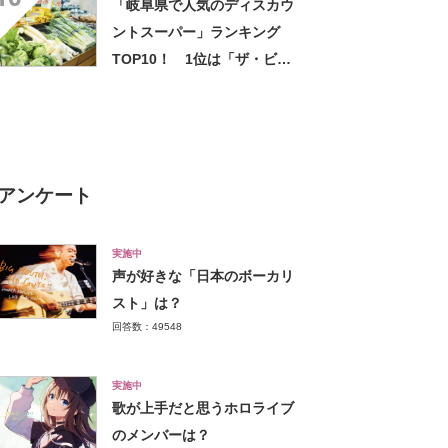
「岐阜県で人気のディスカウ
ントスーパー」ランキング
TOP10！ 1位は「ザ・ビッ
グエクストラ 各務原鵜沼店」
【2024年1月版／Googleクチ
コミ調べ】
アンケート
実施中
声が好きな「日本のボーカリ
スト」は？
回答数：49548
実施中
歌が上手だと思うホロライブ
のメンバーは？