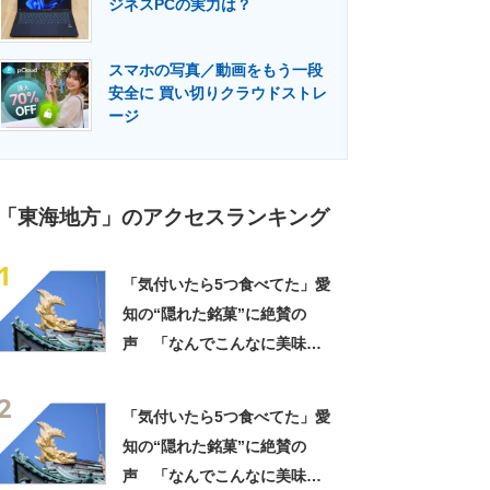
ジネスPCの実力は？
門メディア
建設×テクノロジーの最前線
スマホの写真／動画をもう一段
安全に 買い切りクラウドストレ
ージ
「東海地方」のアクセスランキング
1
「気付いたら5つ食べてた」愛
知の“隠れた銘菓”に絶賛の
声 「なんでこんなに美味し
いのか」「もっと評価されて
2
いい」
「気付いたら5つ食べてた」愛
知の“隠れた銘菓”に絶賛の
声 「なんでこんなに美味し