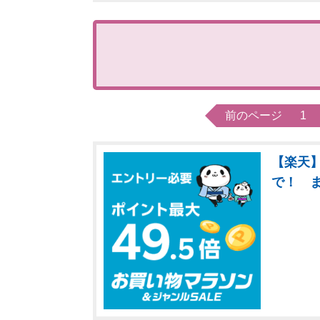
前のページ
1
【楽天】
で！ 