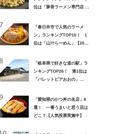
位は「豚骨ラーメン専門店 一
兆 幸店」【2024年6月版／
7
Googleクチコミ調べ】
「春日井市で人気のラーメ
ン」ランキングTOP10！ 1
位は「山汁らーめん」【2024
年7月16日時点】
8
「岐阜県で好きな道の駅」ラ
ンキングTOP26！ 第1位は
「パレットピアおおの」
【2024年最新投票結果】
9
「愛知県のかつ丼の名店」8
選！ 一番うまいと思う店は
どこ？【人気投票実施中】
10