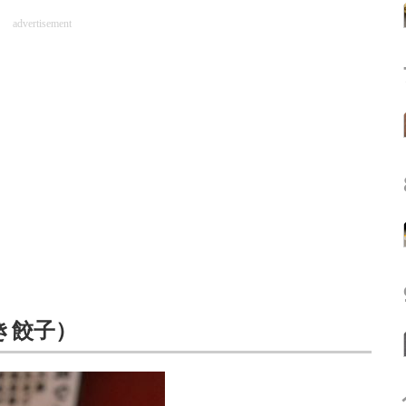
advertisement
き餃子）