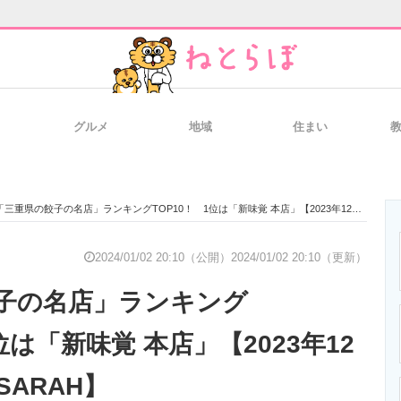
グルメ
地域
住まい
と未来を見通す
スマホと通信の最新トレンド
進化するPCとデ
「三重県の餃子の名店」ランキングTOP10！ 1位は「新味覚 本店」【2023年12月23日時点／SARAH】
のいまが分かる
企業ITのトレンドを詳説
経営リーダーの
2024/01/02 20:10（公開）
2024/01/02 20:10（更新）
子の名店」ランキング
T製品の総合サイト
IT製品の技術・比較・事例
製造業のIT導入
位は「新味覚 本店」【2023年12
SARAH】