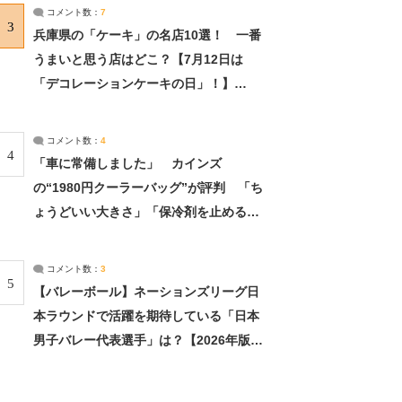
サーチ：2ページ目
コメント数：
7
3
兵庫県の「ケーキ」の名店10選！ 一番
うまいと思う店はどこ？【7月12日は
「デコレーションケーキの日」！】
（2/4） | 兵庫県 ねとらぼリサーチ：2ペ
ージ目
コメント数：
4
4
「車に常備しました」 カインズ
の“1980円クーラーバッグ”が評判 「ち
ょうどいい大きさ」「保冷剤を止めるベ
ルトが良い」（1/5） | ライフ ねとらぼ
リサーチ
コメント数：
3
5
【バレーボール】ネーションズリーグ日
本ラウンドで活躍を期待している「日本
男子バレー代表選手」は？【2026年版・
人気投票実施中】（投票結果） | スポー
ツ ねとらぼリサーチ