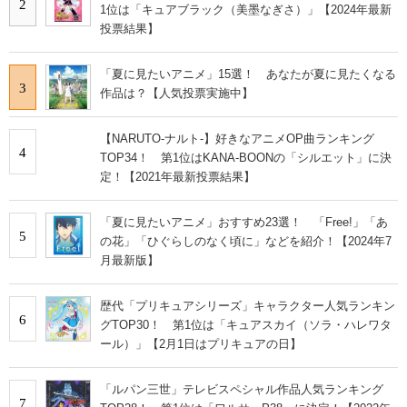
2
1位は「キュアブラック（美墨なぎさ）」【2024年最新
投票結果】
「夏に見たいアニメ」15選！ あなたが夏に見たくなる
3
作品は？【人気投票実施中】
【NARUTO-ナルト-】好きなアニメOP曲ランキング
4
TOP34！ 第1位はKANA-BOONの「シルエット」に決
定！【2021年最新投票結果】
「夏に見たいアニメ」おすすめ23選！ 「Free!」「あ
5
の花」「ひぐらしのなく頃に」などを紹介！【2024年7
月最新版】
歴代「プリキュアシリーズ」キャラクター人気ランキン
6
グTOP30！ 第1位は「キュアスカイ（ソラ・ハレワタ
ール）」【2月1日はプリキュアの日】
「ルパン三世」テレビスペシャル作品人気ランキング
7