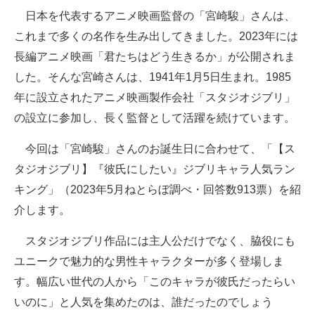
日本を代表するアニメ映画監督の「宮崎駿」さんは、
ITの今と未来を見通す
これまで多くの名作を生み出してきました。2023年には
長編アニメ映画「君たちはどう生きるか」が公開されま
スマホと通信の最新トレンド
した。そんな宮崎さんは、1941年1月5日生まれ。1985
進化するPCとデバイスの未来
年に設立されたアニメ映画製作会社「スタジオジブリ」
の設立に参加し、長く監督として活躍を続けています。
好きが集まる 比べて選べる
今回は「宮崎駿」さんのお誕生日に合わせて、「【ス
ビジネスと働き方のヒント
タジオジブリ】『彼氏にしたい』ジブリキャラ人気ラン
AI活用のいまが分かる
キング」（2023年5月ねとらぼ調べ・回答数913票）を紹
介します。
企業ITのトレンドを詳説
スタジオジブリ作品には主人公だけでなく、脇役にも
経営リーダーのコミュニティ
ユニークで魅力的な男性キャラクターが多く登場しま
マーケ×ITの今がよく分かる
す。幅広い世代の人から「このキャラが彼氏だったらい
いのに」と人気を集めたのは、誰だったのでしょう
ITエンジニア向け専門サイト