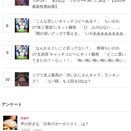
TOP28！ 第1位は「ワルサーP38」に決定！【2022年
最新投票結果】
「こんな悲しいキャッチコピーある？」 ちいかわ
8
の“単三電池”にネット騒然 「ひ…人の心ない……」
「闇の深いグッズで震える」「いやあああああああああ
あ」
「なんかえぐいこと言ってない？」 映画ちいかわ
9
の“文房具”キャッチコピーにネット騒然 「どこに置い
てきたの？！心ッ！！」「怖い怖い怖い怖い怖い怖い怖
い」
ジブリ史上最高の「渋いおじさんキャラ」ランキン
10
グ！ 「ユパ様」を上回る1位は？
アンケート
実施中
声が好きな「日本のボーカリスト」は？
回答数：49556