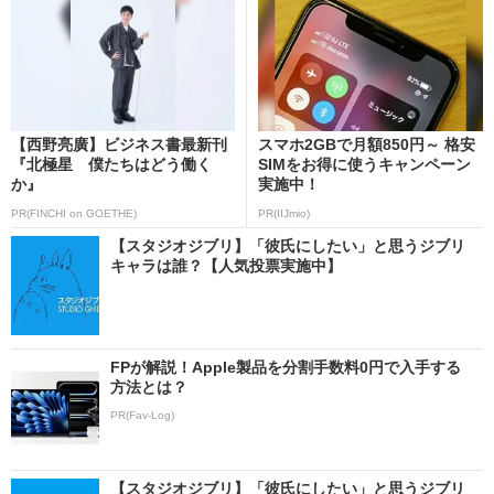
【西野亮廣】ビジネス書最新刊
スマホ2GBで月額850円～ 格安
『北極星 僕たちはどう働く
SIMをお得に使うキャンペーン
か』
実施中！
PR(FINCHI on GOETHE)
PR(IIJmio)
【スタジオジブリ】「彼氏にしたい」と思うジブリ
キャラは誰？【人気投票実施中】
FPが解説！Apple製品を分割手数料0円で入手する
方法とは？
PR(Fav-Log)
【スタジオジブリ】「彼氏にしたい」と思うジブリ