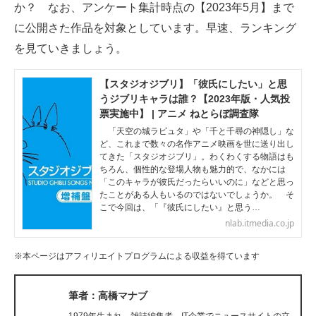
か？ なお、アンケート集計時点の【2023年5月】まで
企業向けIT製品の総合サイト
に公開さた作品を対象としています。早速、ランキング
IT製品の技術・比較・事例
を見ていきましょう。
製造業のIT導入・活用を支援
【スタジオジブリ】「彼氏にしたい」と思
うジブリキャラは誰？【2023年版・人気投
モノづくり技術者専門サイト
票実施中】 | アニメ ねとらぼ調査隊
「天空の城ラピュタ」や「千と千尋の神隠し」な
エレクトロニクス専門サイト
ど、これまで数々の名作アニメ映画を世に送り出し
てきた「スタジオジブリ」。わくわくする物語はも
電子設計の基本と応用
ちろん、個性的な登場人物も魅力的で、なかには
「このキャラが彼氏だったらいいのに」などと思っ
たことがある人もいるのではないでしょうか。 そ
エネルギーの専門メディア
こで今回は、「『彼氏にしたい』と思う…
nlab.itmedia.co.jp
建設×テクノロジーの最前線
※本ページはアフィリエイトプログラムによる収益を得ています
ちょっと気になるネットの話題
筆者：高橋マナブ