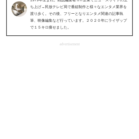
1979年生まれ。雑誌編集者→IT企業でニュースサイトの立
ち上げ→民放テレビ局で番組制作と様々なエンタメ業界を
渡り歩く。その後、フリーとなりエンタメ関連の記事執
筆、映像編集など行っています。２０２０年にライザップ
で１５キロ痩せました。
advertisement