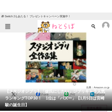
🎁 Switch 2もあたる！ プレゼントキャンペーン実施中！
ねとらぼメニュー
TOP
ニュース
エンタメ
クイズ
グルメ
地域
住まい
教育・育児
動物
リサーチ
アニメ
2024/01/05 12:05（公開）
出典：Amazon.co.jp
会員記事
【スタジオジブリ】「彼氏にしたい」ジブリキャラ人気
X
Share
LINE
hatena
ランキングTOP30！ 1位は「パズー」【1月5日は宮崎
メディア
駿の誕生日】
目次を表示
注目記事を集めた総合ページ