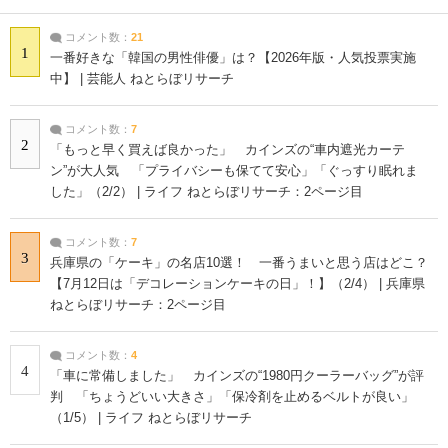
コメント数：
21
1
一番好きな「韓国の男性俳優」は？【2026年版・人気投票実施
中】 | 芸能人 ねとらぼリサーチ
コメント数：
7
2
「もっと早く買えば良かった」 カインズの“車内遮光カーテ
ン”が大人気 「プライバシーも保てて安心」「ぐっすり眠れま
した」（2/2） | ライフ ねとらぼリサーチ：2ページ目
コメント数：
7
3
兵庫県の「ケーキ」の名店10選！ 一番うまいと思う店はどこ？
【7月12日は「デコレーションケーキの日」！】（2/4） | 兵庫県
ねとらぼリサーチ：2ページ目
コメント数：
4
4
「車に常備しました」 カインズの“1980円クーラーバッグ”が評
判 「ちょうどいい大きさ」「保冷剤を止めるベルトが良い」
（1/5） | ライフ ねとらぼリサーチ