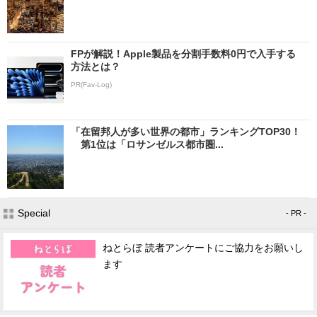
FPが解説！Apple製品を分割手数料0円で入手する
方法とは？
PR(Fav-Log)
「在留邦人が多い世界の都市」ランキングTOP30！
第1位は「ロサンゼルス都市圏...
Special
- PR -
ねとらぼ 読者アンケートにご協力をお願いし
ます