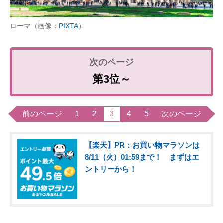
ローマ（画像：
PIXTA
）
第3位～
前のページ
1
2
3
4
5
次のページ
【楽天】PR：お買い物マラソンは
8/11（火）01:59まで！ まずはエ
ントリーから！