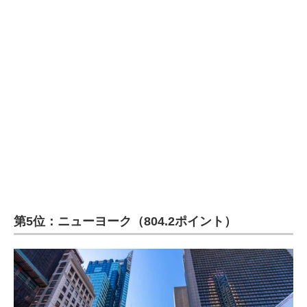
企業向けIT製品の総合サイト
IT製品の技術・比較・事例
製造業のIT導入・活用を支援
モノづくり技術者専門サイト
エレクトロニクス専門サイト
電子設計の基本と応用
エネルギーの専門メディア
第5位：ニューヨーク（804.2ポイント）
建設×テクノロジーの最前線
ちょっと気になるネットの話題