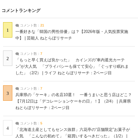
コメントランキング
コメント数：
21
1
一番好きな「韓国の男性俳優」は？【2026年版・人気投票実施
中】 | 芸能人 ねとらぼリサーチ
コメント数：
7
2
「もっと早く買えば良かった」 カインズの“車内遮光カーテ
ン”が大人気 「プライバシーも保てて安心」「ぐっすり眠れま
した」（2/2） | ライフ ねとらぼリサーチ：2ページ目
コメント数：
7
3
兵庫県の「ケーキ」の名店10選！ 一番うまいと思う店はどこ？
【7月12日は「デコレーションケーキの日」！】（2/4） | 兵庫県
ねとらぼリサーチ：2ページ目
コメント数：
5
4
「北海道土産としてもセンス抜群」六花亭の“店舗限定”お菓子が
人気 「こんなの初めて」「箱買いするべきだった」（1/2） |