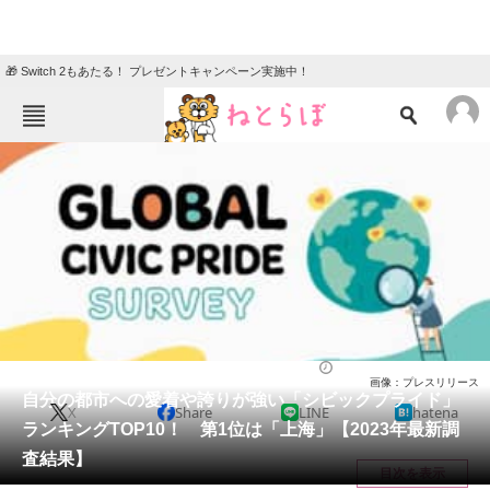
🎁 Switch 2もあたる！ プレゼントキャンペーン実施中！
ねとらぼメニュー
TOP
ニュース
エンタメ
クイズ
グルメ
地域
住まい
教育・育児
動物
リサーチ
国際
2023/12/28 07:20（公開）
画像：プレスリリース
会員記事
自分の都市への愛着や誇りが強い「シビックプライド」
X
Share
LINE
hatena
ランキングTOP10！ 第1位は「上海」【2023年最新調
メディア
査結果】
目次を表示
注目記事を集めた総合ページ