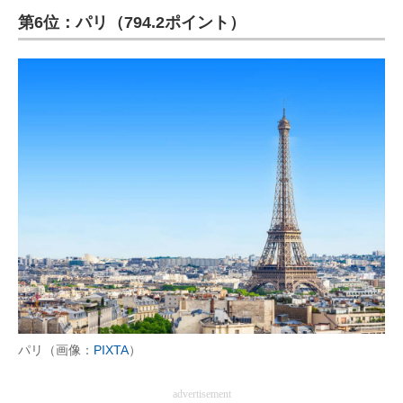
第6位：パリ（794.2ポイント）
ITの今と未来を見通す
スマホと通信の最新トレンド
進化するPCとデバイスの未来
好きが集まる 比べて選べる
ビジネスと働き方のヒント
AI活用のいまが分かる
企業ITのトレンドを詳説
経営リーダーのコミュニティ
マーケ×ITの今がよく分かる
パリ（画像：
PIXTA
）
ITエンジニア向け専門サイト
advertisement