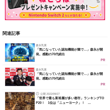
関連記事
森永乳業
「気になっていた認知機能が菌で…」森永が開
発。感動の70代続出
PR
森永乳業
「気になっていた認知機能が菌で…」森永が開
発。感動の70代続出
PR
公開 2022/09/27
「世界で最も富裕層が多い都市」ランキングTO
P20！ 1位は「ニューヨーク」！ ...