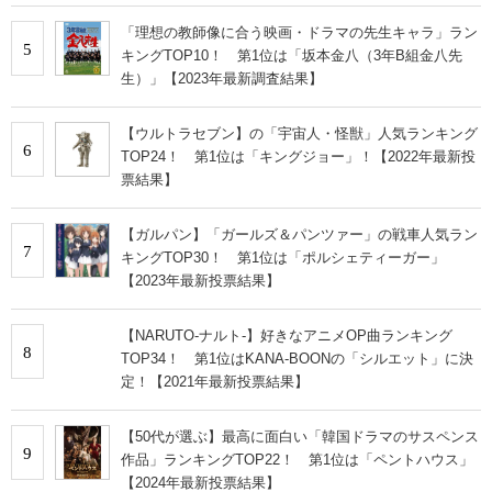
「理想の教師像に合う映画・ドラマの先生キャラ」ラン
5
キングTOP10！ 第1位は「坂本金八（3年B組金八先
生）」【2023年最新調査結果】
【ウルトラセブン】の「宇宙人・怪獣」人気ランキング
6
TOP24！ 第1位は「キングジョー」！【2022年最新投
票結果】
【ガルパン】「ガールズ＆パンツァー」の戦車人気ラン
7
キングTOP30！ 第1位は「ポルシェティーガー」
【2023年最新投票結果】
【NARUTO-ナルト-】好きなアニメOP曲ランキング
8
TOP34！ 第1位はKANA-BOONの「シルエット」に決
定！【2021年最新投票結果】
【50代が選ぶ】最高に面白い「韓国ドラマのサスペンス
9
作品」ランキングTOP22！ 第1位は「ペントハウス」
【2024年最新投票結果】