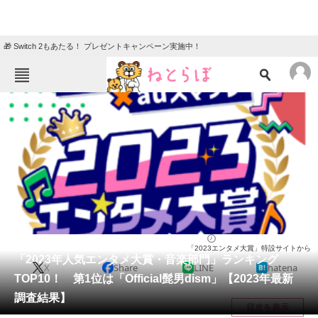
🎁 Switch 2もあたる！ プレゼントキャンペーン実施中！
ねとらぼメニュー
TOP
ニュース
エンタメ
クイズ
グルメ
地域
住まい
教育・育児
動物
リサーチ
エンタメ
2023/12/28 21:00（公開）
「2023エンタメ大賞」特設サイトから
会員記事
「2023年人気エンタメ大賞・音楽部門」ランキング
X
Share
LINE
hatena
TOP10！ 第1位は「Official髭男dism」【2023年最新
メディア
調査結果】
目次を表示
注目記事を集めた総合ページ