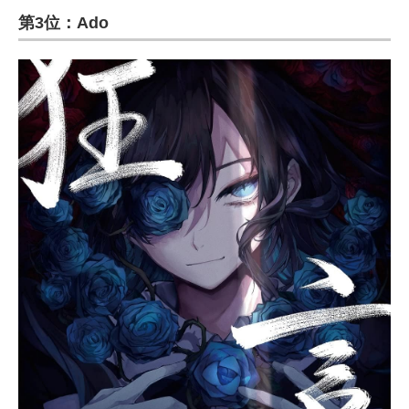
第3位：Ado
ITの今と未来を見通す
スマホと通信の最新トレンド
進化するPCとデバイスの未来
好きが集まる 比べて選べる
ビジネスと働き方のヒント
AI活用のいまが分かる
企業ITのトレンドを詳説
経営リーダーのコミュニティ
マーケ×ITの今がよく分かる
ITエンジニア向け専門サイト