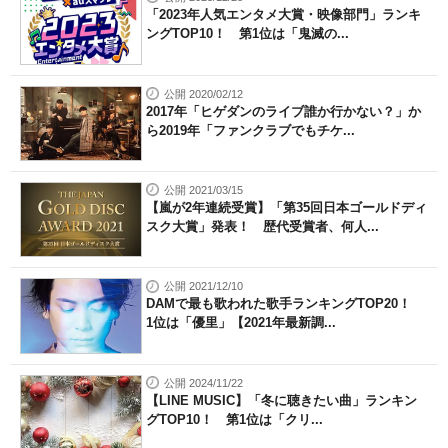
「2023年人気エンタメ大賞・映像部門」ランキ
ングTOP10！ 第1位は「鬼滅の...
公開 2020/02/12
2017年「ヒゲダンのライブ誰か行かない？」か
ら2019年「ファンクラブでもチケ...
公開 2021/03/15
【嵐が2年連続受賞】「第35回日本ゴールドディ
スク大賞」発表！ 歴代受賞者、何人...
公開 2021/12/10
DAMで最も歌われた歌手ランキングTOP20！
1位は「優里」【2021年最新調...
公開 2024/11/22
【LINE MUSIC】「冬に聴きたい曲」ランキン
グTOP10！ 第1位は「クリ...