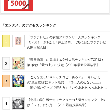
「エンタメ」のアクセスランキング
「フジテレビ」の女性アナウンサー人気ランキング
1
TOP30！ 第1位は「井上清華」【3月1日はフジテレビ
の開局記念日】
『源氏物語』に登場する女性人気ランキングTOP13！
2
第1位は「紫の上」に決定【2021年最新投票結果】
「こんな悲しいキャッチコピーある？」 ちいかわ
3
の“単三電池”にネット騒然 「ひ…人の心ない……」
「闇の深いグッズで震える」「いやあああああああああ
あ」
【北斗の拳】戦士キャラクターの人気ランキング 1位
4
は「レイ」に決定！【2021最新投票結果】