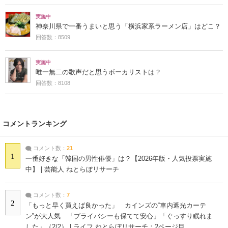
実施中
神奈川県で一番うまいと思う「横浜家系ラーメン店」はどこ？
回答数：8509
実施中
唯一無二の歌声だと思うボーカリストは？
回答数：8108
コメントランキング
コメント数：
21
1
一番好きな「韓国の男性俳優」は？【2026年版・人気投票実施
中】 | 芸能人 ねとらぼリサーチ
コメント数：
7
2
「もっと早く買えば良かった」 カインズの“車内遮光カーテ
ン”が大人気 「プライバシーも保てて安心」「ぐっすり眠れま
した」（2/2） | ライフ ねとらぼリサーチ：2ページ目