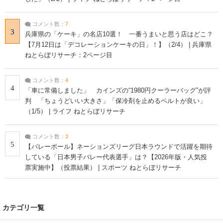
コメント数：
7
3
兵庫県の「ケーキ」の名店10選！ 一番うまいと思う店はどこ？
【7月12日は「デコレーションケーキの日」！】（2/4） | 兵庫県
ねとらぼリサーチ：2ページ目
コメント数：
4
4
「車に常備しました」 カインズの“1980円クーラーバッグ”が評
判 「ちょうどいい大きさ」「保冷剤を止めるベルトが良い」
（1/5） | ライフ ねとらぼリサーチ
コメント数：
3
5
【バレーボール】ネーションズリーグ日本ラウンドで活躍を期待
している「日本男子バレー代表選手」は？【2026年版・人気投
票実施中】（投票結果） | スポーツ ねとらぼリサーチ
カテゴリ一覧