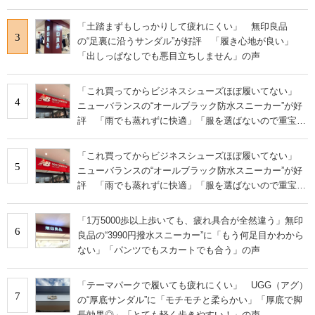
「土踏まずもしっかりして疲れにくい」 無印良品
3
の“足裏に沿うサンダル”が好評 「履き心地が良い」
「出しっぱなしでも悪目立ちしません」の声
「これ買ってからビジネスシューズほぼ履いてない」
4
ニューバランスの“オールブラック防水スニーカー”が好
評 「雨でも蒸れずに快適」「服を選ばないので重宝」
などの声
「これ買ってからビジネスシューズほぼ履いてない」
5
ニューバランスの“オールブラック防水スニーカー”が好
評 「雨でも蒸れずに快適」「服を選ばないので重宝」
などの声
「1万5000歩以上歩いても、疲れ具合が全然違う」無印
6
良品の“3990円撥水スニーカー”に「もう何足目かわから
ない」「パンツでもスカートでも合う」の声
「テーマパークで履いても疲れにくい」 UGG（アグ）
7
の“厚底サンダル”に「モチモチと柔らかい」「厚底で脚
長効果◎」「とても軽く歩きやすい！」の声