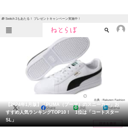
🎁 Switch 2もあたる！ プレゼントキャンペーン実施中！
ねとらぼメニュー
TOP
ニュース
エンタメ
クイズ
グルメ
地域
住まい
教育・育児
動物
リサーチ
シューズ
2024/01/27 09:30（公開）
出典：Rakuten Fashion
会員記事
【2024年1月版】「PUMA（プーマ）のスニーカー」お
X
Share
LINE
hatena
すすめ人気ランキングTOP10！ 1位は「コートスター
メディア
SL」
目次を表示
注目記事を集めた総合ページ