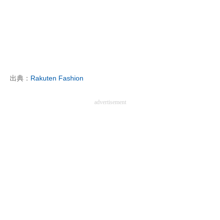
企業向けIT製品の総合サイト
IT製品の技術・比較・事例
製造業のIT導入・活用を支援
モノづくり技術者専門サイト
出典：
Rakuten Fashion
エレクトロニクス専門サイト
advertisement
電子設計の基本と応用
エネルギーの専門メディア
建設×テクノロジーの最前線
ちょっと気になるネットの話題