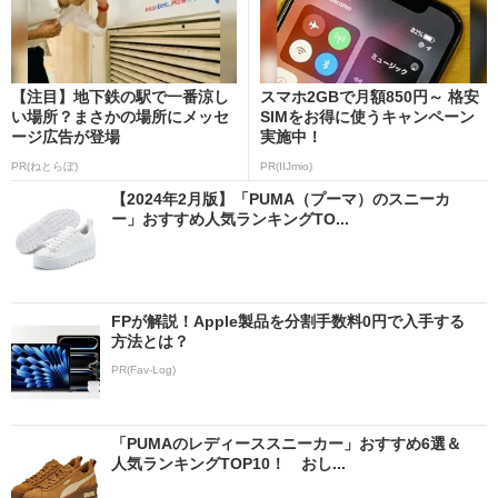
【注目】地下鉄の駅で一番涼し
スマホ2GBで月額850円～ 格安
い場所？まさかの場所にメッセ
SIMをお得に使うキャンペーン
ージ広告が登場
実施中！
PR(ねとらぼ)
PR(IIJmio)
【2024年2月版】「PUMA（プーマ）のスニーカ
ー」おすすめ人気ランキングTO...
FPが解説！Apple製品を分割手数料0円で入手する
方法とは？
PR(Fav-Log)
「PUMAのレディーススニーカー」おすすめ6選＆
人気ランキングTOP10！ おし...