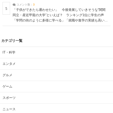
コメント数：
3
5
「子供ができたら通わせたい」 今後発展していきそうな“関関
同立・産近甲龍の大学”といえば？ ランキング1位に学生の声
「学問の街のように多様に学べる」「就職や進学の実績も高い」
| 大学 ねとらぼリサーチ
カテゴリ一覧
IT・科学
エンタメ
グルメ
ゲーム
スポーツ
ニュース