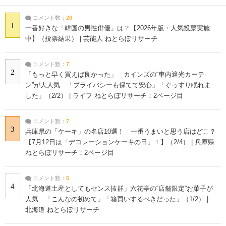
コメント数：
20
1
一番好きな「韓国の男性俳優」は？【2026年版・人気投票実施
中】（投票結果） | 芸能人 ねとらぼリサーチ
コメント数：
7
2
「もっと早く買えば良かった」 カインズの“車内遮光カーテ
ン”が大人気 「プライバシーも保てて安心」「ぐっすり眠れま
した」（2/2） | ライフ ねとらぼリサーチ：2ページ目
コメント数：
7
3
兵庫県の「ケーキ」の名店10選！ 一番うまいと思う店はどこ？
【7月12日は「デコレーションケーキの日」！】（2/4） | 兵庫県
ねとらぼリサーチ：2ページ目
コメント数：
5
4
「北海道土産としてもセンス抜群」六花亭の“店舗限定”お菓子が
人気 「こんなの初めて」「箱買いするべきだった」（1/2） |
北海道 ねとらぼリサーチ