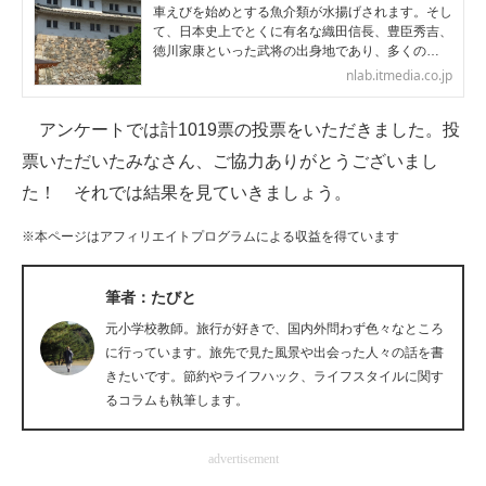
車えびを始めとする魚介類が水揚げされます。そし
企業向けIT製品の総合サイト
て、日本史上でとくに有名な織田信長、豊臣秀吉、
徳川家康といった武将の出身地であり、多くの…
IT製品の技術・比較・事例
nlab.itmedia.co.jp
製造業のIT導入・活用を支援
アンケートでは計1019票の投票をいただきました。投
票いただいたみなさん、ご協力ありがとうございまし
モノづくり技術者専門サイト
た！ それでは結果を見ていきましょう。
エレクトロニクス専門サイト
※本ページはアフィリエイトプログラムによる収益を得ています
電子設計の基本と応用
筆者：たびと
エネルギーの専門メディア
元小学校教師。旅行が好きで、国内外問わず色々なところ
建設×テクノロジーの最前線
に行っています。旅先で見た風景や出会った人々の話を書
きたいです。節約やライフハック、ライフスタイルに関す
ちょっと気になるネットの話題
るコラムも執筆します。
advertisement