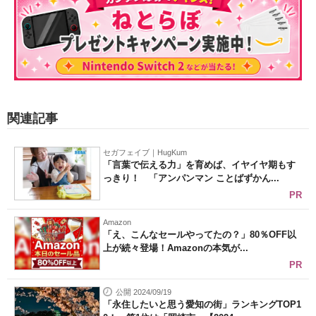
関連記事
セガフェイブ｜HugKum
「言葉で伝える力」を育めば、イヤイヤ期もす
っきり！ 「アンパンマン ことばずかん...
PR
Amazon
「え、こんなセールやってたの？」80％OFF以
上が続々登場！Amazonの本気が...
PR
公開 2024/09/19
「永住したいと思う愛知の街」ランキングTOP1