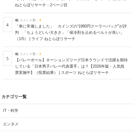
ねとらぼリサーチ：2ページ目
コメント数：
4
4
「車に常備しました」 カインズの“1980円クーラーバッグ”が評
判 「ちょうどいい大きさ」「保冷剤を止めるベルトが良い」
（1/5） | ライフ ねとらぼリサーチ
コメント数：
3
5
【バレーボール】ネーションズリーグ日本ラウンドで活躍を期待
している「日本男子バレー代表選手」は？【2026年版・人気投
票実施中】（投票結果） | スポーツ ねとらぼリサーチ
カテゴリ一覧
IT・科学
エンタメ