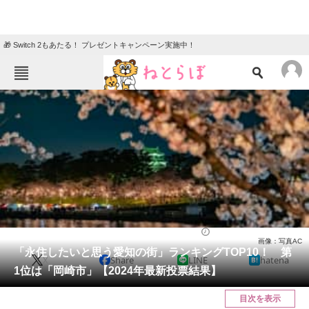
🎁 Switch 2もあたる！ プレゼントキャンペーン実施中！
ねとらぼメニュー
TOP
ニュース
エンタメ
クイズ
グルメ
地域
住まい
教育・育児
動物
リサーチ
愛知県
2024/02/03 15:00（公開）
画像：写真AC
会員記事
「永住したいと思う愛知の街」ランキングTOP10！ 第
X
Share
LINE
hatena
1位は「岡崎市」【2024年最新投票結果】
メディア
目次を表示
注目記事を集めた総合ページ