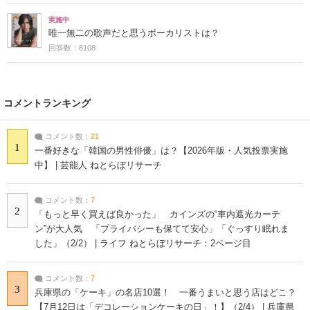
実施中
唯一無二の歌声だと思うボーカリストは？
回答数：8108
コメントランキング
コメント数：
21
1
一番好きな「韓国の男性俳優」は？【2026年版・人気投票実施
中】 | 芸能人 ねとらぼリサーチ
コメント数：
7
2
「もっと早く買えば良かった」 カインズの“車内遮光カーテ
ン”が大人気 「プライバシーも保てて安心」「ぐっすり眠れま
した」（2/2） | ライフ ねとらぼリサーチ：2ページ目
コメント数：
7
3
兵庫県の「ケーキ」の名店10選！ 一番うまいと思う店はどこ？
【7月12日は「デコレーションケーキの日」！】（2/4） | 兵庫県