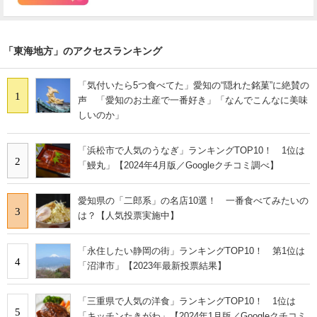
「東海地方」のアクセスランキング
「気付いたら5つ食べてた」愛知の“隠れた銘菓”に絶賛の
1
声 「愛知のお土産で一番好き」「なんでこんなに美味
しいのか」
「浜松市で人気のうなぎ」ランキングTOP10！ 1位は
2
「鰻丸」【2024年4月版／Googleクチコミ調べ】
愛知県の「二郎系」の名店10選！ 一番食べてみたいの
3
は？【人気投票実施中】
「永住したい静岡の街」ランキングTOP10！ 第1位は
4
「沼津市」【2023年最新投票結果】
「三重県で人気の洋食」ランキングTOP10！ 1位は
5
「キッチンたきがわ」【2024年1月版／Googleクチコミ