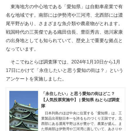
東海地方の中心地である「愛知県」は自動車産業で有
ITの今と未来を見通す
名な地域です。南部には伊勢湾や三河湾、北西部には濃
尾平野があり、さまざまな魚介類や農産物がとれます。
スマホと通信の最新トレンド
戦国時代の三英傑である織田信長、豊臣秀吉、徳川家康
進化するPCとデバイスの未来
の出身地としても知られていて、歴史上で重要な拠点と
なっています。
好きが集まる 比べて選べる
そこでねとらぼ調査隊では、2024年1月10日から1月
ビジネスと働き方のヒント
17日にかけて「永住したいと思う愛知の街は？」という
AI活用のいまが分かる
アンケートを実施しました。
企業ITのトレンドを詳説
「永住したい」と思う愛知の街はどこ？
【人気投票実施中】 | 愛知県 ねとらぼ調査
経営リーダーのコミュニティ
隊
マーケ×ITの今がよく分かる
日本列島のほぼ中央に位置する「愛知県」は、工
業製品出荷額日本一を誇るものづくり王国です。北
西部にある濃尾平野は水が豊かで、農業が盛ん。ま
ITエンジニア向け専門サイト
た県南部は伊勢湾や三河湾に面していて、あさりや