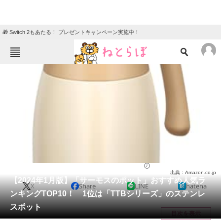
🎁 Switch 2もあたる！ プレゼントキャンペーン実施中！
ねとらぼメニュー
TOP
ニュース
エンタメ
クイズ
グルメ
地域
住まい
教育・育児
動物
リサーチ
ライフ
2024/01/29 21:42（公開）
出典：Amazon.co.jp
会員記事
【2024年1月版】「サーモスのポット」おすすめ人気ラ
X
Share
LINE
hatena
ンキングTOP10！ 1位は「TTBシリーズ」のステンレ
メディア
スポット
目次を表示
注目記事を集めた総合ページ