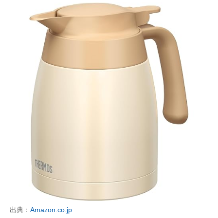
出典：
Amazon.co.jp