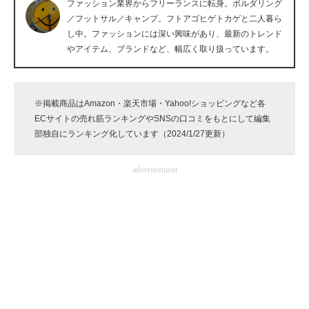
ファッション業界からフリーランスに転身。ボルダリング
企業向けIT製品の総合サイト
／フットサル／キャンプ。フトアゴヒゲトカゲと二人暮ら
し中。ファッションには深い興味があり、最新のトレンド
IT製品の技術・比較・事例
やアイテム、ブランドなど、幅広く取り扱っています。
製造業のIT導入・活用を支援
※掲載商品はAmazon・楽天市場・Yahoo!ショッピングなど各
モノづくり技術者専門サイト
ECサイトの売れ筋ランキングやSNSの口コミをもとにして編集
部独自にランキング化しています（2024/1/27更新）
エレクトロニクス専門サイト
電子設計の基本と応用
advertisement
エネルギーの専門メディア
建設×テクノロジーの最前線
ちょっと気になるネットの話題