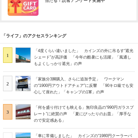
当たる！読者アンケート実施中
「ライフ」のアクセスランキング
「4度くらい違いました」 カインズの外に吊るす“遮光
1
シェード”が高評価 「今年の酷暑にも活躍」「風通し
もよくしっかり遮光」の声
「家族分3脚購入、さらに追加予定」 ワークマン
2
の“1900円アウトドアチェア”に反響 「90キロ級でも安
心して座れた」「キャンプの1軍」の声
「何を盛り付けても映える」無印良品の“990円ガラスプ
3
レート”に絶賛の声 「夏にぴったりのお皿」「厚手な
ので安定感ある」
「車に常備しました」 カインズの“1980円クーラーバ