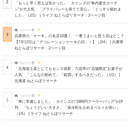
2
「もっと早く買えば良かった」 カインズの“車内遮光カーテ
ン”が大人気 「プライバシーも保てて安心」「ぐっすり眠れま
した」（2/2） | ライフ ねとらぼリサーチ：2ページ目
コメント数：
7
3
兵庫県の「ケーキ」の名店10選！ 一番うまいと思う店はどこ？
【7月12日は「デコレーションケーキの日」！】（2/4） | 兵庫県
ねとらぼリサーチ：2ページ目
コメント数：
5
4
「北海道土産としてもセンス抜群」六花亭の“店舗限定”お菓子が
人気 「こんなの初めて」「箱買いするべきだった」（1/2） |
北海道 ねとらぼリサーチ
コメント数：
4
5
「車に常備しました」 カインズの“1980円クーラーバッグ”が評
判 「ちょうどいい大きさ」「保冷剤を止めるベルトが良い」
（1/5） | ライフ ねとらぼリサーチ