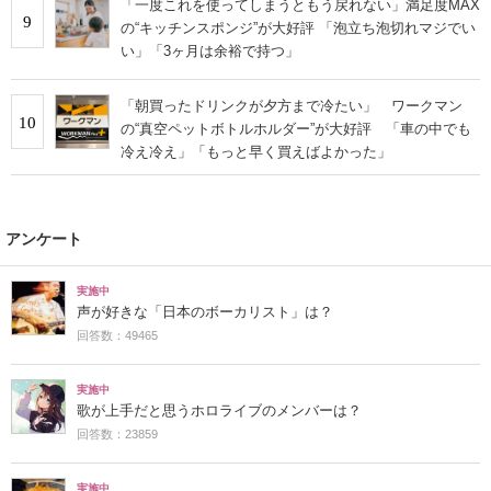
「一度これを使ってしまうともう戻れない」満足度MAX
9
の“キッチンスポンジ”が大好評 「泡立ち泡切れマジでい
い」「3ヶ月は余裕で持つ」
「朝買ったドリンクが夕方まで冷たい」 ワークマン
10
の“真空ペットボトルホルダー”が大好評 「車の中でも
冷え冷え」「もっと早く買えばよかった」
アンケート
実施中
声が好きな「日本のボーカリスト」は？
回答数：49465
実施中
歌が上手だと思うホロライブのメンバーは？
回答数：23859
実施中