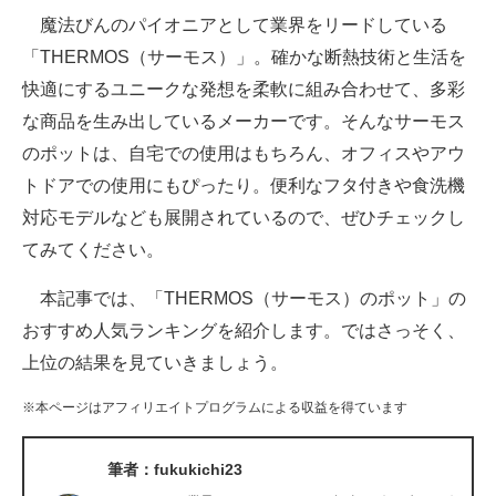
魔法びんのパイオニアとして業界をリードしている
ITの今と未来を見通す
「THERMOS（サーモス）」。確かな断熱技術と生活を
快適にするユニークな発想を柔軟に組み合わせて、多彩
スマホと通信の最新トレンド
な商品を生み出しているメーカーです。そんなサーモス
進化するPCとデバイスの未来
のポットは、自宅での使用はもちろん、オフィスやアウ
トドアでの使用にもぴったり。便利なフタ付きや食洗機
好きが集まる 比べて選べる
対応モデルなども展開されているので、ぜひチェックし
ビジネスと働き方のヒント
てみてください。
AI活用のいまが分かる
本記事では、「THERMOS（サーモス）のポット」の
おすすめ人気ランキングを紹介します。ではさっそく、
企業ITのトレンドを詳説
上位の結果を見ていきましょう。
経営リーダーのコミュニティ
※本ページはアフィリエイトプログラムによる収益を得ています
マーケ×ITの今がよく分かる
筆者：fukukichi23
ITエンジニア向け専門サイト