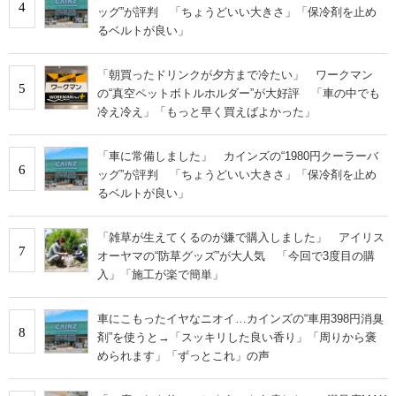
4
ッグ”が評判 「ちょうどいい大きさ」「保冷剤を止め
るベルトが良い」
「朝買ったドリンクが夕方まで冷たい」 ワークマン
5
の“真空ペットボトルホルダー”が大好評 「車の中でも
冷え冷え」「もっと早く買えばよかった」
「車に常備しました」 カインズの“1980円クーラーバ
6
ッグ”が評判 「ちょうどいい大きさ」「保冷剤を止め
るベルトが良い」
「雑草が生えてくるのが嫌で購入しました」 アイリス
7
オーヤマの“防草グッズ”が大人気 「今回で3度目の購
入」「施工が楽で簡単」
車にこもったイヤなニオイ…カインズの“車用398円消臭
8
剤”を使うと→「スッキリした良い香り」「周りから褒
められます」「ずっとこれ」の声