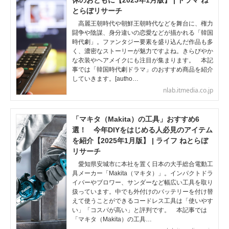
休のおともに【2025年1月版】 | ドラマ ね
とらぼリサーチ
高麗王朝時代や朝鮮王朝時代などを舞台に、権力
闘争や陰謀、身分違いの恋愛などが描かれる「韓国
時代劇」。ファンタジー要素を盛り込んだ作品も多
く、濃密なストーリーが魅力ですよね。きらびやか
な衣装やヘアメイクにも注目が集まります。 本記
事では「韓国時代劇ドラマ」のおすすめ商品を紹介
していきます。[autho…
nlab.itmedia.co.jp
「マキタ（Makita）の工具」おすすめ6
選！ 今年DIYをはじめる人必見のアイテム
を紹介【2025年1月版】 | ライフ ねとらぼ
リサーチ
愛知県安城市に本社を置く日本の大手総合電動工
具メーカー「Makita（マキタ）」。インパクトドラ
イバーやブロワー、サンダーなど幅広い工具を取り
扱っています。中でも外付けのバッテリーを付け替
えて使うことができるコードレス工具は「使いやす
い」「コスパが高い」と評判です。 本記事では
「マキタ（Makita）の工具…