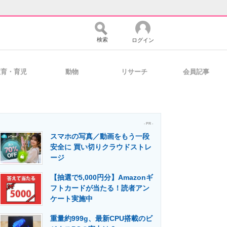
検索
ログイン
教育・育児
動物
リサーチ
会員記事
バイスの未来
好きが集まる 比べて選べる
- PR -
スマホの写真／動画をもう一段
コミュニティ
マーケ×ITの今がよく分かる
安全に 買い切りクラウドストレ
ージ
【抽選で5,000円分】Amazonギ
・活用を支援
フトカードが当たる！読者アン
ケート実施中
重量約999g、最新CPU搭載のビ