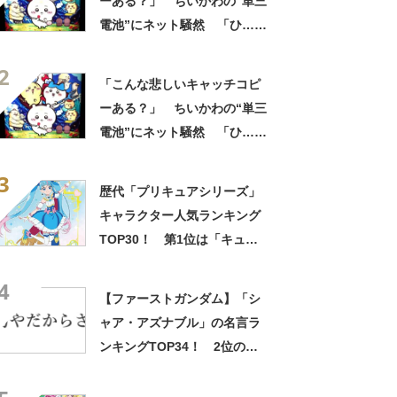
ーある？」 ちいかわの“単三
電池”にネット騒然 「ひ…人
の心ない……」「闇の深いグ
2
ッズで震える」「いやあああ
「こんな悲しいキャッチコピ
あああああああ」
ーある？」 ちいかわの“単三
電池”にネット騒然 「ひ…人
の心ない……」「闇の深いグ
3
ッズで震える」「いやあああ
歴代「プリキュアシリーズ」
あああああああ」
キャラクター人気ランキング
TOP30！ 第1位は「キュア
スカイ（ソラ・ハレワター
4
ル）」【2月1日はプリキュア
【ファーストガンダム】「シ
の日】
ャア・アズナブル」の名言ラ
ンキングTOP34！ 2位の
「坊やだからさ」を上回る1位
は？