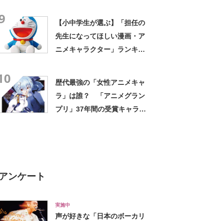
か出ない」「HPが0になるわ
9
こんなん」「地獄か？」
【小中学生が選ぶ】「担任の
先生になってほしい漫画・ア
ニメキャラクター」ランキン
グTOP12！ 第1位は「ドラ
10
えもん」【2023年最新調査結
歴代最強の「女性アニメキャ
果】
ラ」は誰？ 「アニメグラン
プリ」37年間の受賞キャラを
振り返る
アンケート
実施中
声が好きな「日本のボーカリ