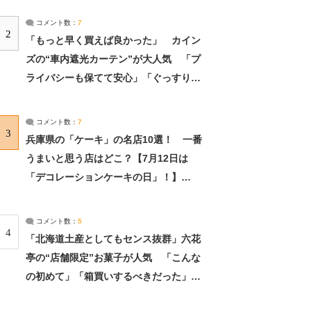
コメント数：
7
2
「もっと早く買えば良かった」 カイン
ズの“車内遮光カーテン”が大人気 「プ
ライバシーも保てて安心」「ぐっすり眠
れました」（2/2） | ライフ ねとらぼリ
サーチ：2ページ目
コメント数：
7
3
兵庫県の「ケーキ」の名店10選！ 一番
うまいと思う店はどこ？【7月12日は
「デコレーションケーキの日」！】
（2/4） | 兵庫県 ねとらぼリサーチ：2ペ
ージ目
コメント数：
5
4
「北海道土産としてもセンス抜群」六花
亭の“店舗限定”お菓子が人気 「こんな
の初めて」「箱買いするべきだった」
（1/2） | 北海道 ねとらぼリサーチ