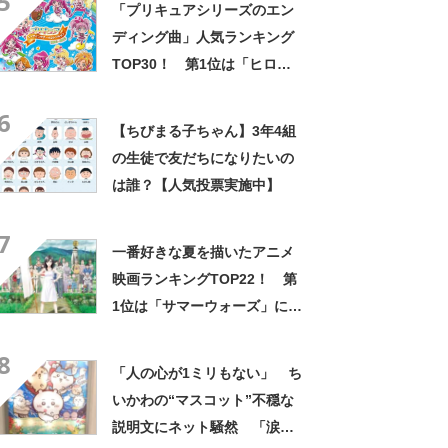
5
「プリキュアシリーズのエン
ディング曲」人気ランキング
TOP30！ 第1位は「ヒロガ
リズム」と「イェイ!イェイ!
6
イェイ!」【2024年最新調査結
【ちびまる子ちゃん】3年4組
果】
の生徒で友だちになりたいの
は誰？【人気投票実施中】
7
一番好きな夏を描いたアニメ
映画ランキングTOP22！ 第
1位は「サマーウォーズ」に決
定！【2021年最新結果】
8
「人の心が1ミリもない」 ち
いかわの“マスコット”不穏な
説明文にネット騒然 「涙し