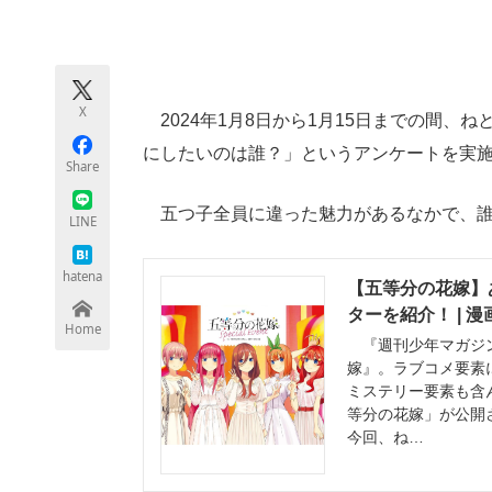
モノづくり技術者専門サイト
エレクトロ
X
2024年1月8日から1月15日までの間、
ちょっと気になるネットの話題
にしたいのは誰？」というアンケートを実
Share
五つ子全員に違った魅力があるなかで、誰
LINE
hatena
【五等分の花嫁】
ターを紹介！ | 
Home
『週刊少年マガジン
嫁』。ラブコメ要素
ミステリー要素も含ん
等分の花嫁」が公開
今回、ね…