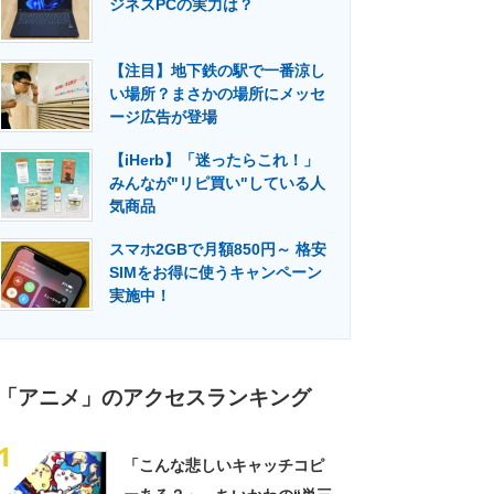
ジネスPCの実力は？
門メディア
建設×テクノロジーの最前線
【注目】地下鉄の駅で一番涼し
い場所？まさかの場所にメッセ
ージ広告が登場
【iHerb】「迷ったらこれ！」
みんなが"リピ買い"している人
気商品
スマホ2GBで月額850円～ 格安
SIMをお得に使うキャンペーン
実施中！
「アニメ」のアクセスランキング
1
「こんな悲しいキャッチコピ