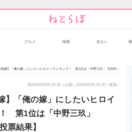
グルメ
地域
住まい
と未来を見通す
スマホと通信の最新トレンド
進化するPCとデ
嫁】「俺の嫁」にしたいヒロインランキング！ 第1位は「中野三玖」【2024年最新投票結果】
のいまが分かる
企業ITのトレンドを詳説
経営リーダーの
2024/02/04 20:30（公開）
2024/02/04 20:30（更新）
嫁】「俺の嫁」にしたいヒロイ
T製品の総合サイト
IT製品の技術・比較・事例
製造業のIT導入
！ 第1位は「中野三玖」
新投票結果】