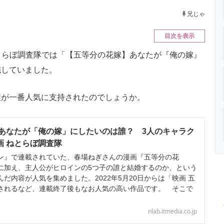
ニクス専門サイト
電子設計の基本と応用
エネルギーの専
兄じゃ
目次を表示
ねとらぼ調査隊では「【五等分の花嫁】あなたが『俺の嫁』
施していました。
が一番人気に支持されたのでしょうか。
あなたが「俺の嫁」にしたいのは誰？ 3人のキャラク
漫画 ねとらぼ調査隊
』で連載されていた、春場ねぎさんの漫画『五等分の花
に加え、主人公がヒロインの5つ子の誰と結婚するのか、という
だ内容が人気を集めました。2022年5月20日からは「映画 五
されるなど、連載終了後もなお人気の高い作品です。 そこで
nlab.itmedia.co.jp