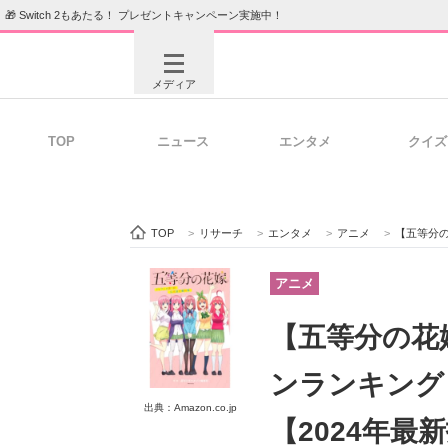
🎁 Switch 2もあたる！ プレゼントキャンペーン実施中！
メディア
TOP
ニュース
エンタメ
クイズ
注目記事を集めた総合ページ
ITの今
TOP
>
リサーチ
>
エンタメ
>
アニメ
>
【五等分の花
ビジネスと働き方のヒント
AI活用
アニメ
【五等分の花
ITエンジニア向け専門サイト
企業向けI
ンランキング
出典：Amazon.co.jp
【2024年最