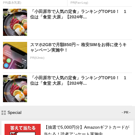
PR(森永乳業)
PR(Fav-Log)
「小田原市で人気の定食」ランキングTOP10！ 1
位は「食堂 大原」【2024年...
スマホ2GBで月額850円～ 格安SIMをお得に使うキ
ャンペーン実施中！
PR(IIJmio)
「小田原市で人気の定食」ランキングTOP10！ 1
位は「食堂 大原」【2024年...
Special
- PR -
【抽選で5,000円分】Amazonギフトカードが
当たる！読者アンケート実施中