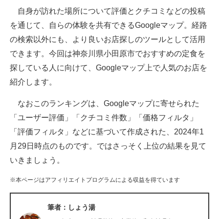
自身が訪れた場所について評価とクチコミなどの投稿
ITの今と未来を見通す
を通じて、自らの体験を共有できるGoogleマップ。経路
の検索以外にも、より良いお店探しのツールとして活用
スマホと通信の最新トレンド
できます。今回は神奈川県小田原市でおすすめの定食を
進化するPCとデバイスの未来
探している人に向けて、Googleマップ上で人気のお店を
紹介します。
好きが集まる 比べて選べる
なおこのランキングは、Googleマップに寄せられた
ビジネスと働き方のヒント
「ユーザー評価」「クチコミ件数」「価格フィルタ」
AI活用のいまが分かる
「評価フィルタ」などに基づいて作成された、2024年1
月29日時点のものです。ではさっそく上位の結果を見て
企業ITのトレンドを詳説
いきましょう。
経営リーダーのコミュニティ
※本ページはアフィリエイトプログラムによる収益を得ています
マーケ×ITの今がよく分かる
筆者：しょう湯
ITエンジニア向け専門サイト