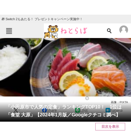
🎁 Switch 2もあたる！ プレゼントキャンペーン実施中！
ねとらぼメニュー
TOP
ニュース
エンタメ
クイズ
グルメ
地域
住まい
教育・育児
動物
リサーチ
神奈川県
2024/01/29 21:05（公開）
画像：PIXTA
会員記事
「小田原市で人気の定食」ランキングTOP10！ 1位は
X
Share
LINE
hatena
「食堂 大原」【2024年1月版／Googleクチコミ調べ】
メディア
目次を表示
注目記事を集めた総合ページ