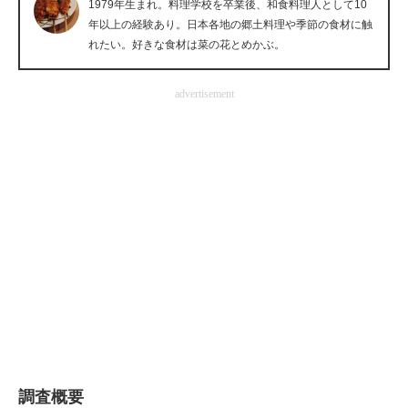
1979年生まれ。料理学校を卒業後、和食料理人として10
企業向けIT製品の総合サイト
年以上の経験あり。日本各地の郷土料理や季節の食材に触
れたい。好きな食材は菜の花とめかぶ。
IT製品の技術・比較・事例
advertisement
製造業のIT導入・活用を支援
モノづくり技術者専門サイト
エレクトロニクス専門サイト
電子設計の基本と応用
エネルギーの専門メディア
建設×テクノロジーの最前線
ちょっと気になるネットの話題
調査概要