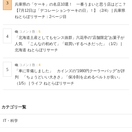
3
兵庫県の「ケーキ」の名店10選！ 一番うまいと思う店はどこ？
【7月12日は「デコレーションケーキの日」！】（2/4） | 兵庫県
ねとらぼリサーチ：2ページ目
コメント数：
5
4
「北海道土産としてもセンス抜群」六花亭の“店舗限定”お菓子が
人気 「こんなの初めて」「箱買いするべきだった」（1/2） |
北海道 ねとらぼリサーチ
コメント数：
4
5
「車に常備しました」 カインズの“1980円クーラーバッグ”が評
判 「ちょうどいい大きさ」「保冷剤を止めるベルトが良い」
（1/5） | ライフ ねとらぼリサーチ
カテゴリ一覧
IT・科学