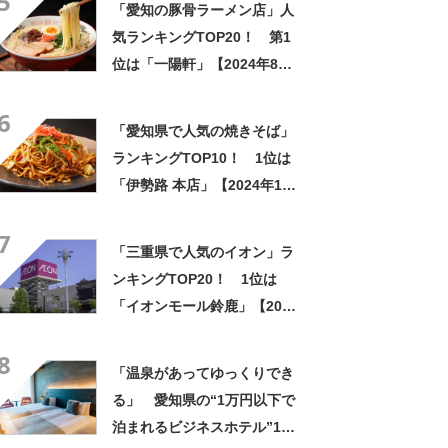
5
「愛知の豚骨ラーメン店」人
気ランキングTOP20！ 第1
位は「一陽軒」【2024年8月6
日時点の評価／ラーメンデー
6
タベース】
「愛知県で人気の焼きそば」
ランキングTOP10！ 1位は
「伊勢路 本店」【2024年1月
版／Googleクチコミ調べ】
7
「三重県で人気のイオン」ラ
ンキングTOP20！ 1位は
「イオンモール鈴鹿」【2024
年2月版／Googleクチコミ調
8
べ】
「温泉があってゆっくりでき
る」 愛知県の“1万円以下で
泊まれるビジネスホテル”1位