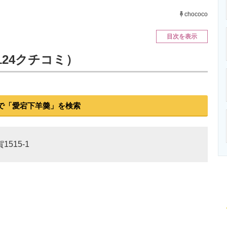
ニクス専門サイト
電子設計の基本と応用
エネルギーの専
chococo
目次を表示
124クチコミ）
で「愛宕下羊羮」を検索
515-1