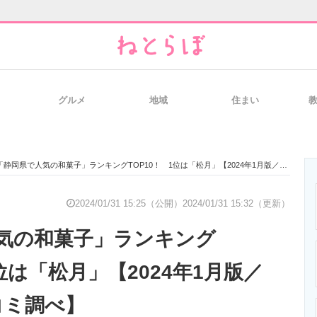
グルメ
地域
住まい
と未来を見通す
スマホと通信の最新トレンド
進化するPCとデ
「静岡県で人気の和菓子」ランキングTOP10！ 1位は「松月」【2024年1月版／Googleクチコミ調べ】
のいまが分かる
企業ITのトレンドを詳説
経営リーダーの
2024/01/31 15:25（公開）
2024/01/31 15:32（更新）
気の和菓子」ランキング
T製品の総合サイト
IT製品の技術・比較・事例
製造業のIT導入
1位は「松月」【2024年1月版／
チコミ調べ】