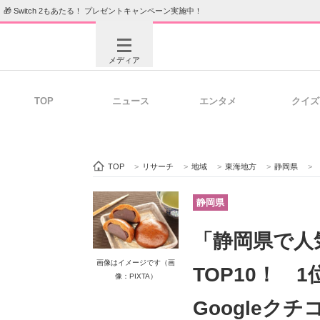
🎁 Switch 2もあたる！ プレゼントキャンペーン実施中！
メディア
TOP
ニュース
エンタメ
クイズ
注目記事を集めた総合ページ
ITの今
TOP
>
リサーチ
>
地域
>
東海地方
>
静岡県
>
ビジネスと働き方のヒント
AI活用
静岡県
「静岡県で人
ITエンジニア向け専門サイト
企業向けI
画像はイメージです（画
TOP10！ 
像：PIXTA）
Googleク