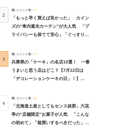
コメント数：
7
2
「もっと早く買えば良かった」 カイン
ズの“車内遮光カーテン”が大人気 「プ
ライバシーも保てて安心」「ぐっすり眠
れました」（2/2） | ライフ ねとらぼリ
サーチ：2ページ目
コメント数：
7
3
兵庫県の「ケーキ」の名店10選！ 一番
うまいと思う店はどこ？【7月12日は
「デコレーションケーキの日」！】
（2/4） | 兵庫県 ねとらぼリサーチ：2ペ
ージ目
コメント数：
5
4
「北海道土産としてもセンス抜群」六花
亭の“店舗限定”お菓子が人気 「こんな
の初めて」「箱買いするべきだった」
（1/2） | 北海道 ねとらぼリサーチ