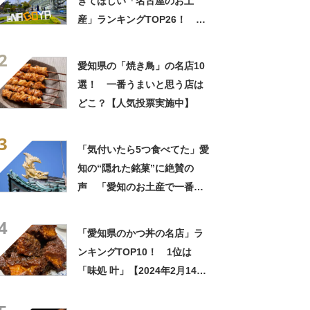
きてほしい「名古屋のお土
産」ランキングTOP26！ 第
1位は「名古屋プリン（メゾ
2
ン・ド・ジャンノエル）」と
愛知県の「焼き鳥」の名店10
「小倉トーストチーズケーキ
選！ 一番うまいと思う店は
（東海寿）」【2026年最新調
どこ？【人気投票実施中】
査結果】
3
「気付いたら5つ食べてた」愛
知の“隠れた銘菓”に絶賛の
声 「愛知のお土産で一番好
き」「なんでこんなに美味し
4
いのか」
「愛知県のかつ丼の名店」ラ
ンキングTOP10！ 1位は
「味処 叶」【2024年2月14日
時点／SARAH】