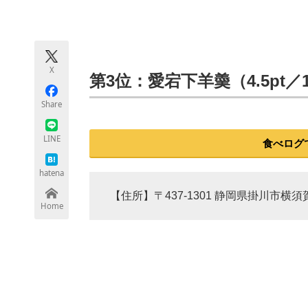
モノづくり技術者専門サイト
エレクトロ
X
ちょっと気になるネットの話題
第3位：愛宕下羊羮（4.5pt／
Share
LINE
食べログ
hatena
【住所】〒437-1301 静岡県掛川市横須賀1
Home