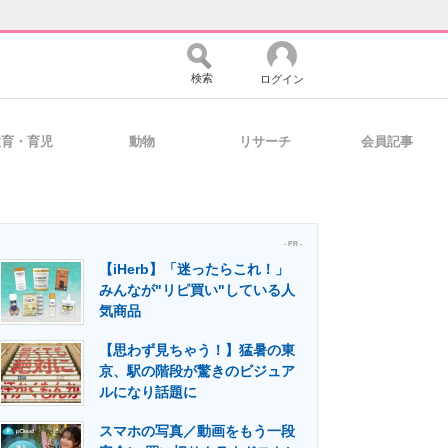
検索
ログイン
教育・育児
動物
リサーチ
会員記事
バイスの未来
好きが集まる 比べて選べる
- PR -
【iHerb】「迷ったらこれ！」
コミュニティ
マーケ×ITの今がよく分かる
みんなが"リピ買い"している人
気商品
【思わず見ちゃう！】猛暑の東
・活用を支援
京、駅の階段が驚きのビジュア
ルになり話題に
スマホの写真／動画をもう一段