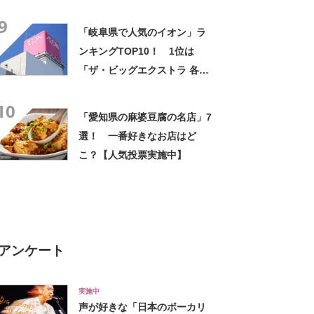
に「朝食が何よりも良かっ
9
た」「想像以上に快適でとて
「岐阜県で人気のイオン」ラ
も満足」の声
ンキングTOP10！ 1位は
「ザ・ビッグエクストラ 各務
原鵜沼店」【2024年1月版／
10
Googleクチコミ調べ】
「愛知県の麻婆豆腐の名店」7
選！ 一番好きなお店はど
こ？【人気投票実施中】
アンケート
実施中
声が好きな「日本のボーカリ